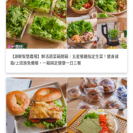
【源鮮智慧農場】鮮活蔬菜箱開箱｜五星餐廳指定生菜！健身減
脂/上班族免備餐，一箱搞定健康一日三餐