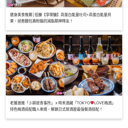
健身美食推薦│低醣【享喫醣】高蛋白能量吐司+高蛋白能量貝
果，拯救麵包澱粉腦的減脂期神隊友！
老饕激推「彡耕居食事所」ｘ時禾酒藏「TOKYO
LOVE梅酒」
特色梅酒搭配職人串燒，解鎖日式居酒屋最強餐酒搭配！