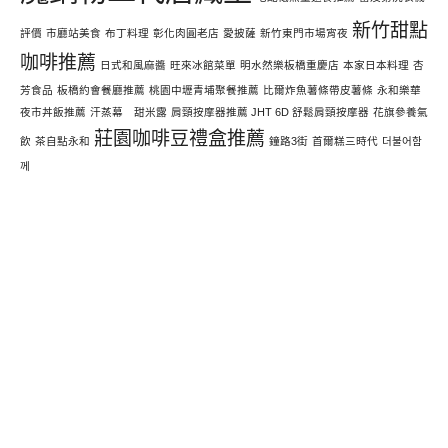
新竹甜點
評價
市廳站美食
布丁料理
彰化肉圓老店
愛披薩
新竹東門市場宵夜
咖啡推薦
日式和風麻醬
旺來冰館菜單
明水然樂板橋重慶店
本家日本料理
杏
芳食品
板橋約會餐廳推薦
桃園中壢青埔聚餐推薦
比爾炸魚薯條帶皮薯條
永和樂華
夜市丼飯推薦
汗蒸幕 甜米露
肩頸按摩器推薦 JHT 6D 舒鬆肩頸按摩器
花旗參養氣
莊園咖啡豆禮盒推薦
飲
茶自點永和
鐘路3街
首爾糕三時代
더불어함
께