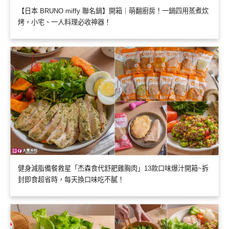
【日本 BRUNO miffy 聯名鍋】開箱｜萌翻廚房！一鍋四用蒸煮炊
烤，小宅、一人料理必收神器！
健身減脂備餐救星「杰森食代舒肥雞胸肉」13款口味爆汁開箱~拆
封即食超省時，每天換口味吃不膩！