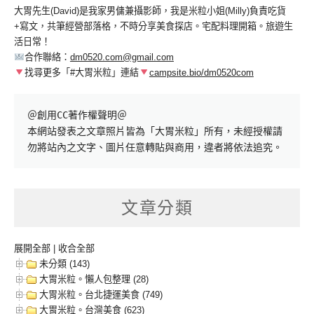
大胃先生(David)是我家男傭兼攝影師，我是米粒小姐(Milly)負責吃貨
+寫文，共筆經營部落格，不時分享美食探店。宅配料理開箱。旅遊生
活日常！
合作聯絡：
dm0520.com@gmail.com
找尋更多「#大胃米粒」連結
campsite.bio/dm0520com
＠創用CC著作權聲明＠

本網站發表之文章照片皆為「大胃米粒」所有，未經授權請
勿將站內之文字、圖片任意轉貼與商用，違者將依法追究。
文章分類
展開全部
|
收合全部
未分類 (143)
大胃米粒。懶人包整理 (28)
大胃米粒。台北捷運美食 (749)
大胃米粒。台灣美食 (623)