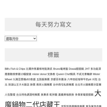
每天努力寫文
每
天
努
標籤
力
寫
文
Bill's Fish & Chips 比爾炸魚薯條地點資訊
Bruno電烤盤 Dowai摺摺鍋
JHT 多功能深
層震動按摩器13檔變速
mister donut 兌換卷
Queen Chef鍋具
不貳光車輪餅 Mister
Wheel
九陽豆漿機d53食譜
五穀飯推薦
京都百年醬油
六甲田莊咖啡牛奶ptt
刈包 台
北
劍湖山王子大飯店 房價
南崁火鍋推薦
台中西屯私廚推薦
台北市火鍋推薦分區懶
大
人包整理
台北特色調酒吧推薦
吳秉承 乾拌麵
嘉義樂咖廚房
多偉家電摺摺鍋
魔鍋物二代店藏王
宅配低熱量麵食推薦
富及第洗衣機