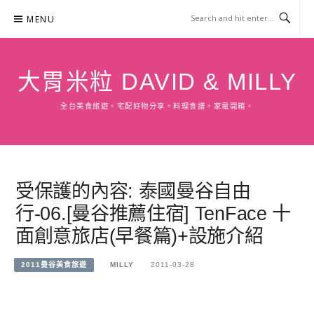
Skip
MENU
to
content
大胃米粒 DAVID & MILLY
全台美食旅遊。宅配好物分享。料理食譜。家電開箱。
受保護的內容: 泰國曼谷自由
行-06.[曼谷推薦住宿] TenFace 十
面創意旅店(早餐篇)+設施介紹
2011曼谷美食旅遊
MILLY
2011-03-28