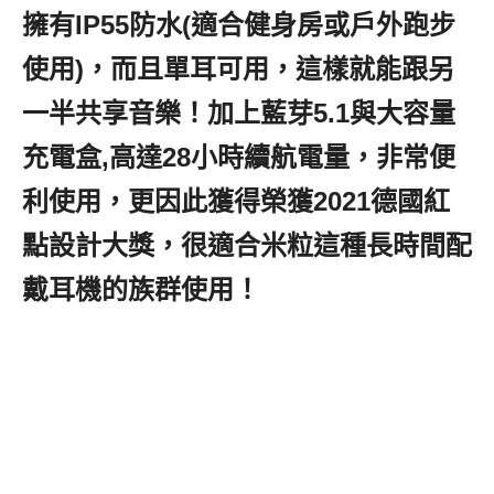
擁有IP55防水(適合健身房或戶外跑步
使用)，而且單耳可用，這樣就能跟另
一半共享音樂！加上藍芽5.1與大容量
充電盒,高達28小時續航電量，非常便
利使用，更因此獲得榮獲2021德國紅
點設計大獎，很適合米粒這種長時間配
戴耳機的族群使用！
,真無線藍芽耳機
推薦2021,真無線藍芽耳機品牌推薦,平
價真無線藍芽耳機推薦,
Chiline泫音真
無線藍芽耳機,Chiline泫音MOJITO真
無線藍牙耳機,