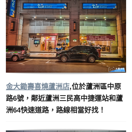
金大鋤壽喜燒蘆洲店
,位於蘆洲區中原
路6號，鄰近蘆洲三民高中捷運站和蘆
洲64快速道路，路線相當好找！