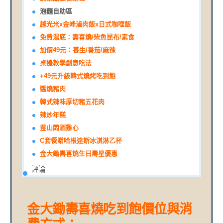
泡麵自助區
越光米x金峰滷肉飯x日式咖哩飯
免費湯底：壽喜燒/柴魚昆布/素食
加價49元：養生/番茄/麻辣
桌邊教學創意吃法
+49元升級韓式燒烤吃到飽
醬燒豬肉
韓式辣味厚切豬五花肉
辣炒年糕
釜山悶酒雞心
C套餐贈哈根達斯冰淇淋乙杯
金大鋤壽喜燒生日壽星優惠
評論
金大鋤壽喜燒吃到飽價位與消