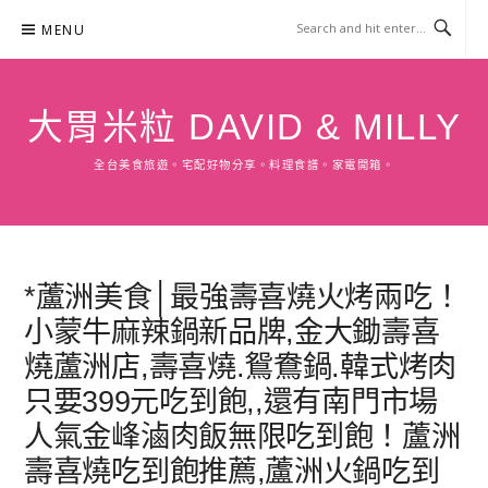
Skip
MENU
to
content
大胃米粒 DAVID & MILLY
全台美食旅遊。宅配好物分享。料理食譜。家電開箱。
*蘆洲美食│最強壽喜燒火烤兩吃！
小蒙牛麻辣鍋新品牌,金大鋤壽喜
燒蘆洲店,壽喜燒.鴛鴦鍋.韓式烤肉
只要399元吃到飽,,還有南門市場
人氣金峰滷肉飯無限吃到飽！蘆洲
壽喜燒吃到飽推薦,蘆洲火鍋吃到