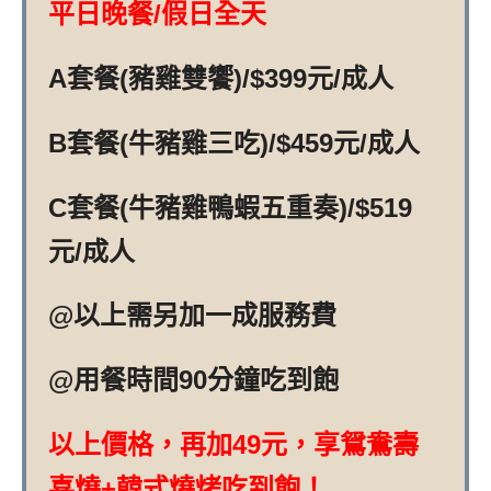
平日晚餐/假日全天
A套餐(豬雞雙饗)/$399元/成人
B套餐(牛豬雞三吃)/$459元/成人
C套餐(牛豬雞鴨蝦五重奏)/$519
元/成人
@以上需另加一成服務費
@用餐時間90分鐘吃到飽
以上價格，再加49元，享鴛鴦壽
喜燒+韓式燒烤吃到飽！