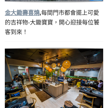
金大鋤壽喜燒
,
每間門市都會擺上可愛
的吉祥物-大鋤寶寶，開心迎接每位饕
客到來！