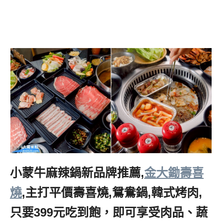
小蒙牛麻辣鍋新品牌推薦,
金大鋤壽喜
燒
,主打平價壽喜燒,鴛鴦鍋,韓式烤肉,
只要399元吃到飽，即可享受肉品、蔬