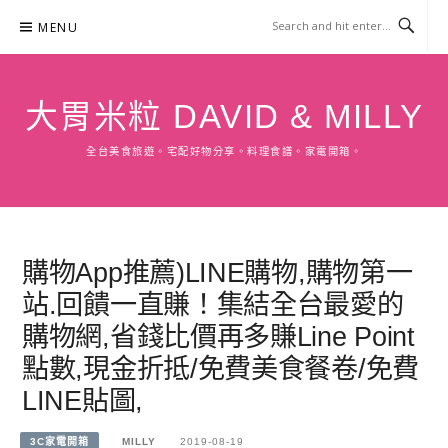
Skip
MENU
to
content
大胃米粒 DAVID & MILLY
全台美食旅遊。宅配好物分享。料理食譜。家電開箱。
購物App推薦)LINE購物,購物第一
站.回饋一直賺！集結全台最愛的
購物網,省錢比價再多賺Line Point
點數,現金折抵/免費美食餐卷/免費
LINE貼圖,
3C家電開箱
MILLY
2019-08-19