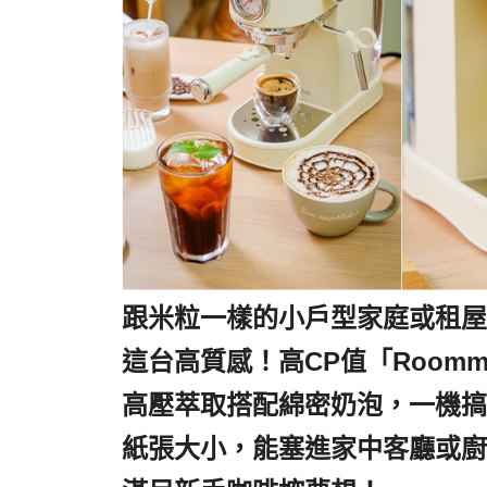
跟米粒一樣的小戶型家庭或租屋
這台高質感！高CP值「Roommi
高壓萃取搭配綿密奶泡，一機搞定
紙張大小，能塞進家中客廳或廚