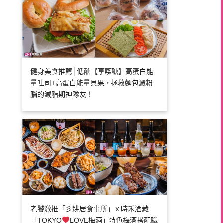
健身美食推薦│低醣【享喫醣】高蛋白能
量吐司+高蛋白能量貝果，拯救麵包澱粉
腦的減脂期神隊友！
老饕激推「彡耕居食事所」ｘ時禾酒藏
「TOKYO
LOVE梅酒」特色梅酒搭配職