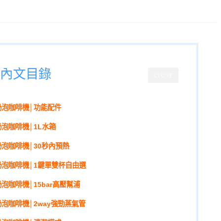
內文目錄
CLOSE
式奶泡咖啡機│功能配件
式奶泡咖啡機│1L水箱
式奶泡咖啡機│30秒內預熱
式奶泡咖啡機│1鍵單雙杯自由選
奶泡咖啡機│15bar高壓幫浦
式奶泡咖啡機│2way強勁蒸氣管