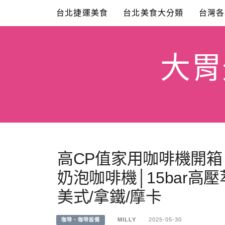
Skip
台北捷運美食
台北美食大分類
台灣各
to
content
大胃米
高CP值家用咖啡機開箱│R
奶泡咖啡機│15bar高
美式/拿鐵/摩卡
MILLY
2025-05-30
咖啡、咖啡設備