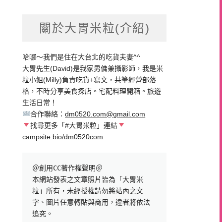
關於大胃米粒(介紹)
哈囉～我們是住在大台北的吃貨夫妻^^
大胃先生(David)是我家男傭兼攝影師，我是米
粒小姐(Milly)負責吃貨+寫文，共筆經營部落
格，不時分享美食探店。宅配料理開箱。旅遊
生活日常！
合作聯絡：
dm0520.com@gmail.com
找尋更多「#大胃米粒」連結
campsite.bio/dm0520com
＠創用CC著作權聲明＠

本網站發表之文章照片皆為「大胃米
粒」所有，未經授權請勿將站內之文
字、圖片任意轉貼與商用，違者將依法
追究。