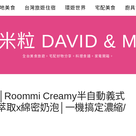
地美食
台灣旅遊住宿
環遊世界
宅配美食
廚具
粒 DAVID & M
全台美食旅遊。宅配好物分享。料理食譜。家電開箱。
oommi Creamy半自動義式
壓萃取x綿密奶泡│一機搞定濃縮/