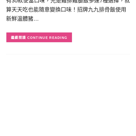
有30款便當口味，光是雞排雞腿飯多達7種選擇，就
算天天吃也能隨意變換口味！招牌九九排骨飯使用
新鮮溫體豬…
CONTINUE READING