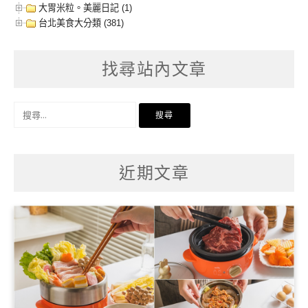
大胃米粒。美麗日記 (1)
台北美食大分類 (381)
找尋站內文章
搜
尋
關
鍵
字:
近期文章