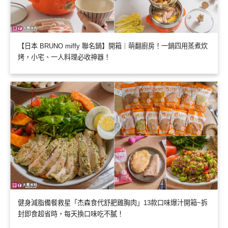
【日本 BRUNO miffy 聯名鍋】開箱｜萌翻廚房！一鍋四用蒸煮炊
烤，小宅、一人料理必收神器！
健身減脂備餐救星「杰森食代舒肥雞胸肉」13款口味爆汁開箱~拆
封即食超省時，每天換口味吃不膩！