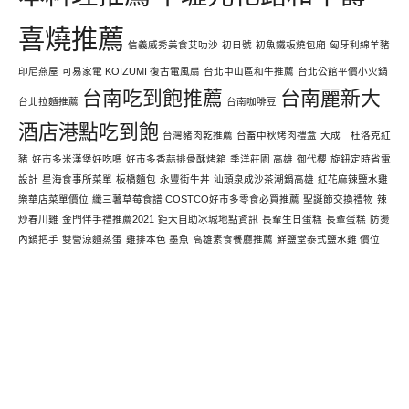
喜燒推薦
信義威秀美食艾叻沙
初日號
初魚鐵板燒包廂
匈牙利綿羊豬
印尼燕屋
可易家電 KOIZUMI 復古電風扇
台北中山區和牛推薦
台北公館平價小火鍋
台南吃到飽推薦
台南麗新大
台北拉麵推薦
台南咖啡豆
酒店港點吃到飽
台灣豬肉乾推薦
台畜中秋烤肉禮盒
大成 杜洛克紅
豬
好市多米漢堡好吃嗎
好市多香蒜排骨酥烤箱
季洋莊園 高雄
御代櫻
旋鈕定時省電
設計
星海食事所菜單
板橋麵包
永豐街牛丼
汕頭泉成沙茶潮鍋高雄
紅花麻辣鹽水雞
樂華店菜單價位
纖三薯草莓食譜 COSTCO好市多零食必買推薦
聖誕節交換禮物
辣
炒春川雞
金門伴手禮推薦2021
鉅大自助冰城地點資訊
長輩生日蛋糕
長輩蛋糕
防燙
內鍋把手
雙營涼麵蒸蛋
雞排本色 墨魚
高雄素食餐廳推薦
鮮鹽堂泰式鹽水雞 價位