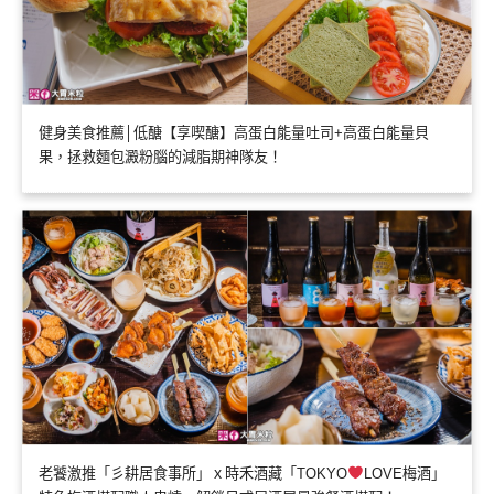
健身美食推薦│低醣【享喫醣】高蛋白能量吐司+高蛋白能量貝
果，拯救麵包澱粉腦的減脂期神隊友！
老饕激推「彡耕居食事所」ｘ時禾酒藏「TOKYO
LOVE梅酒」