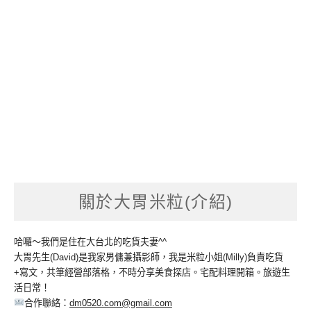
關於大胃米粒(介紹)
哈囉～我們是住在大台北的吃貨夫妻^^
大胃先生(David)是我家男傭兼攝影師，我是米粒小姐(Milly)負責吃貨
+寫文，共筆經營部落格，不時分享美食探店。宅配料理開箱。旅遊生
活日常！
合作聯絡：
dm0520.com@gmail.com