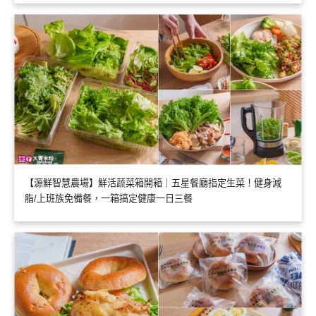
【源鮮智慧農場】鮮活蔬菜箱開箱｜五星餐廳指定生菜！健身減
脂/上班族免備餐，一箱搞定健康一日三餐