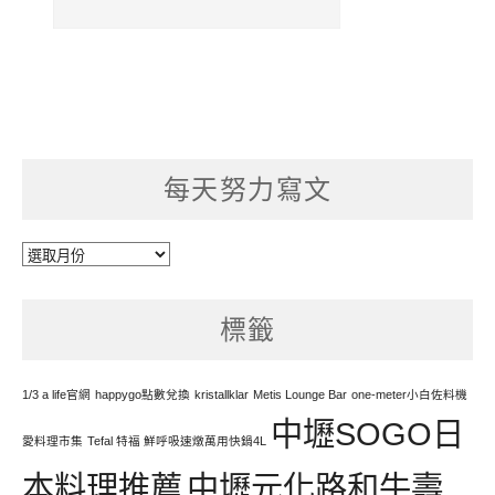
每天努力寫文
每
天
努
標籤
力
寫
文
1/3 a life官網
happygo點數兌換
kristallklar
Metis Lounge Bar
one-meter小白佐料機
中壢SOGO日
愛料理市集
Tefal 特福 鮮呼吸速燉萬用快鍋4L
本料理推薦
中壢元化路和牛壽