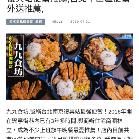
外送推薦,
淡水信義線美食│紅線
MILLY
2019-07-31
九九食坊,號稱台北南京復興站最強便當！2016年開
在遼寧街巷內已有3年多時間,與商辦住宅商圈林
立，成為不少上班族午晚餐最愛推薦！店內目前共