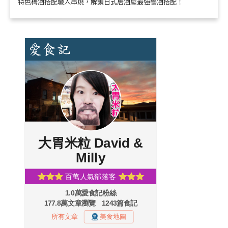
特色梅酒搭配職人串燒，解鎖日式居酒屋最強餐酒搭配！