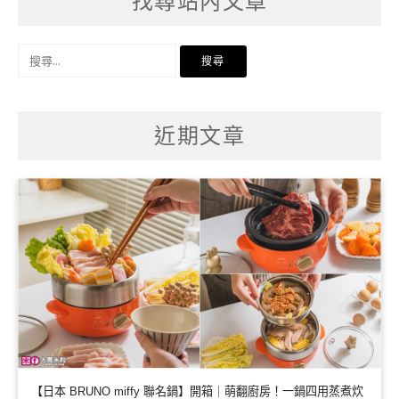
找尋站內文章
搜
尋
關
鍵
字:
近期文章
【日本 BRUNO miffy 聯名鍋】開箱｜萌翻廚房！一鍋四用蒸煮炊