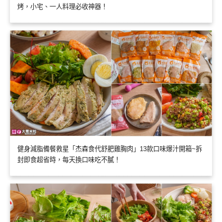
烤，小宅、一人料理必收神器！
健身減脂備餐救星「杰森食代舒肥雞胸肉」13款口味爆汁開箱~拆
封即食超省時，每天換口味吃不膩！