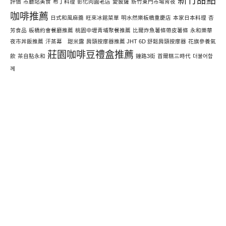
新竹甜點
評價
市廳站美食
布丁料理
彰化肉圓老店
愛披薩
新竹東門市場宵夜
咖啡推薦
日式和風麻醬
旺來冰館菜單
明水然樂板橋重慶店
本家日本料理
杏
芳食品
板橋約會餐廳推薦
桃園中壢青埔聚餐推薦
比爾炸魚薯條帶皮薯條
永和樂華
夜市丼飯推薦
汗蒸幕 甜米露
肩頸按摩器推薦 JHT 6D 舒鬆肩頸按摩器
花旗參養氣
莊園咖啡豆禮盒推薦
飲
茶自點永和
鐘路3街
首爾糕三時代
더불어함
께