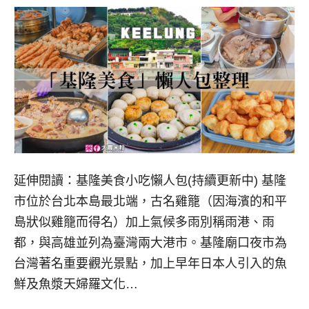
延伸閱讀：基隆美食小吃懶人包(持續更新中) 基隆
市位於台北本島最北端，古名雞籠（因海濱的和平
島狀似雞籠而得名）加上氣候多雨別稱雨港、雨
都，與高雄並列為臺灣兩大港市。基隆廟口夜市為
台灣著名重要觀光景點，加上早年日本人引入的魚
鮮及魚漿天婦羅文化…