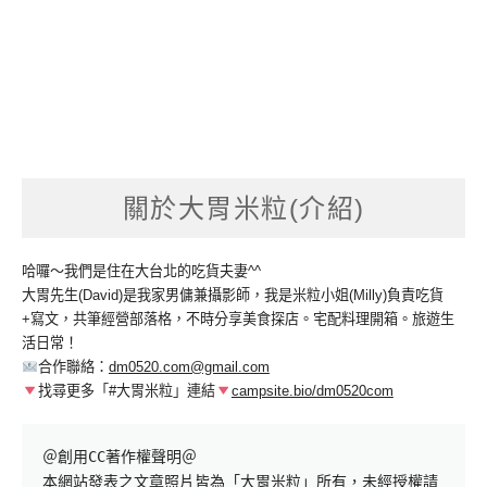
關於大胃米粒(介紹)
哈囉～我們是住在大台北的吃貨夫妻^^
大胃先生(David)是我家男傭兼攝影師，我是米粒小姐(Milly)負責吃貨
+寫文，共筆經營部落格，不時分享美食探店。宅配料理開箱。旅遊生
活日常！
合作聯絡：
dm0520.com@gmail.com
找尋更多「#大胃米粒」連結
campsite.bio/dm0520com
＠創用CC著作權聲明＠

本網站發表之文章照片皆為「大胃米粒」所有，未經授權請