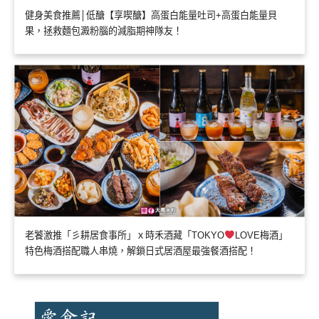
健身美食推薦│低醣【享喫醣】高蛋白能量吐司+高蛋白能量貝
果，拯救麵包澱粉腦的減脂期神隊友！
老饕激推「彡耕居食事所」ｘ時禾酒藏「TOKYO
LOVE梅酒」
特色梅酒搭配職人串燒，解鎖日式居酒屋最強餐酒搭配！