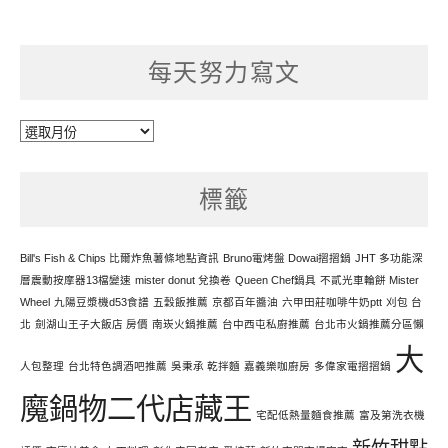
每天努力寫文
每
天
努
標籤
力
寫
文
Bill's Fish & Chips 比爾炸魚薯條地點資訊
Bruno電烤盤 Dowai摺摺鍋
JHT 多功能深
層震動按摩器13檔變速
mister donut 兌換卷
Queen Chef鍋具
不貳光車輪餅 Mister
Wheel
九陽豆漿機d53食譜
五穀飯推薦
京都百年醬油
六甲田莊咖啡牛奶ptt
刈包 台
北
劍湖山王子大飯店 房價
南崁火鍋推薦
台中西屯私廚推薦
台北市火鍋推薦分區懶
大
人包整理
台北特色調酒吧推薦
吳秉承 乾拌麵
嘉義樂咖廚房
多偉家電摺摺鍋
魔鍋物二代店藏王
宅配低熱量麵食推薦
富及第洗衣機