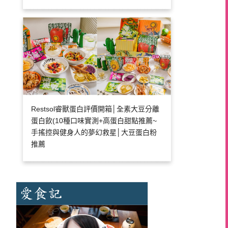
Restsol睿獸蛋白評價開箱│全素大豆分離
蛋白飲(10種口味實測+高蛋白甜點推薦~
手搖控與健身人的夢幻救星│大豆蛋白粉
推薦