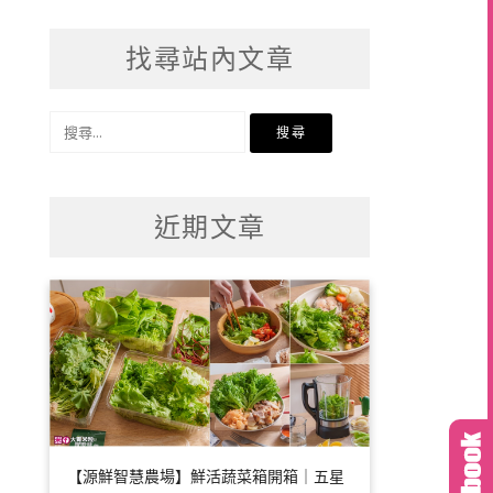
找尋站內文章
搜
尋
關
鍵
近期文章
字:
【源鮮智慧農場】鮮活蔬菜箱開箱｜五星