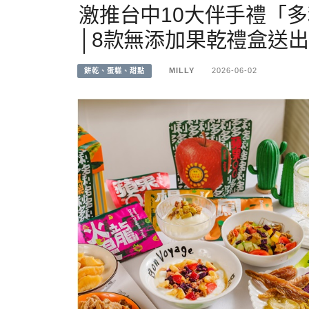
激推台中10大伴手禮「
│8款無添加果乾禮盒送出
MILLY
2026-06-02
餅乾、蛋糕、甜點