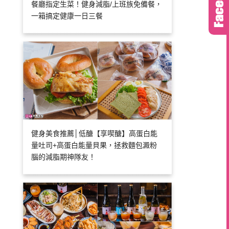
餐廳指定生菜！健身減脂/上班族免備餐，
一箱搞定健康一日三餐
健身美食推薦│低醣【享喫醣】高蛋白能
量吐司+高蛋白能量貝果，拯救麵包澱粉
腦的減脂期神隊友！