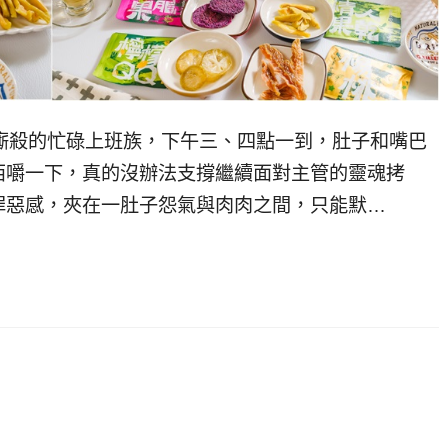
瘋狂廝殺的忙碌上班族，下午三、四點一到，肚子和嘴巴
西嚼一下，真的沒辦法支撐繼續面對主管的靈魂拷
罪惡感，夾在一肚子怨氣與肉肉之間，只能默…