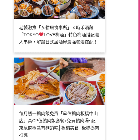
老饕激推「彡耕居食事所」ｘ時禾酒藏
「TOKYO
LOVE梅酒」特色梅酒搭配職
人串燒，解鎖日式居酒屋最強餐酒搭配！
每月初一鵝肉飯免費「呈信鵝肉板橋中山
店」高CP值鵝肉飯套餐+免費鵝肉湯~配
東泉辣椒醬有夠銷魂│板橋美食│板橋鵝肉
推薦