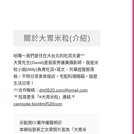
關於大胃米粒(介紹)
哈囉～我們是住在大台北的吃貨夫妻^^
大胃先生(David)是我家男傭兼攝影師，我是米
粒小姐(Milly)負責吃貨+寫文，共筆經營部落
格，不時分享美食探店。宅配料理開箱。旅遊
生活日常！
合作聯絡：
dm0520.com@gmail.com
找尋更多「#大胃米粒」連結
campsite.bio/dm0520com
＠創用CC著作權聲明＠

本網站發表之文章照片皆為「大胃米