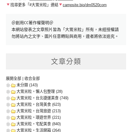
找尋更多「#大胃米粒」連結
campsite.bio/dm0520com
＠創用CC著作權聲明＠

本網站發表之文章照片皆為「大胃米粒」所有，未經授權請
勿將站內之文字、圖片任意轉貼與商用，違者將依法追究。
文章分類
展開全部
|
收合全部
未分類 (143)
大胃米粒。懶人包整理 (28)
大胃米粒。台北捷運美食 (749)
大胃米粒。台灣美食 (623)
大胃米粒。台灣旅遊 (213)
大胃米粒。環遊世界 (221)
大胃米粒。宅配美食 (840)
大胃米粒。生活開箱 (264)