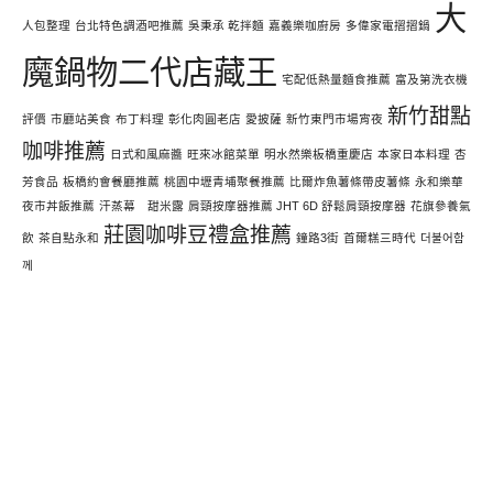
大
人包整理
台北特色調酒吧推薦
吳秉承 乾拌麵
嘉義樂咖廚房
多偉家電摺摺鍋
魔鍋物二代店藏王
宅配低熱量麵食推薦
富及第洗衣機
新竹甜點
評價
市廳站美食
布丁料理
彰化肉圓老店
愛披薩
新竹東門市場宵夜
咖啡推薦
日式和風麻醬
旺來冰館菜單
明水然樂板橋重慶店
本家日本料理
杏
芳食品
板橋約會餐廳推薦
桃園中壢青埔聚餐推薦
比爾炸魚薯條帶皮薯條
永和樂華
夜市丼飯推薦
汗蒸幕 甜米露
肩頸按摩器推薦 JHT 6D 舒鬆肩頸按摩器
花旗參養氣
莊園咖啡豆禮盒推薦
飲
茶自點永和
鐘路3街
首爾糕三時代
더불어함
께