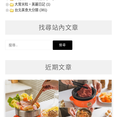
大胃米粒。美麗日記 (1)
台北美食大分類 (381)
找尋站內文章
搜
尋
關
鍵
字:
近期文章