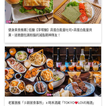
健身美食推薦│低醣【享喫醣】高蛋白能量吐司+高蛋白能量貝
果，拯救麵包澱粉腦的減脂期神隊友！
老饕激推「彡耕居食事所」ｘ時禾酒藏「TOKYO
LOVE梅酒」