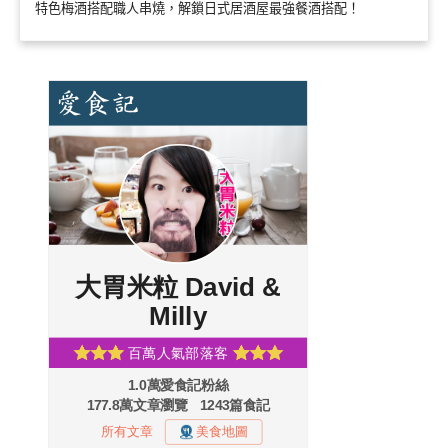
特色梅酒搭配職人串燒，解鎖日式居酒屋最強餐酒搭配！