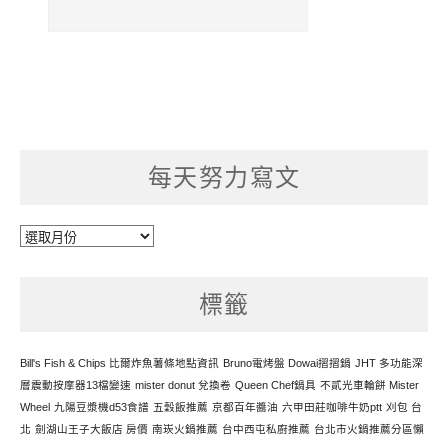
每天努力寫文
每
天
努
標籤
力
寫
文
Bill's Fish & Chips 比爾炸魚薯條地點資訊
Bruno電烤盤 Dowai摺摺鍋
JHT 多功能深
層震動按摩器13檔變速
mister donut 兌換卷
Queen Chef鍋具
不貳光車輪餅 Mister
Wheel
九陽豆漿機d53食譜
五穀飯推薦
京都百年醬油
六甲田莊咖啡牛奶ptt
刈包 台
北
劍湖山王子大飯店 房價
南崁火鍋推薦
台中西屯私廚推薦
台北市火鍋推薦分區懶