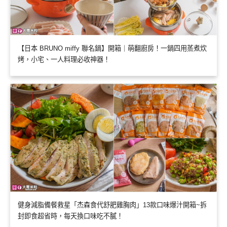
【日本 BRUNO miffy 聯名鍋】開箱｜萌翻廚房！一鍋四用蒸煮炊
烤，小宅、一人料理必收神器！
健身減脂備餐救星「杰森食代舒肥雞胸肉」13款口味爆汁開箱~拆
封即食超省時，每天換口味吃不膩！