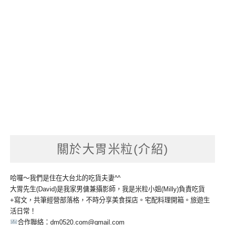
關於大胃米粒(介紹)
哈囉～我們是住在大台北的吃貨夫妻^^
大胃先生(David)是我家男傭兼攝影師，我是米粒小姐(Milly)負責吃貨
+寫文，共筆經營部落格，不時分享美食探店。宅配料理開箱。旅遊生
活日常！
合作聯絡：
dm0520.com@gmail.com