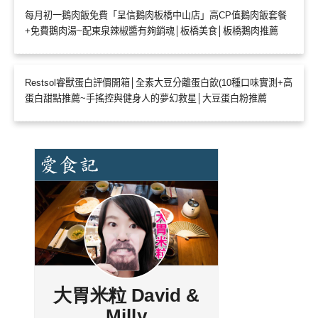
每月初一鵝肉飯免費「呈信鵝肉板橋中山店」高CP值鵝肉飯套餐
+免費鵝肉湯~配東泉辣椒醬有夠銷魂│板橋美食│板橋鵝肉推薦
Restsol睿獸蛋白評價開箱│全素大豆分離蛋白飲(10種口味實測+高
蛋白甜點推薦~手搖控與健身人的夢幻救星│大豆蛋白粉推薦