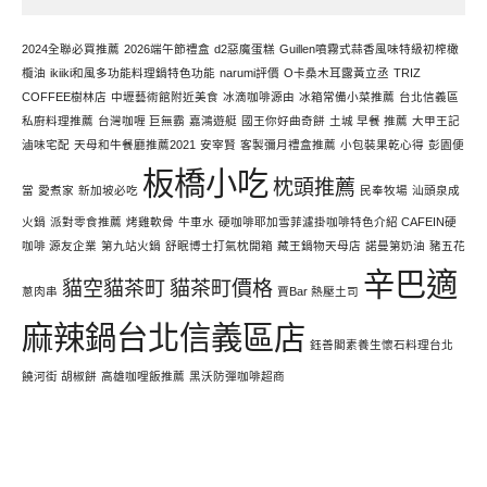
寫
文
2024全聯必買推薦
2026端午節禮盒
d2惡魔蛋糕
Guillen噴霧式蒜香風味特級初榨橄
欖油
ikiiki和風多功能料理鍋特色功能
narumi評價
O卡桑木耳露黃立丞
TRIZ
COFFEE樹林店
中壢藝術館附近美食
冰滴咖啡源由
冰箱常備小菜推薦
台北信義區
私廚料理推薦
台灣咖喱 巨無霸
嘉鴻遊艇
國王你好曲奇餅
土城 早餐 推薦
大甲王記
滷味宅配
天母和牛餐廳推薦2021
安宰賢
客製彌月禮盒推薦
小包裝果乾心得
彭園便
板橋小吃
枕頭推薦
當
愛煮家
新加坡必吃
民奉牧場
汕頭泉成
火鍋
派對零食推薦
烤雞軟骨
牛車水
硬咖啡耶加雪菲濾掛咖啡特色介紹 CAFEIN硬
咖啡 源友企業
第九站火鍋
舒眠博士打氣枕開箱
藏王鍋物天母店
諾曼第奶油
豬五花
辛巴適
貓空貓茶町
貓茶町價格
蔥肉串
賈Bar 熱壓土司
麻辣鍋台北信義區店
鈺善閣素養生懷石料理台北
饒河街 胡椒餅
高雄咖哩飯推薦
黑沃防彈咖啡超商