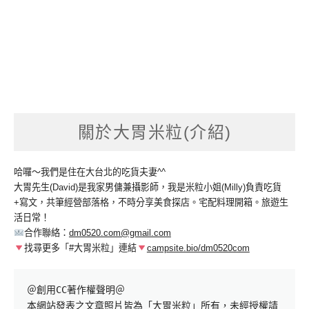
關於大胃米粒(介紹)
哈囉～我們是住在大台北的吃貨夫妻^^
大胃先生(David)是我家男傭兼攝影師，我是米粒小姐(Milly)負責吃貨
+寫文，共筆經營部落格，不時分享美食探店。宅配料理開箱。旅遊生
活日常！
合作聯絡：
dm0520.com@gmail.com
找尋更多「#大胃米粒」連結
campsite.bio/dm0520com
＠創用CC著作權聲明＠

本網站發表之文章照片皆為「大胃米粒」所有，未經授權請