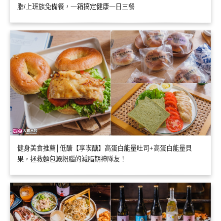
脂/上班族免備餐，一箱搞定健康一日三餐
健身美食推薦│低醣【享喫醣】高蛋白能量吐司+高蛋白能量貝
果，拯救麵包澱粉腦的減脂期神隊友！