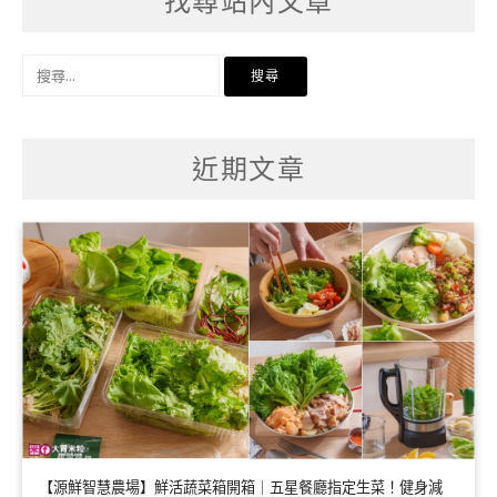
找尋站內文章
搜
尋
關
鍵
字:
近期文章
【源鮮智慧農場】鮮活蔬菜箱開箱｜五星餐廳指定生菜！健身減