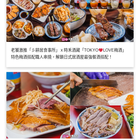
老饕激推「彡耕居食事所」ｘ時禾酒藏「TOKYO
LOVE梅酒」
特色梅酒搭配職人串燒，解鎖日式居酒屋最強餐酒搭配！