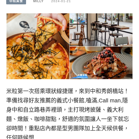
中和美食
MILLY
2024-01-21
米粒第一次搭乘環狀線捷運，來到中和秀朗橋站！
準備找尋好友推薦的義式小餐館,嗑滿,Call man,隱
身中和自立路巷弄裡頭，主打現烤披薩、義大利
麵、燉飯、咖啡甜點，舒適的氛圍讓人一坐下就忘
卻時間！重點店內都是型男團隊加上全天候供餐，
任何時候想…