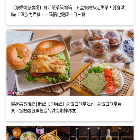
【源鮮智慧農場】鮮活蔬菜箱開箱｜五星餐廳指定生菜！健身減
脂/上班族免備餐，一箱搞定健康一日三餐
健身美食推薦│低醣【享喫醣】高蛋白能量吐司+高蛋白能量貝
果，拯救麵包澱粉腦的減脂期神隊友！