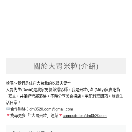
關於大胃米粒(介紹)
哈囉～我們是住在大台北的吃貨夫妻^^
大胃先生(David)是我家男傭兼攝影師，我是米粒小姐(Milly)負責吃貨
+寫文，共筆經營部落格，不時分享美食探店。宅配料理開箱。旅遊生
活日常！
合作聯絡：
dm0520.com@gmail.com
找尋更多「#大胃米粒」連結
campsite.bio/dm0520com