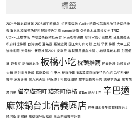
標籤
力
寫
文
2024全聯必買推薦
2026端午節禮盒
d2惡魔蛋糕
Guillen噴霧式蒜香風味特級初榨橄
欖油
ikiiki和風多功能料理鍋特色功能
narumi評價
O卡桑木耳露黃立丞
TRIZ
COFFEE樹林店
中壢藝術館附近美食
冰滴咖啡源由
冰箱常備小菜推薦
台北信義區
私廚料理推薦
台灣咖喱 巨無霸
嘉鴻遊艇
國王你好曲奇餅
土城 早餐 推薦
大甲王記
滷味宅配
天母和牛餐廳推薦2021
安宰賢
客製彌月禮盒推薦
小包裝果乾心得
彭園便
板橋小吃
枕頭推薦
當
愛煮家
新加坡必吃
民奉牧場
汕頭泉成
火鍋
派對零食推薦
烤雞軟骨
牛車水
硬咖啡耶加雪菲濾掛咖啡特色介紹 CAFEIN硬
咖啡 源友企業
第九站火鍋
舒眠博士打氣枕開箱
藏王鍋物天母店
諾曼第奶油
豬五花
辛巴適
貓空貓茶町
貓茶町價格
蔥肉串
賈Bar 熱壓土司
麻辣鍋台北信義區店
鈺善閣素養生懷石料理台北
饒河街 胡椒餅
高雄咖哩飯推薦
黑沃防彈咖啡超商