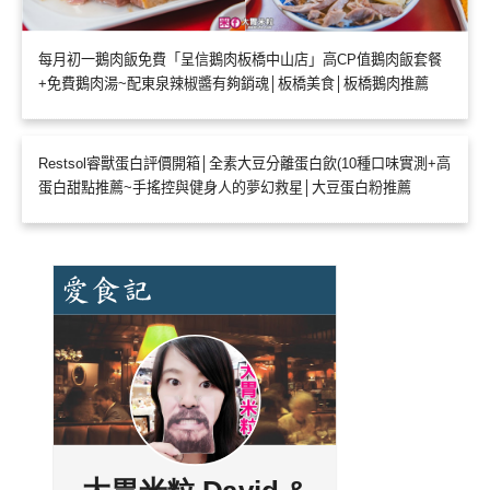
每月初一鵝肉飯免費「呈信鵝肉板橋中山店」高CP值鵝肉飯套餐
+免費鵝肉湯~配東泉辣椒醬有夠銷魂│板橋美食│板橋鵝肉推薦
Restsol睿獸蛋白評價開箱│全素大豆分離蛋白飲(10種口味實測+高
蛋白甜點推薦~手搖控與健身人的夢幻救星│大豆蛋白粉推薦