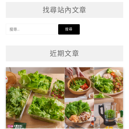
找尋站內文章
搜
尋
關
鍵
字:
近期文章