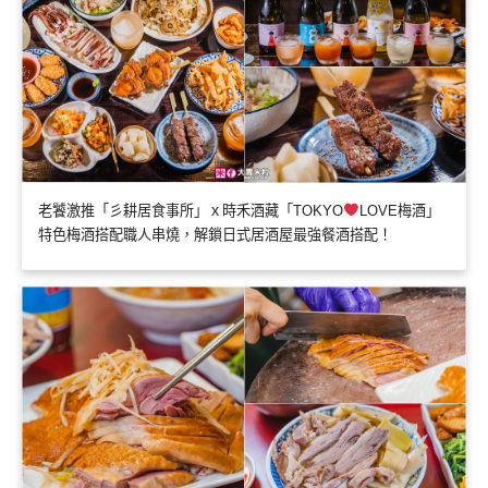
老饕激推「彡耕居食事所」ｘ時禾酒藏「TOKYO
LOVE梅酒」
特色梅酒搭配職人串燒，解鎖日式居酒屋最強餐酒搭配！