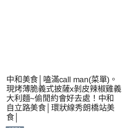
中和美食│嗑滿call man(菜單)。
現烤薄脆義式披薩x剝皮辣椒雞義
大利麵~偷閒約會好去處！中和
自立路美食│環狀線秀朗橋站美
食│