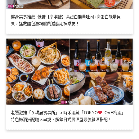
健身美食推薦│低醣【享喫醣】高蛋白能量吐司+高蛋白能量貝
果，拯救麵包澱粉腦的減脂期神隊友！
老饕激推「彡耕居食事所」ｘ時禾酒藏「TOKYO
LOVE梅酒」
特色梅酒搭配職人串燒，解鎖日式居酒屋最強餐酒搭配！