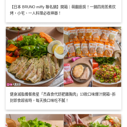
【日本 BRUNO miffy 聯名鍋】開箱｜萌翻廚房！一鍋四用蒸煮炊
烤，小宅、一人料理必收神器！
健身減脂備餐救星「杰森食代舒肥雞胸肉」13款口味爆汁開箱~拆
封即食超省時，每天換口味吃不膩！