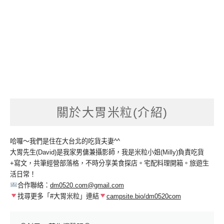
關於大胃米粒(介紹)
哈囉～我們是住在大台北的吃貨夫妻^^
大胃先生(David)是我家男傭兼攝影師，我是米粒小姐(Milly)負責吃貨
+寫文，共筆經營部落格，不時分享美食探店。宅配料理開箱。旅遊生
活日常！
合作聯絡：
dm0520.com@gmail.com
找尋更多「#大胃米粒」連結
campsite.bio/dm0520com