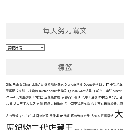
每天努力寫文
每
天
努
標籤
力
寫
文
Bill's Fish & Chips 比爾炸魚薯條地點資訊
Bruno電烤盤 Dowai摺摺鍋
JHT 多功能深
層震動按摩器13檔變速
mister donut 兌換卷
Queen Chef鍋具
不貳光車輪餅 Mister
Wheel
九陽豆漿機d53食譜
五穀飯推薦
京都百年醬油
六甲田莊咖啡牛奶ptt
刈包 台
北
劍湖山王子大飯店 房價
南崁火鍋推薦
台中西屯私廚推薦
台北市火鍋推薦分區懶
大
人包整理
台北特色調酒吧推薦
吳秉承 乾拌麵
嘉義樂咖廚房
多偉家電摺摺鍋
魔鍋物二代店藏王