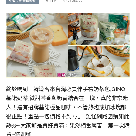
生鮮、熟食調理包
MILLY
2021-06-29
終於喝到日韓遊客來台灣必買伴手禮奶茶包,GINO
基諾奶茶,微甜茶香與奶香結合在一塊，真的非常迷
人！還有招牌基諾極品咖啡，不管熱泡或加冰塊都
很正點！重點一包價格不到7元，難怪網路團購如此
熱夯~大家都是買好買滿，果然相當厲害！第一次購
買~特別選…