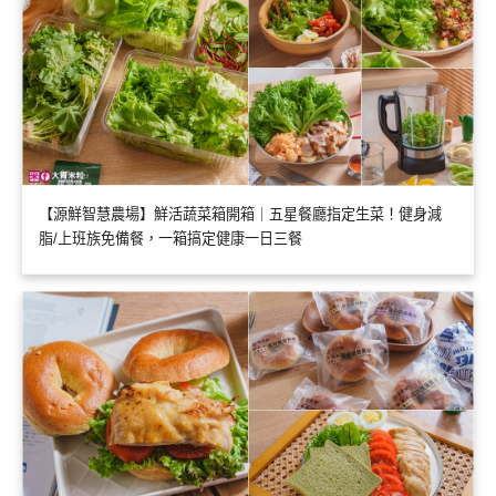
【源鮮智慧農場】鮮活蔬菜箱開箱｜五星餐廳指定生菜！健身減
脂/上班族免備餐，一箱搞定健康一日三餐