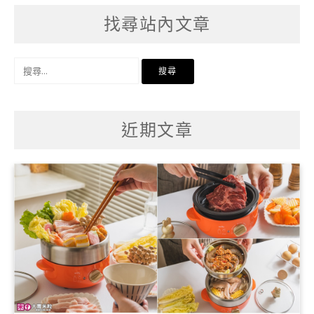
找尋站內文章
搜
尋
關
鍵
字:
近期文章