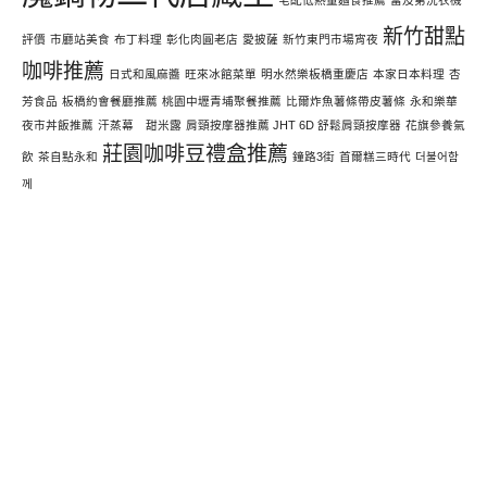
宅配低熱量麵食推薦
富及第洗衣機
新竹甜點
評價
市廳站美食
布丁料理
彰化肉圓老店
愛披薩
新竹東門市場宵夜
咖啡推薦
日式和風麻醬
旺來冰館菜單
明水然樂板橋重慶店
本家日本料理
杏
芳食品
板橋約會餐廳推薦
桃園中壢青埔聚餐推薦
比爾炸魚薯條帶皮薯條
永和樂華
夜市丼飯推薦
汗蒸幕 甜米露
肩頸按摩器推薦 JHT 6D 舒鬆肩頸按摩器
花旗參養氣
莊園咖啡豆禮盒推薦
飲
茶自點永和
鐘路3街
首爾糕三時代
더불어함
께