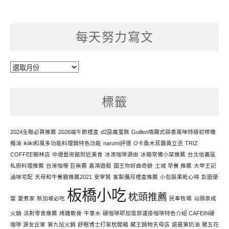
每天努力寫文
每
天
努
標籤
力
寫
文
2024全聯必買推薦
2026端午節禮盒
d2惡魔蛋糕
Guillen噴霧式蒜香風味特級初榨橄
欖油
ikiiki和風多功能料理鍋特色功能
narumi評價
O卡桑木耳露黃立丞
TRIZ
COFFEE樹林店
中壢藝術館附近美食
冰滴咖啡源由
冰箱常備小菜推薦
台北信義區
私廚料理推薦
台灣咖喱 巨無霸
嘉鴻遊艇
國王你好曲奇餅
土城 早餐 推薦
大甲王記
滷味宅配
天母和牛餐廳推薦2021
安宰賢
客製彌月禮盒推薦
小包裝果乾心得
彭園便
板橋小吃
枕頭推薦
當
愛煮家
新加坡必吃
民奉牧場
汕頭泉成
火鍋
派對零食推薦
烤雞軟骨
牛車水
硬咖啡耶加雪菲濾掛咖啡特色介紹 CAFEIN硬
咖啡 源友企業
第九站火鍋
舒眠博士打氣枕開箱
藏王鍋物天母店
諾曼第奶油
豬五花