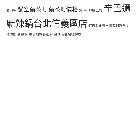
辛巴適
貓空貓茶町
貓茶町價格
蔥肉串
賈Bar 熱壓土司
麻辣鍋台北信義區店
鈺善閣素養生懷石料理台北
饒河街 胡椒餅
高雄咖哩飯推薦
黑沃防彈咖啡超商