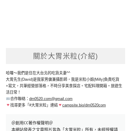
關於大胃米粒(介紹)
哈囉～我們是住在大台北的吃貨夫妻^^
大胃先生(David)是我家男傭兼攝影師，我是米粒小姐(Milly)負責吃貨
+寫文，共筆經營部落格，不時分享美食探店。宅配料理開箱。旅遊生
活日常！
合作聯絡：
dm0520.com@gmail.com
找尋更多「#大胃米粒」連結
campsite.bio/dm0520com
＠創用CC著作權聲明＠

本網站發表之文章照片皆為「大胃米粒」所有，未經授權請