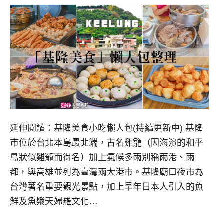
延伸閱讀：基隆美食小吃懶人包(持續更新中) 基隆
市位於台北本島最北端，古名雞籠（因海濱的和平
島狀似雞籠而得名）加上氣候多雨別稱雨港、雨
都，與高雄並列為臺灣兩大港市。基隆廟口夜市為
台灣著名重要觀光景點，加上早年日本人引入的魚
鮮及魚漿天婦羅文化…