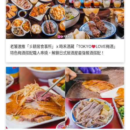
老饕激推「彡耕居食事所」ｘ時禾酒藏「TOKYO
LOVE梅酒」
特色梅酒搭配職人串燒，解鎖日式居酒屋最強餐酒搭配！