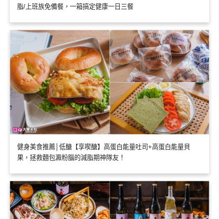
脂/上班族免備餐，一箱搞定健康一日三餐
健身美食推薦│低醣【享喫醣】高蛋白能量吐司+高蛋白能量貝
果，拯救麵包澱粉腦的減脂期神隊友！