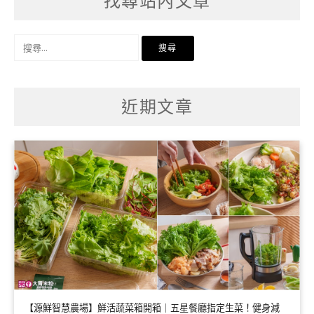
找尋站內文章
搜
尋
關
鍵
字:
近期文章
【源鮮智慧農場】鮮活蔬菜箱開箱｜五星餐廳指定生菜！健身減