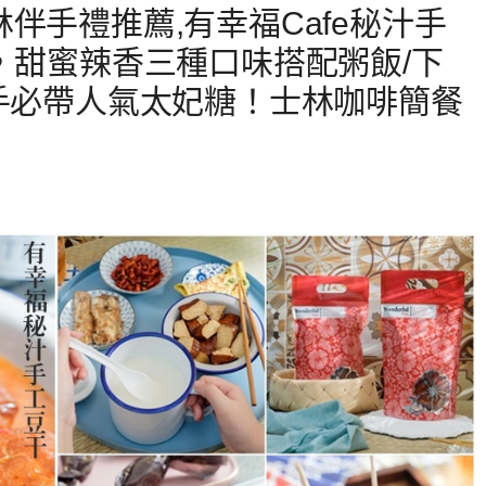
伴手禮推薦,有幸福Cafe秘汁手
，甜蜜辣香三種口味搭配粥飯/下
順手必帶人氣太妃糖！士林咖啡簡餐