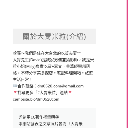
關於大胃米粒(介紹)
哈囉～我們是住在大台北的吃貨夫妻^^
大胃先生(David)是我家男傭兼攝影師，我是米
粒小姐(Milly)負責吃貨+寫文，共筆經營部落
格，不時分享美食探店。宅配料理開箱。旅遊
生活日常！
合作聯絡：
dm0520.com@gmail.com
找尋更多「#大胃米粒」連結
campsite.bio/dm0520com
＠創用CC著作權聲明＠

本網站發表之文章照片皆為「大胃米