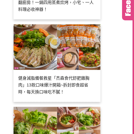
翻廚房！一鍋四用蒸煮炊烤，小宅、一人
料理必收神器！
健身減脂備餐救星「杰森食代舒肥雞胸
肉」13款口味爆汁開箱~拆封即食超省
時，每天換口味吃不膩！