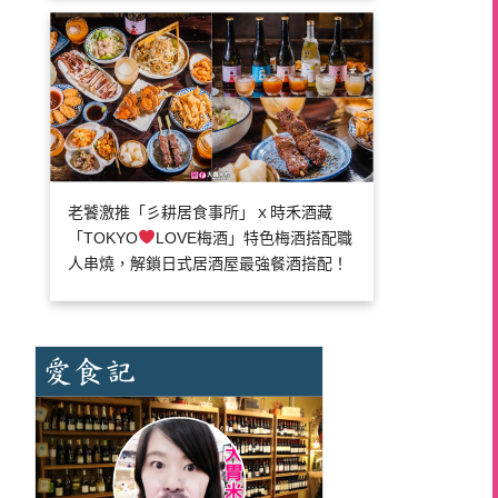
老饕激推「彡耕居食事所」ｘ時禾酒藏
「TOKYO
LOVE梅酒」特色梅酒搭配職
人串燒，解鎖日式居酒屋最強餐酒搭配！