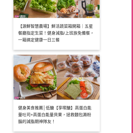
【源鮮智慧農場】鮮活蔬菜箱開箱｜五星
餐廳指定生菜！健身減脂/上班族免備餐，
一箱搞定健康一日三餐
健身美食推薦│低醣【享喫醣】高蛋白能
量吐司+高蛋白能量貝果，拯救麵包澱粉
腦的減脂期神隊友！