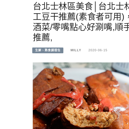
台北士林區美食│台北士林
工豆干推薦(素食者可用)
酒菜/零嘴點心好涮嘴,
推薦,
MILLY
2020-06-15
生鮮、熟食調理包