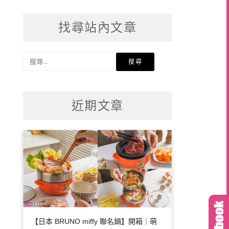
找尋站內文章
搜
尋
關
鍵
近期文章
字:
【日本 BRUNO miffy 聯名鍋】開箱｜萌