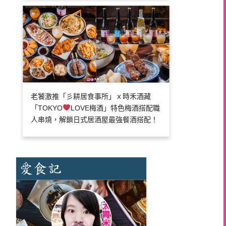
老饕激推「彡耕居食事所」ｘ時禾酒藏
「TOKYO
LOVE梅酒」特色梅酒搭配職
人串燒，解鎖日式居酒屋最強餐酒搭配！