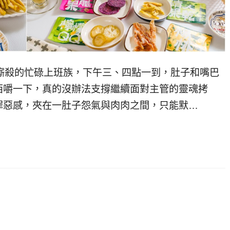
瘋狂廝殺的忙碌上班族，下午三、四點一到，肚子和嘴巴
西嚼一下，真的沒辦法支撐繼續面對主管的靈魂拷
罪惡感，夾在一肚子怨氣與肉肉之間，只能默…