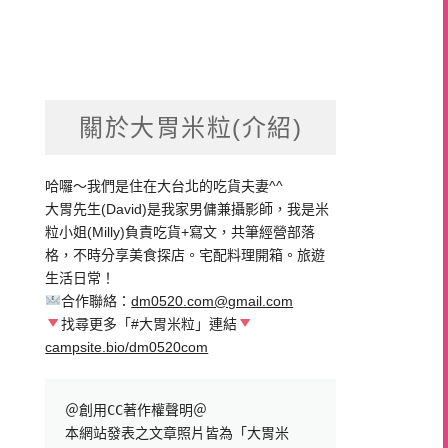
關於大胃米粒(介紹)
哈囉～我們是住在大台北的吃貨夫妻^^
大胃先生(David)是我家男傭兼攝影師，我是米
粒小姐(Milly)負責吃貨+寫文，共筆經營部落
格，不時分享美食探店。宅配料理開箱。旅遊
生活日常！
合作聯絡：
dm0520.com@gmail.com
找尋更多「#大胃米粒」連結
campsite.bio/dm0520com
＠創用CC著作權聲明＠

本網站發表之文章照片皆為「大胃米