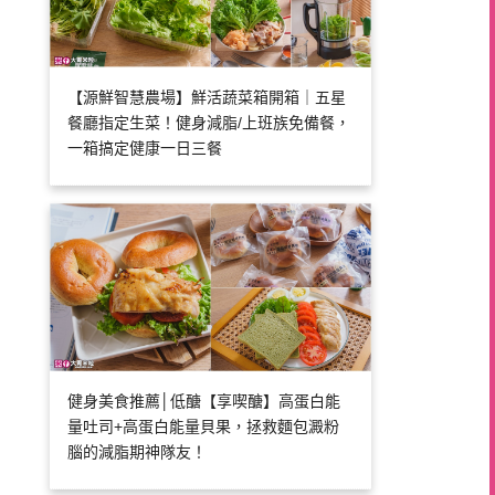
【源鮮智慧農場】鮮活蔬菜箱開箱｜五星
餐廳指定生菜！健身減脂/上班族免備餐，
一箱搞定健康一日三餐
健身美食推薦│低醣【享喫醣】高蛋白能
量吐司+高蛋白能量貝果，拯救麵包澱粉
腦的減脂期神隊友！