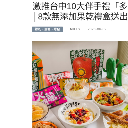
激推台中10大伴手禮「
│8款無添加果乾禮盒送出
MILLY
2026-06-02
餅乾、蛋糕、甜點