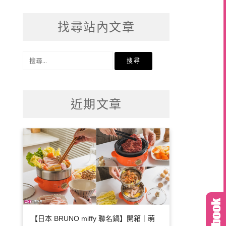
找尋站內文章
搜
尋
關
鍵
近期文章
字:
【日本 BRUNO miffy 聯名鍋】開箱｜萌