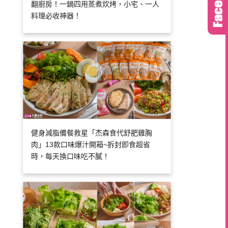
翻廚房！一鍋四用蒸煮炊烤，小宅、一人
料理必收神器！
健身減脂備餐救星「杰森食代舒肥雞胸
肉」13款口味爆汁開箱~拆封即食超省
時，每天換口味吃不膩！