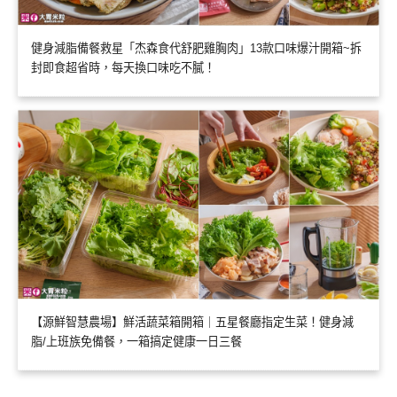
健身減脂備餐救星「杰森食代舒肥雞胸肉」13款口味爆汁開箱~拆
封即食超省時，每天換口味吃不膩！
【源鮮智慧農場】鮮活蔬菜箱開箱｜五星餐廳指定生菜！健身減
脂/上班族免備餐，一箱搞定健康一日三餐