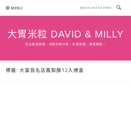
Skip
MENU
to
content
大胃米粒 DAVID & MILLY
全台美食旅遊。宅配好物分享。料理食譜。家電開箱。
標籤:
大富翁名店鳳梨酥12入禮盒