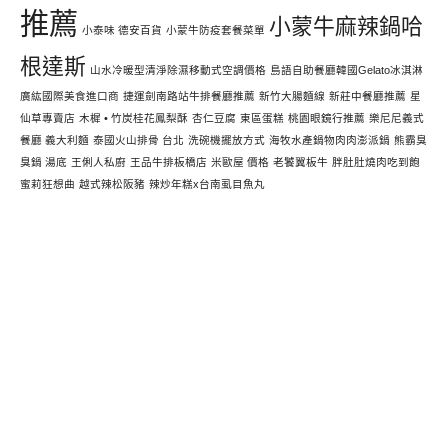
推薦
小蒙牛麻辣鍋哈
小泰味 德安百貨
小蒙牛防疫套餐菜單
根達斯
山水冷暖型清淨除濕移動式空調價格
島語自助餐廳韓國Gelato冰淇淋
廣紘國際美食進口商
捷運劍南路站牛排餐廳推薦
新竹大腸麵線
新莊中餐廳推薦
星
仙草專賣店
木樨 • 竹炭桂花鳳梨酥
杏仁豆腐
東區蛋糕
桃園眼鏡行推薦
樂尼尼義式
餐廳 義大利麵
泰國火山排骨 台北
洗碗機擺放方式
海牧水產鍋物肉肉澎派鍋
熊霸臭
臭鍋 湯底
王俐人私廚
王品牛排板橋店
米歐屋 價格
老饕翼板牛
胖肚肚燒肉吃到飽
蜜莉狂想曲
越式辣松阪豬
辣炒年糕x台南虱目魚丸