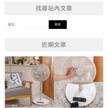
找尋站內文章
搜
尋
關
鍵
字:
近期文章