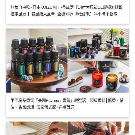
無線自由吹~日本KOIZUMI 小泉成器【14吋大風量DC變頻無線遙
控電風扇 】暴風級大風量│全機可拆│靜音舒眠│24小時不斷電
平價精品香氛「美國Pavaruni 香氛」嚴選瑞士頂級香料│擴香、精
油、香氛蠟燭~居家儀式感+送禮首選