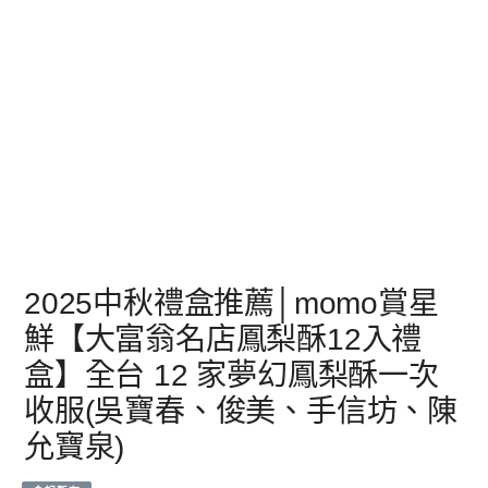
2025中秋禮盒推薦│momo賞星
鮮【大富翁名店鳳梨酥12入禮
盒】全台 12 家夢幻鳳梨酥一次
收服(吳寶春、俊美、手信坊、陳
允寶泉)