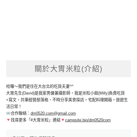
關於大胃米粒(介紹)
哈囉～我們是住在大台北的吃貨夫妻^^
大胃先生(David)是我家男傭兼攝影師，我是米粒小姐(Milly)負責吃貨
+寫文，共筆經營部落格，不時分享美食探店。宅配料理開箱。旅遊生
活日常！
合作聯絡：
dm0520.com@gmail.com
找尋更多「#大胃米粒」連結
campsite.bio/dm0520com