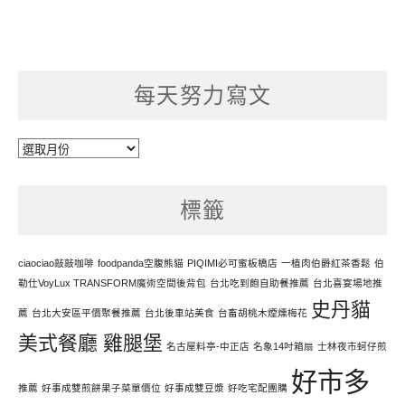
每天努力寫文
每
天
努
標籤
力
寫
文
ciaociao敲敲咖啡
foodpanda空腹熊貓
PIQIMI必可蜜板橋店
一植肉伯爵紅茶香鬆
伯
勒仕VoyLux TRANSFORM魔術空間後背包
台北吃到飽自助餐推薦
台北喜宴場地推
史丹貓
薦
台北大安區平價聚餐推薦
台北後車站美食
台畜胡桃木煙燻梅花
美式餐廳 雞腿堡
名古屋料亭-中正店
名象14吋箱扇
士林夜市蚵仔煎
好市多
推薦
好事成雙煎餅果子菜單價位
好事成雙豆漿
好吃宅配團購