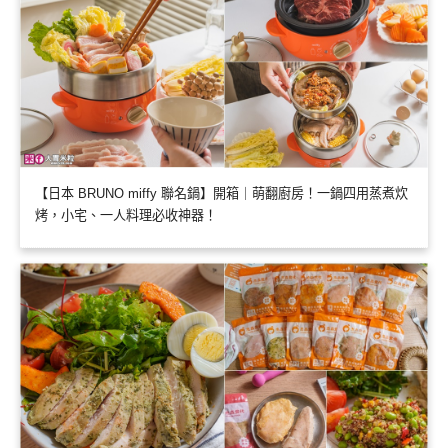
【日本 BRUNO miffy 聯名鍋】開箱｜萌翻廚房！一鍋四用蒸煮炊
烤，小宅、一人料理必收神器！