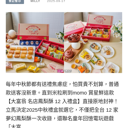
食記暫存
MILLY
2025-09-17
每年中秋節都有送禮焦慮症，怕買貴不划算，普通
款送客沒新意。直到米粒刷到momo 賞星鮮這款
【大富翁 名店鳳梨酥 12 入禮盒】直接原地封神！
立馬決定2025中秋禮盒就選它，不僅把全台 12 家
夢幻鳳梨酥一次收錄，還聯名童年回憶電玩遊戲
「大富…