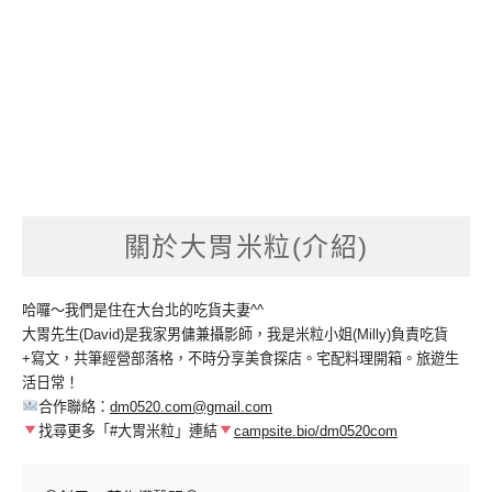
關於大胃米粒(介紹)
哈囉～我們是住在大台北的吃貨夫妻^^
大胃先生(David)是我家男傭兼攝影師，我是米粒小姐(Milly)負責吃貨
+寫文，共筆經營部落格，不時分享美食探店。宅配料理開箱。旅遊生
活日常！
合作聯絡：
dm0520.com@gmail.com
找尋更多「#大胃米粒」連結
campsite.bio/dm0520com