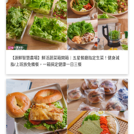
【源鮮智慧農場】鮮活蔬菜箱開箱｜五星餐廳指定生菜！健身減
脂/上班族免備餐，一箱搞定健康一日三餐