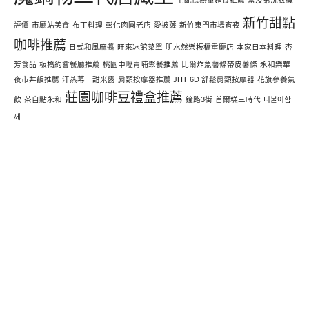
宅配低熱量麵食推薦
富及第洗衣機
新竹甜點
評價
市廳站美食
布丁料理
彰化肉圓老店
愛披薩
新竹東門市場宵夜
咖啡推薦
日式和風麻醬
旺來冰館菜單
明水然樂板橋重慶店
本家日本料理
杏
芳食品
板橋約會餐廳推薦
桃園中壢青埔聚餐推薦
比爾炸魚薯條帶皮薯條
永和樂華
夜市丼飯推薦
汗蒸幕 甜米露
肩頸按摩器推薦 JHT 6D 舒鬆肩頸按摩器
花旗參養氣
莊園咖啡豆禮盒推薦
飲
茶自點永和
鐘路3街
首爾糕三時代
더불어함
께