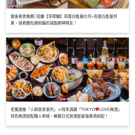
健身美食推薦│低醣【享喫醣】高蛋白能量吐司+高蛋白能量貝
果，拯救麵包澱粉腦的減脂期神隊友！
老饕激推「彡耕居食事所」ｘ時禾酒藏「TOKYO
LOVE梅酒」
特色梅酒搭配職人串燒，解鎖日式居酒屋最強餐酒搭配！