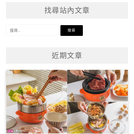
找尋站內文章
搜
尋
關
鍵
字:
近期文章