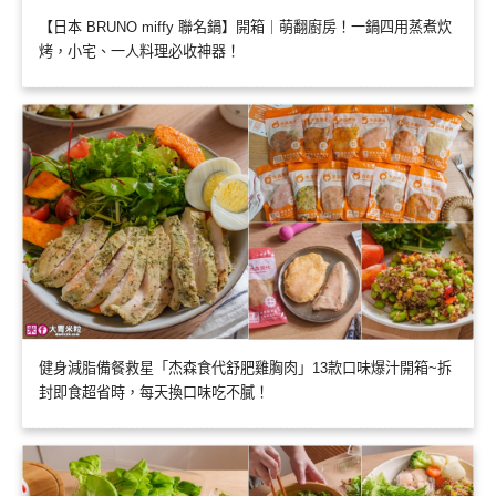
【日本 BRUNO miffy 聯名鍋】開箱｜萌翻廚房！一鍋四用蒸煮炊
烤，小宅、一人料理必收神器！
健身減脂備餐救星「杰森食代舒肥雞胸肉」13款口味爆汁開箱~拆
封即食超省時，每天換口味吃不膩！