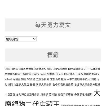
每天努力寫文
每
天
努
標籤
力
寫
文
Bill's Fish & Chips 比爾炸魚薯條地點資訊
Bruno電烤盤 Dowai摺摺鍋
JHT 多功能深
層震動按摩器13檔變速
mister donut 兌換卷
Queen Chef鍋具
不貳光車輪餅 Mister
Wheel
九陽豆漿機d53食譜
五穀飯推薦
京都百年醬油
六甲田莊咖啡牛奶ptt
刈包 台
北
劍湖山王子大飯店 房價
南崁火鍋推薦
台中西屯私廚推薦
台北市火鍋推薦分區懶
大
人包整理
台北特色調酒吧推薦
吳秉承 乾拌麵
嘉義樂咖廚房
多偉家電摺摺鍋
魔鍋物二代店藏王