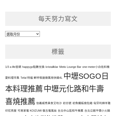
每天努力寫文
每
天
努
標籤
力
寫
文
1/3 a life官網
happygo點數兌換
kristallklar
Metis Lounge Bar
one-meter小白佐料機
中壢SOGO日
愛料理市集
Tefal 特福 鮮呼吸速燉萬用快鍋4L
本料理推薦
中壢元化路和牛壽
喜燒推薦
信義威秀美食艾叻沙
初日號
初魚鐵板燒包廂
匈牙利綿羊豬
印尼燕屋
可易家電 KOIZUMI 復古電風扇
台北中山區和牛推薦
台北公館平價小火鍋