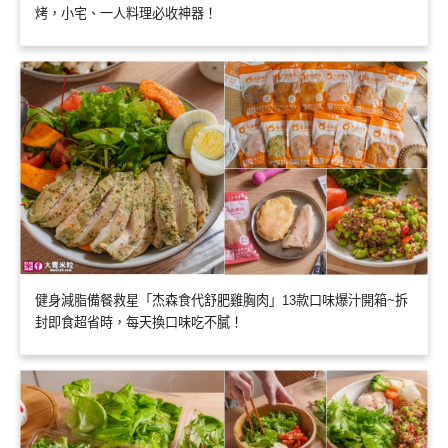
烤，小宅、一人料理必收神器！
健身減脂備餐救星「杰森食代舒肥雞胸肉」13款口味爆汁開箱~拆
封即食超省時，每天換口味吃不膩！