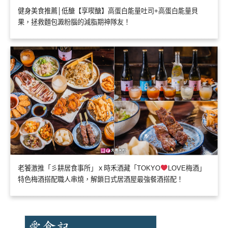
健身美食推薦│低醣【享喫醣】高蛋白能量吐司+高蛋白能量貝
果，拯救麵包澱粉腦的減脂期神隊友！
老饕激推「彡耕居食事所」ｘ時禾酒藏「TOKYO
LOVE梅酒」
特色梅酒搭配職人串燒，解鎖日式居酒屋最強餐酒搭配！