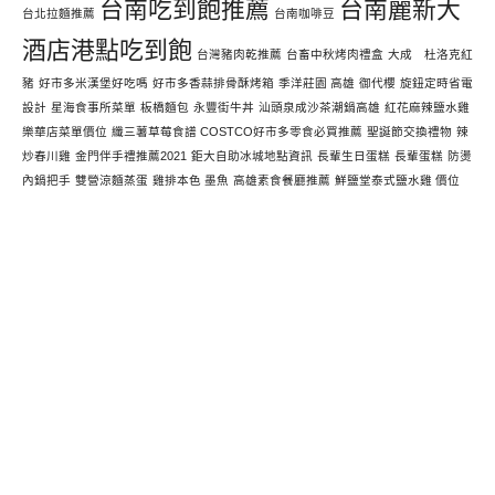
台南吃到飽推薦
台南麗新大
台北拉麵推薦
台南咖啡豆
酒店港點吃到飽
台灣豬肉乾推薦
台畜中秋烤肉禮盒
大成 杜洛克紅
豬
好市多米漢堡好吃嗎
好市多香蒜排骨酥烤箱
季洋莊園 高雄
御代櫻
旋鈕定時省電
設計
星海食事所菜單
板橋麵包
永豐街牛丼
汕頭泉成沙茶潮鍋高雄
紅花麻辣鹽水雞
樂華店菜單價位
纖三薯草莓食譜 COSTCO好市多零食必買推薦
聖誕節交換禮物
辣
炒春川雞
金門伴手禮推薦2021
鉅大自助冰城地點資訊
長輩生日蛋糕
長輩蛋糕
防燙
內鍋把手
雙營涼麵蒸蛋
雞排本色 墨魚
高雄素食餐廳推薦
鮮鹽堂泰式鹽水雞 價位