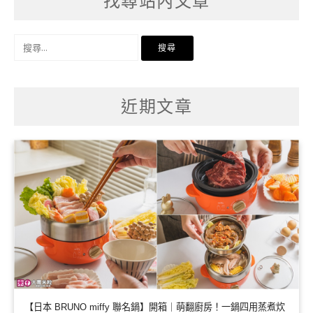
找尋站內文章
搜
尋
關
鍵
字:
近期文章
【日本 BRUNO miffy 聯名鍋】開箱｜萌翻廚房！一鍋四用蒸煮炊