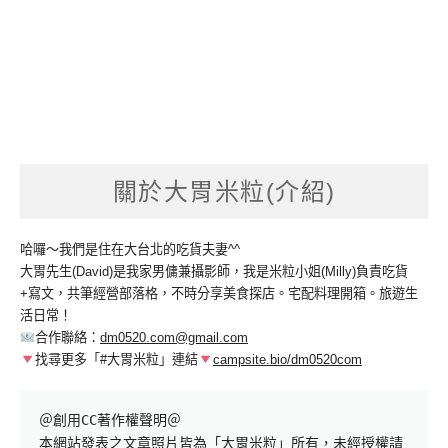
關於大胃米粒(介紹)
哈囉～我們是住在大台北的吃貨夫妻^^
大胃先生(David)是我家男傭兼攝影師，我是米粒小姐(Milly)負責吃貨
+寫文，共筆經營部落格，不時分享美食探店。宅配料理開箱。旅遊生
活日常！
合作聯絡：
dm0520.com@gmail.com
找尋更多「#大胃米粒」連結
campsite.bio/dm0520com
＠創用CC著作權聲明＠

本網站發表之文章照片皆為「大胃米粒」所有，未經授權請