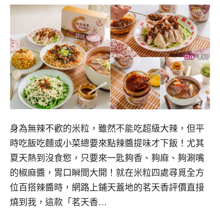
身為無辣不歡的米粒，雖然不能吃超級大辣，但平
時吃飯吃麵或小菜總要來點辣醬提味才下飯！尤其
夏天熱到沒食慾，只要來一匙夠香、夠麻、夠涮嘴
的椒麻醬，胃口瞬間大開！就在米粒四處尋覓全方
位百搭辣醬時，網路上鋪天蓋地的茗天香評價直接
燒到我，這款「茗天香…