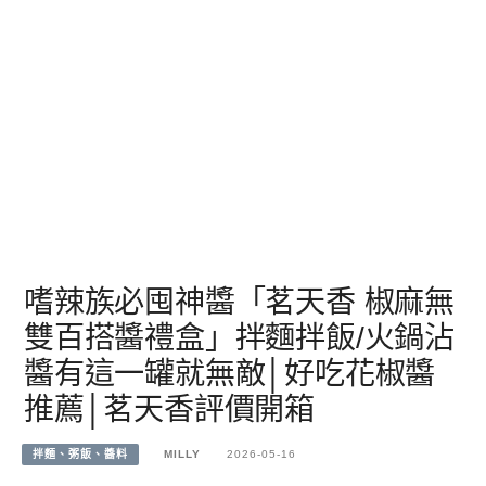
嗜辣族必囤神醬「茗天香 椒麻無
雙百搭醬禮盒」拌麵拌飯/火鍋沾
醬有這一罐就無敵│好吃花椒醬
推薦│茗天香評價開箱
拌麵、粥飯、醬料
MILLY
2026-05-16