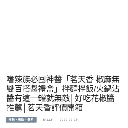
嗜辣族必囤神醬「茗天香 椒麻無
雙百搭醬禮盒」拌麵拌飯/火鍋沾
醬有這一罐就無敵│好吃花椒醬
推薦│茗天香評價開箱
拌麵、粥飯、醬料
MILLY
2026-05-16