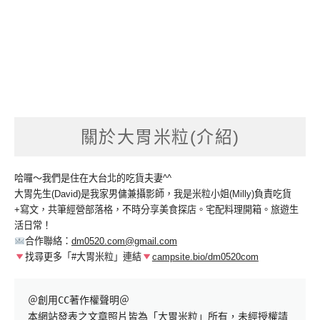
關於大胃米粒(介紹)
哈囉～我們是住在大台北的吃貨夫妻^^
大胃先生(David)是我家男傭兼攝影師，我是米粒小姐(Milly)負責吃貨
+寫文，共筆經營部落格，不時分享美食探店。宅配料理開箱。旅遊生
活日常！
合作聯絡：
dm0520.com@gmail.com
找尋更多「#大胃米粒」連結
campsite.bio/dm0520com
＠創用CC著作權聲明＠

本網站發表之文章照片皆為「大胃米粒」所有，未經授權請