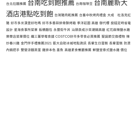
台南吃到飽推薦
台南麗新大
台北拉麵推薦
台南咖啡豆
酒店港點吃到飽
台灣豬肉乾推薦
台畜中秋烤肉禮盒
大成 杜洛克紅
豬
好市多米漢堡好吃嗎
好市多香蒜排骨酥烤箱
季洋莊園 高雄
御代櫻
旋鈕定時省電
設計
星海食事所菜單
板橋麵包
永豐街牛丼
汕頭泉成沙茶潮鍋高雄
紅花麻辣鹽水雞
樂華店菜單價位
纖三薯草莓食譜 COSTCO好市多零食必買推薦
聖誕節交換禮物
辣
炒春川雞
金門伴手禮推薦2021
鉅大自助冰城地點資訊
長輩生日蛋糕
長輩蛋糕
防燙
內鍋把手
雙營涼麵蒸蛋
雞排本色 墨魚
高雄素食餐廳推薦
鮮鹽堂泰式鹽水雞 價位