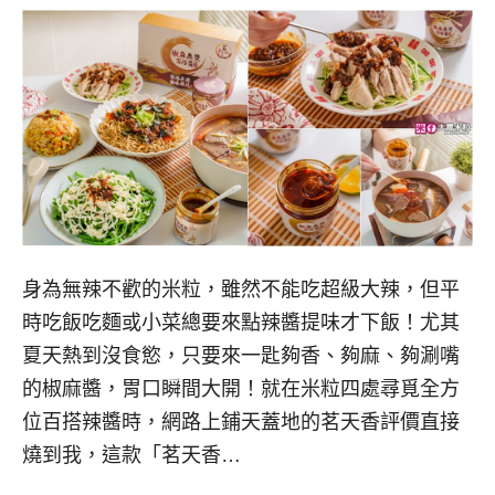
身為無辣不歡的米粒，雖然不能吃超級大辣，但平
時吃飯吃麵或小菜總要來點辣醬提味才下飯！尤其
夏天熱到沒食慾，只要來一匙夠香、夠麻、夠涮嘴
的椒麻醬，胃口瞬間大開！就在米粒四處尋覓全方
位百搭辣醬時，網路上鋪天蓋地的茗天香評價直接
燒到我，這款「茗天香…