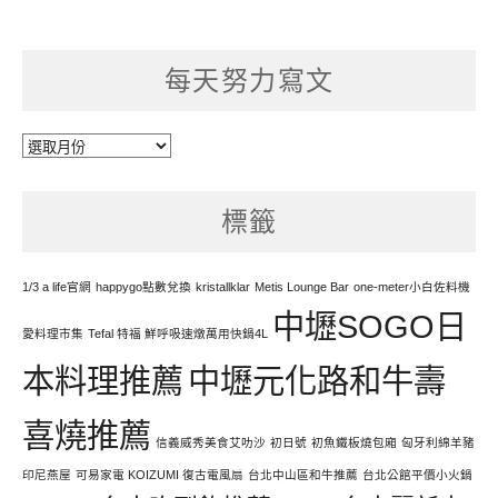
每天努力寫文
每
天
努
標籤
力
寫
文
1/3 a life官網
happygo點數兌換
kristallklar
Metis Lounge Bar
one-meter小白佐料機
中壢SOGO日
愛料理市集
Tefal 特福 鮮呼吸速燉萬用快鍋4L
本料理推薦
中壢元化路和牛壽
喜燒推薦
信義威秀美食艾叻沙
初日號
初魚鐵板燒包廂
匈牙利綿羊豬
印尼燕屋
可易家電 KOIZUMI 復古電風扇
台北中山區和牛推薦
台北公館平價小火鍋