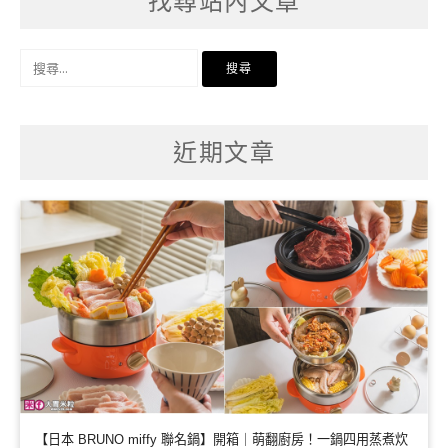
找尋站內文章
搜
尋
關
鍵
字:
近期文章
【日本 BRUNO miffy 聯名鍋】開箱｜萌翻廚房！一鍋四用蒸煮炊