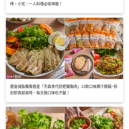
烤，小宅、一人料理必收神器！
健身減脂備餐救星「杰森食代舒肥雞胸肉」13款口味爆汁開箱~拆
封即食超省時，每天換口味吃不膩！