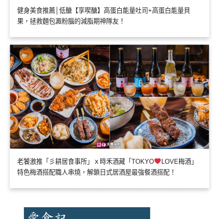
健身美食推薦│低醣【享喫醣】高蛋白能量吐司+高蛋白能量貝
果，拯救麵包澱粉腦的減脂期神隊友！
老饕激推「彡耕居食事所」ｘ時禾酒藏「TOKYO
LOVE梅酒」
特色梅酒搭配職人串燒，解鎖日式居酒屋最強餐酒搭配！