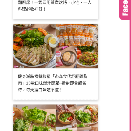
翻廚房！一鍋四用蒸煮炊烤，小宅、一人
料理必收神器！
健身減脂備餐救星「杰森食代舒肥雞胸
肉」13款口味爆汁開箱~拆封即食超省
時，每天換口味吃不膩！