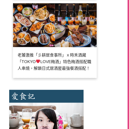
老饕激推「彡耕居食事所」ｘ時禾酒藏
「TOKYO
LOVE梅酒」特色梅酒搭配職
人串燒，解鎖日式居酒屋最強餐酒搭配！