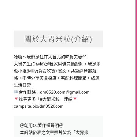
關於大胃米粒(介紹)
哈囉～我們是住在大台北的吃貨夫妻^^
大胃先生(David)是我家男傭兼攝影師，我是米
粒小姐(Milly)負責吃貨+寫文，共筆經營部落
格，不時分享美食探店。宅配料理開箱。旅遊
生活日常！
合作聯絡：
dm0520.com@gmail.com
找尋更多「#大胃米粒」連結
campsite.bio/dm0520com
＠創用CC著作權聲明＠

本網站發表之文章照片皆為「大胃米