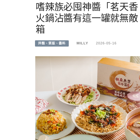
嗜辣族必囤神醬「茗天香
火鍋沾醬有這一罐就無敵
箱
MILLY
2026-05-16
拌麵、粥飯、醬料