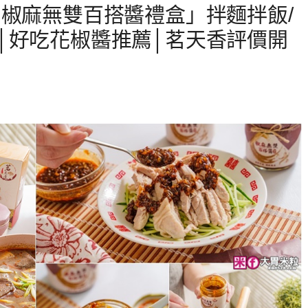
 椒麻無雙百搭醬禮盒」拌麵拌飯/
│好吃花椒醬推薦│茗天香評價開