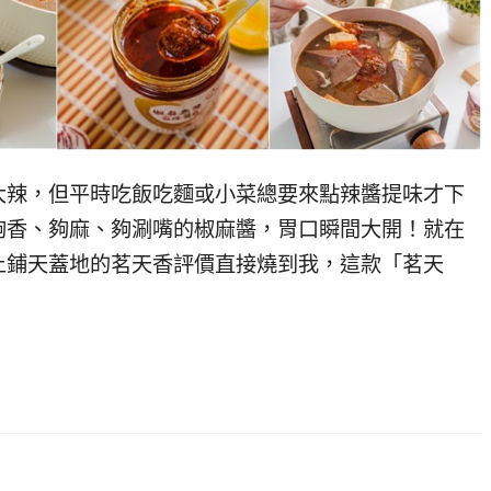
大辣，但平時吃飯吃麵或小菜總要來點辣醬提味才下
夠香、夠麻、夠涮嘴的椒麻醬，胃口瞬間大開！就在
上鋪天蓋地的茗天香評價直接燒到我，這款「茗天