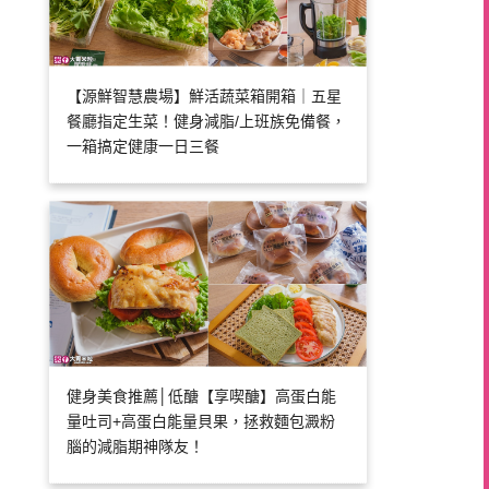
【源鮮智慧農場】鮮活蔬菜箱開箱｜五星
餐廳指定生菜！健身減脂/上班族免備餐，
一箱搞定健康一日三餐
健身美食推薦│低醣【享喫醣】高蛋白能
量吐司+高蛋白能量貝果，拯救麵包澱粉
腦的減脂期神隊友！