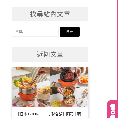
找尋站內文章
搜
尋
關
鍵
近期文章
字:
【日本 BRUNO miffy 聯名鍋】開箱｜萌