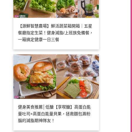
【源鮮智慧農場】鮮活蔬菜箱開箱｜五星
餐廳指定生菜！健身減脂/上班族免備餐，
一箱搞定健康一日三餐
健身美食推薦│低醣【享喫醣】高蛋白能
量吐司+高蛋白能量貝果，拯救麵包澱粉
腦的減脂期神隊友！