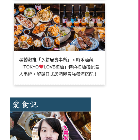
老饕激推「彡耕居食事所」ｘ時禾酒藏
「TOKYO
LOVE梅酒」特色梅酒搭配職
人串燒，解鎖日式居酒屋最強餐酒搭配！