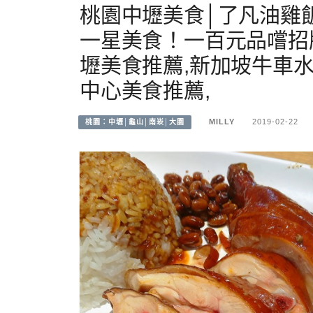
桃園中壢美食│了凡油雞
一星美食！一百元品嚐招
壢美食推薦,新加坡牛車
中心美食推薦,
MILLY
2019-02-22
桃園：中壢│龜山│南崁│大園