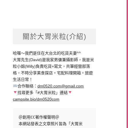
關於大胃米粒(介紹)
哈囉～我們是住在大台北的吃貨夫妻^^
大胃先生(David)是我家男傭兼攝影師，我是米
粒小姐(Milly)負責吃貨+寫文，共筆經營部落
格，不時分享美食探店。宅配料理開箱。旅遊
生活日常！
合作聯絡：
dm0520.com@gmail.com
找尋更多「#大胃米粒」連結
campsite.bio/dm0520com
＠創用CC著作權聲明＠

本網站發表之文章照片皆為「大胃米