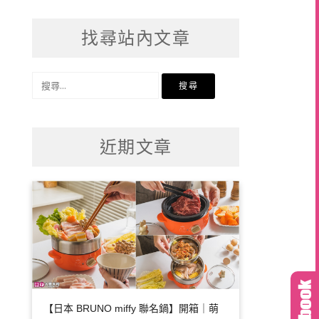
找尋站內文章
搜
尋
關
鍵
近期文章
字:
【日本 BRUNO miffy 聯名鍋】開箱｜萌