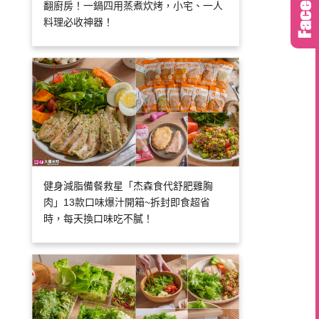
翻廚房！一鍋四用蒸煮炊烤，小宅、一人
料理必收神器！
健身減脂備餐救星「杰森食代舒肥雞胸
肉」13款口味爆汁開箱~拆封即食超省
時，每天換口味吃不膩！