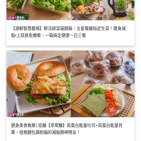
【源鮮智慧農場】鮮活蔬菜箱開箱｜五星餐廳指定生菜！健身減
脂/上班族免備餐，一箱搞定健康一日三餐
健身美食推薦│低醣【享喫醣】高蛋白能量吐司+高蛋白能量貝
果，拯救麵包澱粉腦的減脂期神隊友！