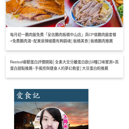
每月初一鵝肉飯免費「呈信鵝肉板橋中山店」高CP值鵝肉飯套餐
+免費鵝肉湯~配東泉辣椒醬有夠銷魂│板橋美食│板橋鵝肉推薦
Restsol睿獸蛋白評價開箱│全素大豆分離蛋白飲(10種口味實測+高
蛋白甜點推薦~手搖控與健身人的夢幻救星│大豆蛋白粉推薦