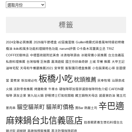
每
天
努
標籤
力
寫
文
2024全聯必買推薦
2026端午節禮盒
d2惡魔蛋糕
Guillen噴霧式蒜香風味特級初榨橄
欖油
ikiiki和風多功能料理鍋特色功能
narumi評價
O卡桑木耳露黃立丞
TRIZ
COFFEE樹林店
中壢藝術館附近美食
冰滴咖啡源由
冰箱常備小菜推薦
台北信義區
私廚料理推薦
台灣咖喱 巨無霸
嘉鴻遊艇
國王你好曲奇餅
土城 早餐 推薦
大甲王記
滷味宅配
天母和牛餐廳推薦2021
安宰賢
客製彌月禮盒推薦
小包裝果乾心得
彭園便
板橋小吃
枕頭推薦
當
愛煮家
新加坡必吃
民奉牧場
汕頭泉成
火鍋
派對零食推薦
烤雞軟骨
牛車水
硬咖啡耶加雪菲濾掛咖啡特色介紹 CAFEIN硬
咖啡 源友企業
第九站火鍋
舒眠博士打氣枕開箱
藏王鍋物天母店
諾曼第奶油
豬五花
辛巴適
貓空貓茶町
貓茶町價格
蔥肉串
賈Bar 熱壓土司
麻辣鍋台北信義區店
鈺善閣素養生懷石料理台北
饒河街 胡椒餅
高雄咖哩飯推薦
黑沃防彈咖啡超商