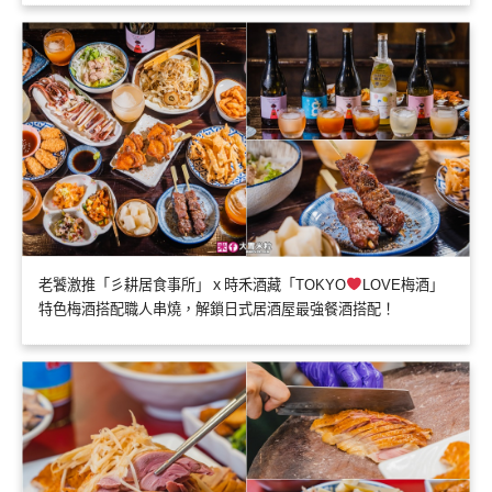
老饕激推「彡耕居食事所」ｘ時禾酒藏「TOKYO
LOVE梅酒」
特色梅酒搭配職人串燒，解鎖日式居酒屋最強餐酒搭配！