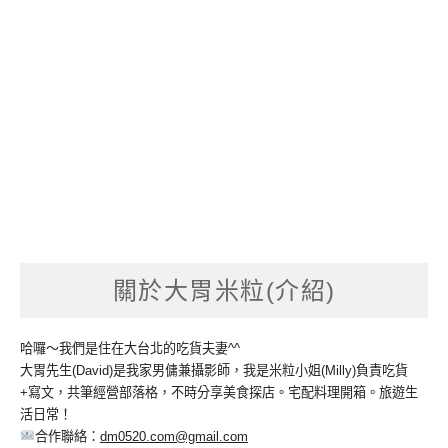
關於大胃米粒(介紹)
哈囉～我們是住在大台北的吃貨夫妻^^
大胃先生(David)是我家男傭兼攝影師，我是米粒小姐(Milly)負責吃貨
+寫文，共筆經營部落格，不時分享美食探店。宅配料理開箱。旅遊生
活日常！
合作聯絡：
dm0520.com@gmail.com