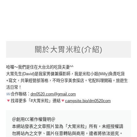
關於大胃米粒(介紹)
哈囉～我們是住在大台北的吃貨夫妻^^
大胃先生(David)是我家男傭兼攝影師，我是米粒小姐(Milly)負責吃貨
+寫文，共筆經營部落格，不時分享美食探店。宅配料理開箱。旅遊生
活日常！
合作聯絡：
dm0520.com@gmail.com
找尋更多「#大胃米粒」連結
campsite.bio/dm0520com
＠創用CC著作權聲明＠

本網站發表之文章照片皆為「大胃米粒」所有，未經授權請
勿將站內之文字、圖片任意轉貼與商用，違者將依法追究。