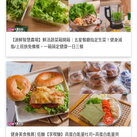
【源鮮智慧農場】鮮活蔬菜箱開箱｜五星餐廳指定生菜！健身減
脂/上班族免備餐，一箱搞定健康一日三餐
健身美食推薦│低醣【享喫醣】高蛋白能量吐司+高蛋白能量貝