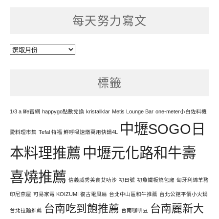
每天努力寫文
每
天
努
標籤
力
寫
文
1/3 a life官網
happygo點數兌換
kristallklar
Metis Lounge Bar
one-meter小白佐料機
中壢SOGO日
愛料理市集
Tefal 特福 鮮呼吸速燉萬用快鍋4L
本料理推薦
中壢元化路和牛壽
喜燒推薦
信義威秀美食艾叻沙
初日號
初魚鐵板燒包廂
匈牙利綿羊豬
印尼燕屋
可易家電 KOIZUMI 復古電風扇
台北中山區和牛推薦
台北公館平價小火鍋
台南吃到飽推薦
台南麗新大
台北拉麵推薦
台南咖啡豆