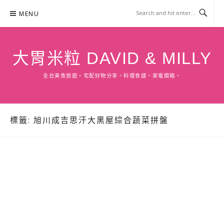
Skip
MENU
to
content
大胃米粒 DAVID & MILLY
全台美食旅遊。宅配好物分享。料理食譜。家電開箱。
標籤:
旭川成吉思汗大黑屋綜合蔬菜拼盤