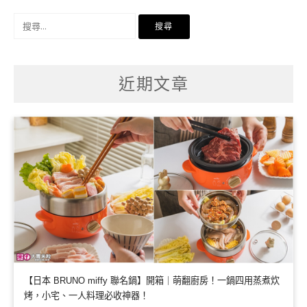
搜
尋
關
鍵
字:
近期文章
【日本 BRUNO miffy 聯名鍋】開箱｜萌翻廚房！一鍋四用蒸煮炊
烤，小宅、一人料理必收神器！