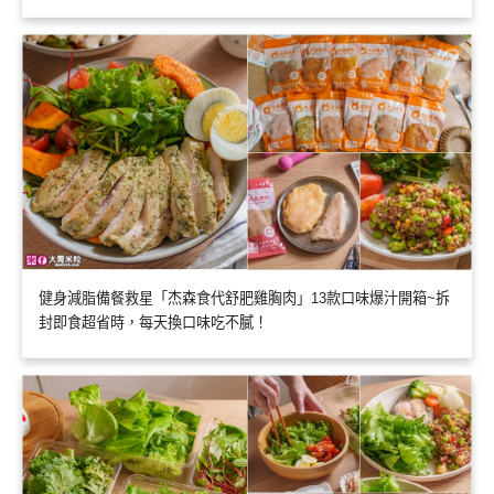
健身減脂備餐救星「杰森食代舒肥雞胸肉」13款口味爆汁開箱~拆
封即食超省時，每天換口味吃不膩！