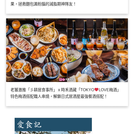
果，拯救麵包澱粉腦的減脂期神隊友！
老饕激推「彡耕居食事所」ｘ時禾酒藏「TOKYO
LOVE梅酒」
特色梅酒搭配職人串燒，解鎖日式居酒屋最強餐酒搭配！