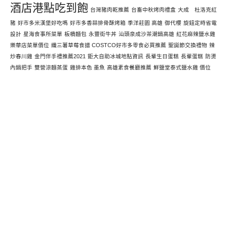
酒店港點吃到飽
台灣豬肉乾推薦
台畜中秋烤肉禮盒
大成 杜洛克紅
豬
好市多米漢堡好吃嗎
好市多香蒜排骨酥烤箱
季洋莊園 高雄
御代櫻
旋鈕定時省電
設計
星海食事所菜單
板橋麵包
永豐街牛丼
汕頭泉成沙茶潮鍋高雄
紅花麻辣鹽水雞
樂華店菜單價位
纖三薯草莓食譜 COSTCO好市多零食必買推薦
聖誕節交換禮物
辣
炒春川雞
金門伴手禮推薦2021
鉅大自助冰城地點資訊
長輩生日蛋糕
長輩蛋糕
防燙
內鍋把手
雙營涼麵蒸蛋
雞排本色 墨魚
高雄素食餐廳推薦
鮮鹽堂泰式鹽水雞 價位