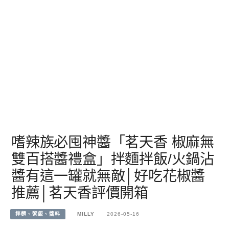
嗜辣族必囤神醬「茗天香 椒麻無
雙百搭醬禮盒」拌麵拌飯/火鍋沾
醬有這一罐就無敵│好吃花椒醬
推薦│茗天香評價開箱
拌麵、粥飯、醬料
MILLY
2026-05-16