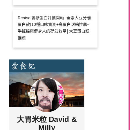
Restsol睿獸蛋白評價開箱│全素大豆分離
蛋白飲(10種口味實測+高蛋白甜點推薦~
手搖控與健身人的夢幻救星│大豆蛋白粉
推薦