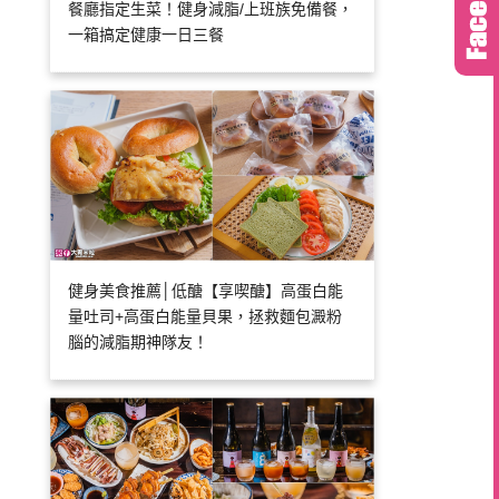
餐廳指定生菜！健身減脂/上班族免備餐，
一箱搞定健康一日三餐
健身美食推薦│低醣【享喫醣】高蛋白能
量吐司+高蛋白能量貝果，拯救麵包澱粉
腦的減脂期神隊友！