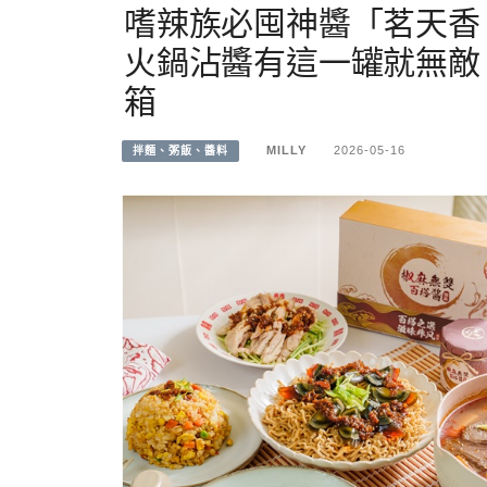
嗜辣族必囤神醬「茗天香
火鍋沾醬有這一罐就無敵
箱
MILLY
2026-05-16
拌麵、粥飯、醬料