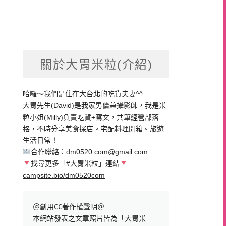
關於大胃米粒(介紹)
哈囉～我們是住在大台北的吃貨夫妻^^
大胃先生(David)是我家男傭兼攝影師，我是米
粒小姐(Milly)負責吃貨+寫文，共筆經營部落
格，不時分享美食探店。宅配料理開箱。旅遊
生活日常！
合作聯絡：
dm0520.com@gmail.com
找尋更多「#大胃米粒」連結
campsite.bio/dm0520com
＠創用CC著作權聲明＠

本網站發表之文章照片皆為「大胃米