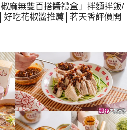
 椒麻無雙百搭醬禮盒」拌麵拌飯/
│好吃花椒醬推薦│茗天香評價開