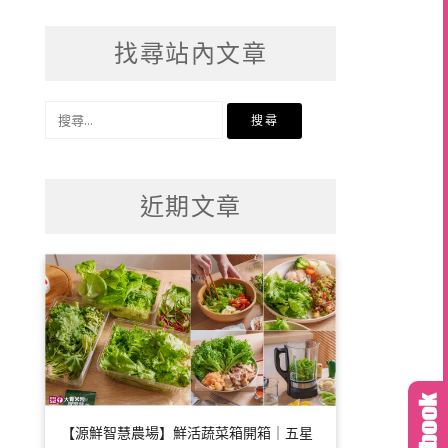
找尋站內文章
搜
尋
關
鍵
近期文章
字:
【源鮮智慧農場】鮮活蔬菜箱開箱｜五星