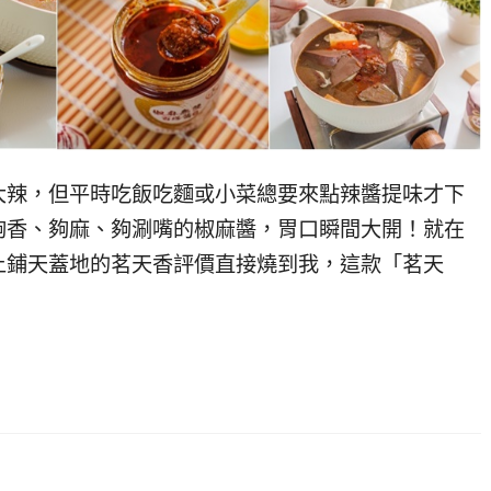
大辣，但平時吃飯吃麵或小菜總要來點辣醬提味才下
夠香、夠麻、夠涮嘴的椒麻醬，胃口瞬間大開！就在
上鋪天蓋地的茗天香評價直接燒到我，這款「茗天