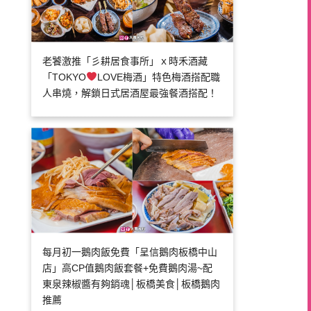
老饕激推「彡耕居食事所」ｘ時禾酒藏
「TOKYO
LOVE梅酒」特色梅酒搭配職
人串燒，解鎖日式居酒屋最強餐酒搭配！
每月初一鵝肉飯免費「呈信鵝肉板橋中山
店」高CP值鵝肉飯套餐+免費鵝肉湯~配
東泉辣椒醬有夠銷魂│板橋美食│板橋鵝肉
推薦