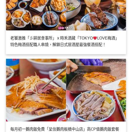
老饕激推「彡耕居食事所」ｘ時禾酒藏「TOKYO
LOVE梅酒」
特色梅酒搭配職人串燒，解鎖日式居酒屋最強餐酒搭配！
每月初一鵝肉飯免費「呈信鵝肉板橋中山店」高CP值鵝肉飯套餐