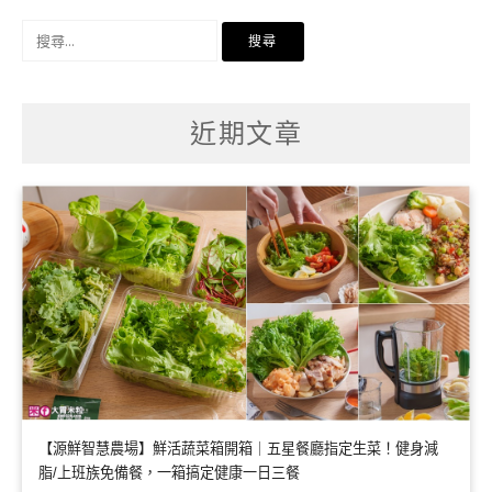
搜
尋
關
鍵
字:
近期文章
【源鮮智慧農場】鮮活蔬菜箱開箱｜五星餐廳指定生菜！健身減
脂/上班族免備餐，一箱搞定健康一日三餐