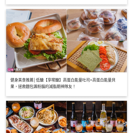
健身美食推薦│低醣【享喫醣】高蛋白能量吐司+高蛋白能量貝
果，拯救麵包澱粉腦的減脂期神隊友！