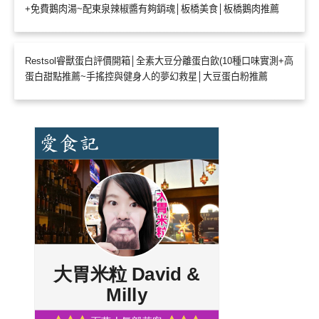
+免費鵝肉湯~配東泉辣椒醬有夠銷魂│板橋美食│板橋鵝肉推薦
Restsol睿獸蛋白評價開箱│全素大豆分離蛋白飲(10種口味實測+高
蛋白甜點推薦~手搖控與健身人的夢幻救星│大豆蛋白粉推薦