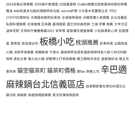
2024全聯必買推薦
2026端午節禮盒
d2惡魔蛋糕
Guillen噴霧式蒜香風味特級初榨橄
欖油
ikiiki和風多功能料理鍋特色功能
narumi評價
O卡桑木耳露黃立丞
TRIZ
COFFEE樹林店
中壢藝術館附近美食
冰滴咖啡源由
冰箱常備小菜推薦
台北信義區
私廚料理推薦
台灣咖喱 巨無霸
嘉鴻遊艇
國王你好曲奇餅
土城 早餐 推薦
大甲王記
滷味宅配
天母和牛餐廳推薦2021
安宰賢
客製彌月禮盒推薦
小包裝果乾心得
彭園便
板橋小吃
枕頭推薦
當
愛煮家
新加坡必吃
民奉牧場
汕頭泉成
火鍋
派對零食推薦
烤雞軟骨
牛車水
硬咖啡耶加雪菲濾掛咖啡特色介紹 CAFEIN硬
咖啡 源友企業
第九站火鍋
舒眠博士打氣枕開箱
藏王鍋物天母店
諾曼第奶油
豬五花
辛巴適
貓空貓茶町
貓茶町價格
蔥肉串
賈Bar 熱壓土司
麻辣鍋台北信義區店
鈺善閣素養生懷石料理台北
饒河街 胡椒餅
高雄咖哩飯推薦
黑沃防彈咖啡超商