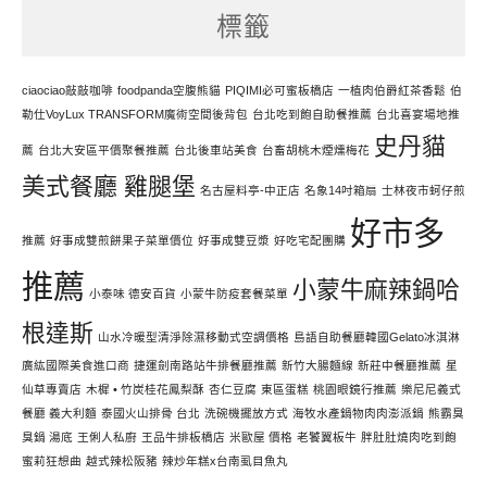
標籤
力
寫
文
ciaociao敲敲咖啡
foodpanda空腹熊貓
PIQIMI必可蜜板橋店
一植肉伯爵紅茶香鬆
伯
勒仕VoyLux TRANSFORM魔術空間後背包
台北吃到飽自助餐推薦
台北喜宴場地推
史丹貓
薦
台北大安區平價聚餐推薦
台北後車站美食
台畜胡桃木煙燻梅花
美式餐廳 雞腿堡
名古屋料亭-中正店
名象14吋箱扇
士林夜市蚵仔煎
好市多
推薦
好事成雙煎餅果子菜單價位
好事成雙豆漿
好吃宅配團購
推薦
小蒙牛麻辣鍋哈
小泰味 德安百貨
小蒙牛防疫套餐菜單
根達斯
山水冷暖型清淨除濕移動式空調價格
島語自助餐廳韓國Gelato冰淇淋
廣紘國際美食進口商
捷運劍南路站牛排餐廳推薦
新竹大腸麵線
新莊中餐廳推薦
星
仙草專賣店
木樨 • 竹炭桂花鳳梨酥
杏仁豆腐
東區蛋糕
桃園眼鏡行推薦
樂尼尼義式
餐廳 義大利麵
泰國火山排骨 台北
洗碗機擺放方式
海牧水產鍋物肉肉澎派鍋
熊霸臭
臭鍋 湯底
王俐人私廚
王品牛排板橋店
米歐屋 價格
老饕翼板牛
胖肚肚燒肉吃到飽
蜜莉狂想曲
越式辣松阪豬
辣炒年糕x台南虱目魚丸