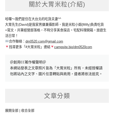
關於大胃米粒(介紹)
哈囉～我們是住在大台北的吃貨夫妻^^
大胃先生(David)是我家男傭兼攝影師，我是米粒小姐(Milly)負責吃貨
+寫文，共筆經營部落格，不時分享美食探店。宅配料理開箱。旅遊生
活日常！
合作聯絡：
dm0520.com@gmail.com
找尋更多「#大胃米粒」連結
campsite.bio/dm0520com
＠創用CC著作權聲明＠

本網站發表之文章照片皆為「大胃米粒」所有，未經授權請
勿將站內之文字、圖片任意轉貼與商用，違者將依法追究。
文章分類
展開全部
|
收合全部