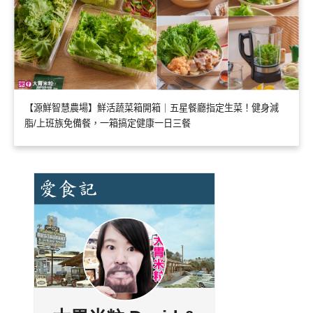
【源鮮智慧農場】鮮活蔬菜箱開箱｜五星餐廳指定生菜！健身減
脂/上班族免備餐，一箱搞定健康一日三餐