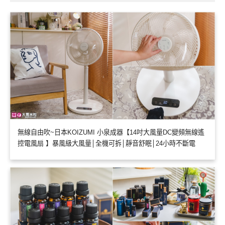
無線自由吹~日本KOIZUMI 小泉成器【14吋大風量DC變頻無線遙
控電風扇 】暴風級大風量│全機可拆│靜音舒眠│24小時不斷電