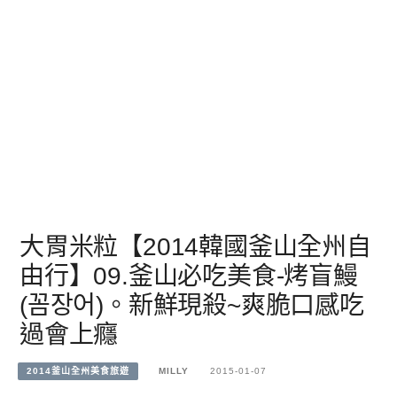
大胃米粒【2014韓國釜山全州自
由行】09.釜山必吃美食-烤盲鰻
(꼼장어)。新鮮現殺~爽脆口感吃
過會上癮
2014釜山全州美食旅遊
MILLY
2015-01-07