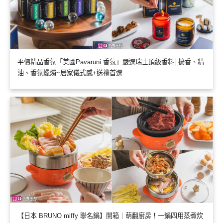
平價精品香氛「美國Pavaruni 香氛」嚴選瑞士頂級香料│擴香、精
油、香氛蠟燭~居家儀式感+送禮首選
【日本 BRUNO miffy 聯名鍋】開箱｜萌翻廚房！一鍋四用蒸煮炊