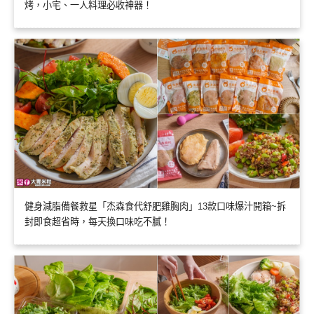
烤，小宅、一人料理必收神器！
健身減脂備餐救星「杰森食代舒肥雞胸肉」13款口味爆汁開箱~拆
封即食超省時，每天換口味吃不膩！