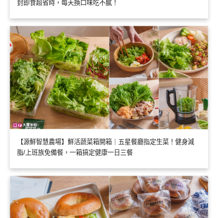
封即食超省時，每天換口味吃不膩！
【源鮮智慧農場】鮮活蔬菜箱開箱｜五星餐廳指定生菜！健身減
脂/上班族免備餐，一箱搞定健康一日三餐