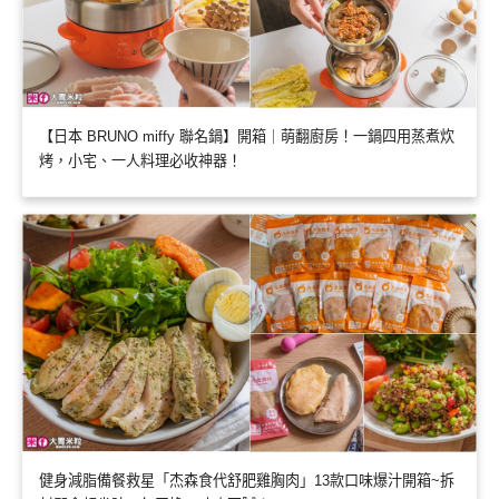
【日本 BRUNO miffy 聯名鍋】開箱｜萌翻廚房！一鍋四用蒸煮炊
烤，小宅、一人料理必收神器！
健身減脂備餐救星「杰森食代舒肥雞胸肉」13款口味爆汁開箱~拆