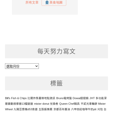
每天努力寫文
每
天
努
標籤
力
寫
文
Bill's Fish & Chips 比爾炸魚薯條地點資訊
Bruno電烤盤 Dowai摺摺鍋
JHT 多功能深
層震動按摩器13檔變速
mister donut 兌換卷
Queen Chef鍋具
不貳光車輪餅 Mister
Wheel
九陽豆漿機d53食譜
五穀飯推薦
京都百年醬油
六甲田莊咖啡牛奶ptt
刈包 台