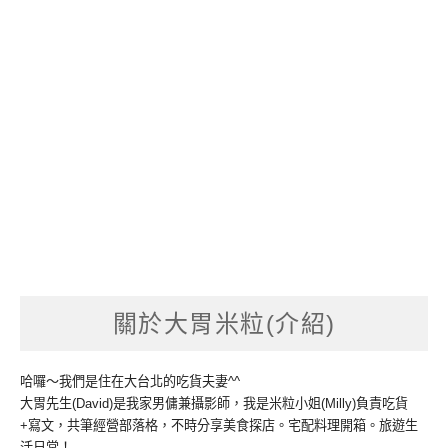
關於大胃米粒(介紹)
哈囉～我們是住在大台北的吃貨夫妻^^
大胃先生(David)是我家男傭兼攝影師，我是米粒小姐(Milly)負責吃貨
+寫文，共筆經營部落格，不時分享美食探店。宅配料理開箱。旅遊生
活日常！