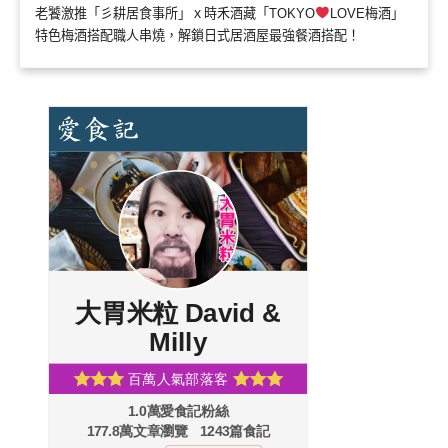
老饕激推「彡耕居食事所」ｘ時禾酒藏「TOKYO
LOVE梅酒」
特色梅酒搭配職人串燒，解鎖日式居酒屋最強餐酒搭配！