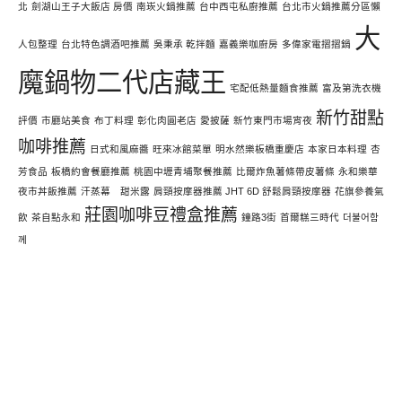
北
劍湖山王子大飯店 房價
南崁火鍋推薦
台中西屯私廚推薦
台北市火鍋推薦分區懶
大
人包整理
台北特色調酒吧推薦
吳秉承 乾拌麵
嘉義樂咖廚房
多偉家電摺摺鍋
魔鍋物二代店藏王
宅配低熱量麵食推薦
富及第洗衣機
新竹甜點
評價
市廳站美食
布丁料理
彰化肉圓老店
愛披薩
新竹東門市場宵夜
咖啡推薦
日式和風麻醬
旺來冰館菜單
明水然樂板橋重慶店
本家日本料理
杏
芳食品
板橋約會餐廳推薦
桃園中壢青埔聚餐推薦
比爾炸魚薯條帶皮薯條
永和樂華
夜市丼飯推薦
汗蒸幕 甜米露
肩頸按摩器推薦 JHT 6D 舒鬆肩頸按摩器
花旗參養氣
莊園咖啡豆禮盒推薦
飲
茶自點永和
鐘路3街
首爾糕三時代
더불어함
께