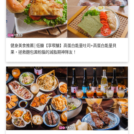
健身美食推薦│低醣【享喫醣】高蛋白能量吐司+高蛋白能量貝
果，拯救麵包澱粉腦的減脂期神隊友！