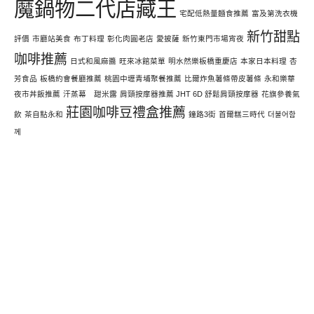
魔鍋物二代店藏王
宅配低熱量麵食推薦
富及第洗衣機
新竹甜點
評價
市廳站美食
布丁料理
彰化肉圓老店
愛披薩
新竹東門市場宵夜
咖啡推薦
日式和風麻醬
旺來冰館菜單
明水然樂板橋重慶店
本家日本料理
杏
芳食品
板橋約會餐廳推薦
桃園中壢青埔聚餐推薦
比爾炸魚薯條帶皮薯條
永和樂華
夜市丼飯推薦
汗蒸幕 甜米露
肩頸按摩器推薦 JHT 6D 舒鬆肩頸按摩器
花旗參養氣
莊園咖啡豆禮盒推薦
飲
茶自點永和
鐘路3街
首爾糕三時代
더불어함
께