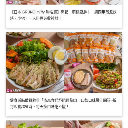
【日本 BRUNO miffy 聯名鍋】開箱｜萌翻廚房！一鍋四用蒸煮炊
烤，小宅、一人料理必收神器！
健身減脂備餐救星「杰森食代舒肥雞胸肉」13款口味爆汁開箱~拆
封即食超省時，每天換口味吃不膩！