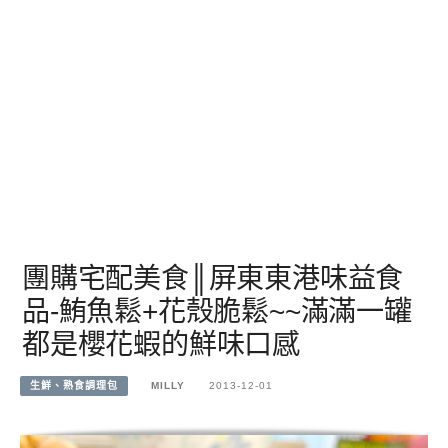
團購宅配美食║屏東東港味益食
品-鮪魚鬆+花殼脆鬆~~滿滿一罐
都是櫻花蝦的鮮味口感
生鮮、熟食調理包
MILLY
2013-12-01