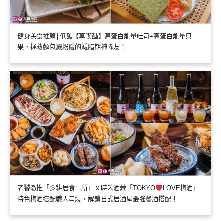
健身美食推薦│低醣【享喫醣】高蛋白能量吐司+高蛋白能量貝
果，拯救麵包澱粉腦的減脂期神隊友！
老饕激推「彡耕居食事所」ｘ時禾酒藏「TOKYO
LOVE梅酒」
特色梅酒搭配職人串燒，解鎖日式居酒屋最強餐酒搭配！