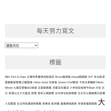
每天努力寫文
每
天
努
標籤
力
寫
文
Bill's Fish & Chips 比爾炸魚薯條地點資訊
Bruno電烤盤 Dowai摺摺鍋
JHT 多功能深
層震動按摩器13檔變速
mister donut 兌換卷
Queen Chef鍋具
不貳光車輪餅 Mister
Wheel
九陽豆漿機d53食譜
五穀飯推薦
京都百年醬油
六甲田莊咖啡牛奶ptt
刈包 台
北
劍湖山王子大飯店 房價
南崁火鍋推薦
台中西屯私廚推薦
台北市火鍋推薦分區懶
大
人包整理
台北特色調酒吧推薦
吳秉承 乾拌麵
嘉義樂咖廚房
多偉家電摺摺鍋