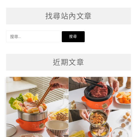
找尋站內文章
搜
尋
關
鍵
字:
近期文章