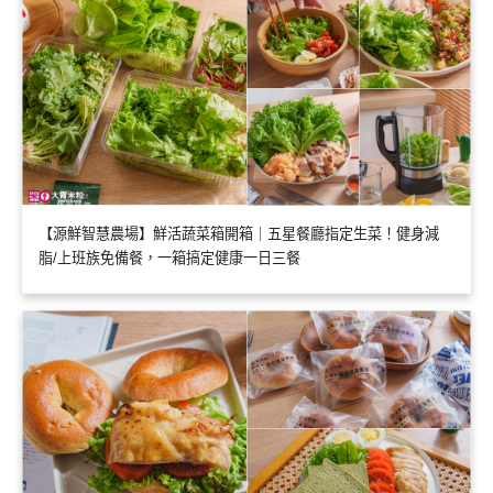
【源鮮智慧農場】鮮活蔬菜箱開箱｜五星餐廳指定生菜！健身減
脂/上班族免備餐，一箱搞定健康一日三餐