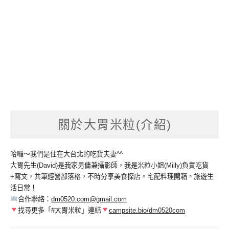
關於大胃米粒(介紹)
哈囉～我們是住在大台北的吃貨夫妻^^
大胃先生(David)是我家男傭兼攝影師，我是米粒小姐(Milly)負責吃貨
+寫文，共筆經營部落格，不時分享美食探店。宅配料理開箱。旅遊生
活日常！
合作聯絡：
dm0520.com@gmail.com
找尋更多「#大胃米粒」連結
campsite.bio/dm0520com