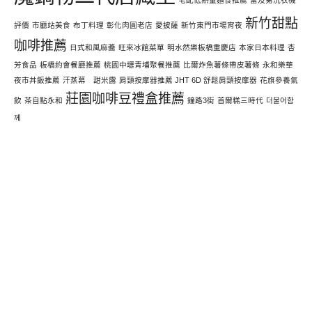
宅配低熱量麵食推薦
富及第洗衣機
新竹甜點
評價
市廳站美食
布丁料理
彰化肉圓老店
愛披薩
新竹東門市場宵夜
咖啡推薦
日式和風麻醬
旺來冰館菜單
明水然樂板橋重慶店
本家日本料理
杏
芳食品
板橋約會餐廳推薦
桃園中壢青埔聚餐推薦
比爾炸魚薯條帶皮薯條
永和樂華
夜市丼飯推薦
汗蒸幕 甜米露
肩頸按摩器推薦 JHT 6D 舒鬆肩頸按摩器
花旗參養氣
莊園咖啡豆禮盒推薦
飲
茶自點永和
鐘路3街
首爾糕三時代
더불어함
께