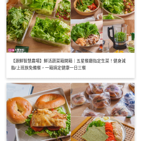
【源鮮智慧農場】鮮活蔬菜箱開箱｜五星餐廳指定生菜！健身減
脂/上班族免備餐，一箱搞定健康一日三餐