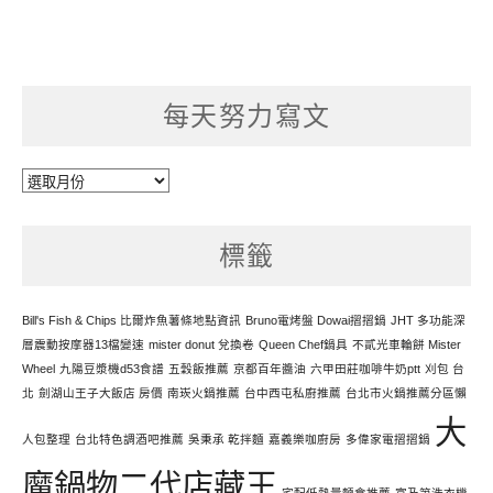
每天努力寫文
每
天
努
標籤
力
寫
文
Bill's Fish & Chips 比爾炸魚薯條地點資訊
Bruno電烤盤 Dowai摺摺鍋
JHT 多功能深
層震動按摩器13檔變速
mister donut 兌換卷
Queen Chef鍋具
不貳光車輪餅 Mister
Wheel
九陽豆漿機d53食譜
五穀飯推薦
京都百年醬油
六甲田莊咖啡牛奶ptt
刈包 台
北
劍湖山王子大飯店 房價
南崁火鍋推薦
台中西屯私廚推薦
台北市火鍋推薦分區懶
大
人包整理
台北特色調酒吧推薦
吳秉承 乾拌麵
嘉義樂咖廚房
多偉家電摺摺鍋
魔鍋物二代店藏王