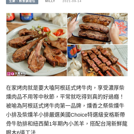
生鮮、熟食調理包
MILLY
2021-09-14
在家烤肉就是要大嗑阿根廷式烤牛肉，享受濃厚柴
燻肉品不用等中秋節，平常就吃得到真的好過癮！
被喻為阿根廷式烤牛肉第一品牌，燻香之祭柴燻牛
小排及柴燻羊小排嚴選美國Choice特選級安格斯帶
骨牛肋排和紐西蘭1年期內小羔羊，搭配台灣新鮮龍
眼木6道工法…