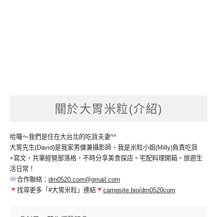
關於大胃米粒(介紹)
哈囉～我們是住在大台北的吃貨夫妻^^
大胃先生(David)是我家男傭兼攝影師，我是米粒小姐(Milly)負責吃貨
+寫文，共筆經營部落格，不時分享美食探店。宅配料理開箱。旅遊生
活日常！
合作聯絡：
dm0520.com@gmail.com
找尋更多「#大胃米粒」連結
campsite.bio/dm0520com