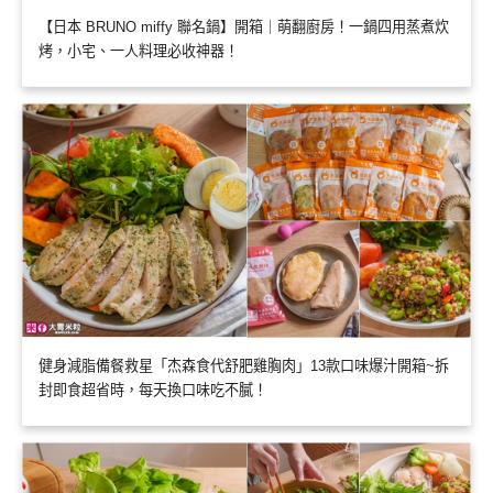
【日本 BRUNO miffy 聯名鍋】開箱｜萌翻廚房！一鍋四用蒸煮炊
烤，小宅、一人料理必收神器！
健身減脂備餐救星「杰森食代舒肥雞胸肉」13款口味爆汁開箱~拆
封即食超省時，每天換口味吃不膩！