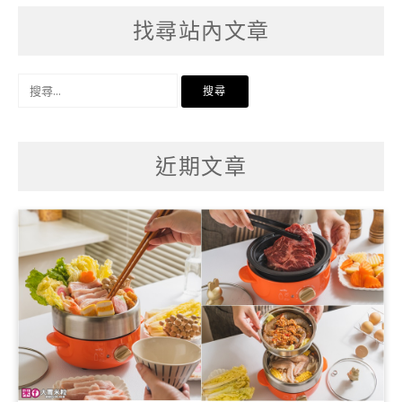
找尋站內文章
搜
尋
關
鍵
字:
近期文章