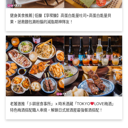
健身美食推薦│低醣【享喫醣】高蛋白能量吐司+高蛋白能量貝
果，拯救麵包澱粉腦的減脂期神隊友！
老饕激推「彡耕居食事所」ｘ時禾酒藏「TOKYO
LOVE梅酒」
特色梅酒搭配職人串燒，解鎖日式居酒屋最強餐酒搭配！