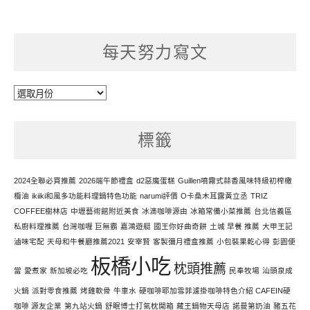
每天努力寫文
每
天
努
標籤
力
寫
文
2024全聯必買推薦
2026端午節禮盒
d2惡魔蛋糕
Guillen噴霧式蒜香風味特級初榨橄
欖油
ikiiki和風多功能料理鍋特色功能
narumi評價
O卡桑木耳露黃立丞
TRIZ
COFFEE樹林店
中壢藝術館附近美食
冰滴咖啡源由
冰箱常備小菜推薦
台北信義區
私廚料理推薦
台灣咖喱 巨無霸
嘉鴻遊艇
國王你好曲奇餅
土城 早餐 推薦
大甲王記
滷味宅配
天母和牛餐廳推薦2021
安宰賢
客製彌月禮盒推薦
小包裝果乾心得
彭園便
板橋小吃
枕頭推薦
當
愛煮家
新加坡必吃
民奉牧場
汕頭泉成
火鍋
派對零食推薦
烤雞軟骨
牛車水
硬咖啡耶加雪菲濾掛咖啡特色介紹 CAFEIN硬
咖啡 源友企業
第九站火鍋
舒眠博士打氣枕開箱
藏王鍋物天母店
諾曼第奶油
豬五花