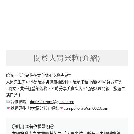
關於大胃米粒(介紹)
哈囉～我們是住在大台北的吃貨夫妻^^
大胃先生(David)是我家男傭兼攝影師，我是米粒小姐(Milly)負責吃貨
+寫文，共筆經營部落格，不時分享美食探店。宅配料理開箱。旅遊生
活日常！
合作聯絡：
dm0520.com@gmail.com
找尋更多「#大胃米粒」連結
campsite.bio/dm0520com
＠創用CC著作權聲明＠

本網站發表之文章照片皆為「大胃米粒」所有，未經授權請