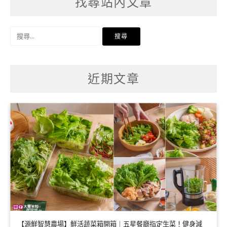
找尋站內文章
搜
尋
關
鍵
字:
近期文章
【源鮮智慧農場】鮮活蔬菜箱開箱｜五星餐廳指定生菜！健身減