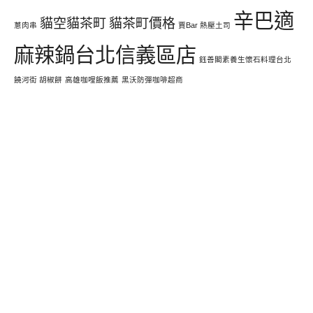
辛巴適
貓空貓茶町
貓茶町價格
蔥肉串
賈Bar 熱壓土司
麻辣鍋台北信義區店
鈺善閣素養生懷石料理台北
饒河街 胡椒餅
高雄咖哩飯推薦
黑沃防彈咖啡超商