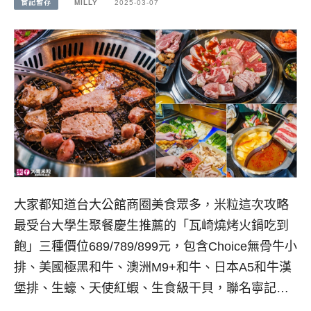
食記暫存
MILLY
2025-03-07
大家都知道台大公館商圈美食眾多，米粒這次攻略
最受台大學生聚餐慶生推薦的「瓦崎燒烤火鍋吃到
飽」三種價位689/789/899元，包含Choice無骨牛小
排、美國極黑和牛、澳洲M9+和牛、日本A5和牛漢
堡排、生蠔、天使紅蝦、生食級干貝，聯名寧記…