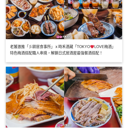
老饕激推「彡耕居食事所」ｘ時禾酒藏「TOKYO
LOVE梅酒」
特色梅酒搭配職人串燒，解鎖日式居酒屋最強餐酒搭配！