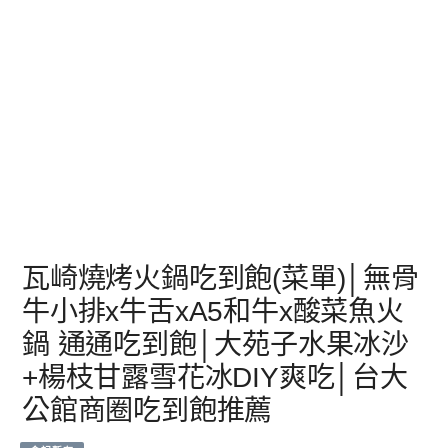
瓦崎燒烤火鍋吃到飽(菜單)│無骨
牛小排x牛舌xA5和牛x酸菜魚火
鍋 通通吃到飽│大苑子水果冰沙
+楊枝甘露雪花冰DIY爽吃│台大
公館商圈吃到飽推薦