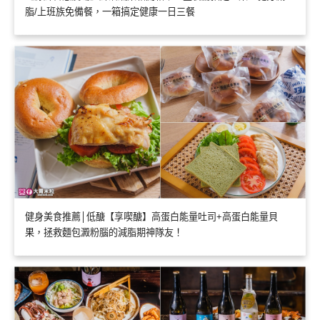
脂/上班族免備餐，一箱搞定健康一日三餐
健身美食推薦│低醣【享喫醣】高蛋白能量吐司+高蛋白能量貝
果，拯救麵包澱粉腦的減脂期神隊友！