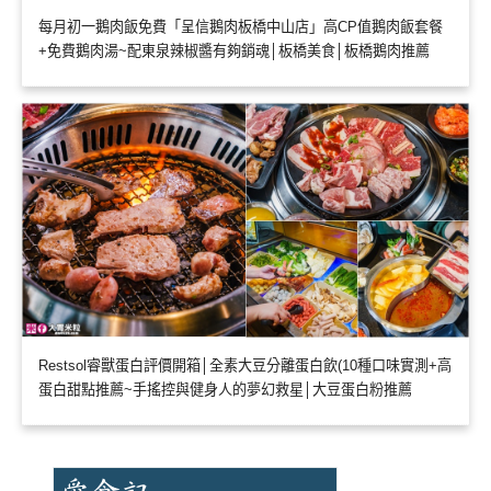
每月初一鵝肉飯免費「呈信鵝肉板橋中山店」高CP值鵝肉飯套餐
+免費鵝肉湯~配東泉辣椒醬有夠銷魂│板橋美食│板橋鵝肉推薦
Restsol睿獸蛋白評價開箱│全素大豆分離蛋白飲(10種口味實測+高
蛋白甜點推薦~手搖控與健身人的夢幻救星│大豆蛋白粉推薦