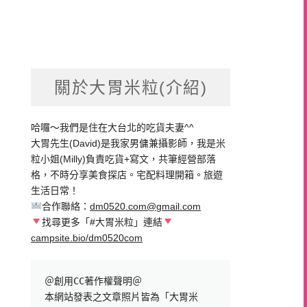
關於大胃米粒(介紹)
哈囉～我們是住在大台北的吃貨夫妻^^
大胃先生(David)是我家男傭兼攝影師，我是米
粒小姐(Milly)負責吃貨+寫文，共筆經營部落
格，不時分享美食探店。宅配料理開箱。旅遊
生活日常！
合作聯絡：
dm0520.com@gmail.com
找尋更多「#大胃米粒」連結
campsite.bio/dm0520com
＠創用CC著作權聲明＠

本網站發表之文章照片皆為「大胃米