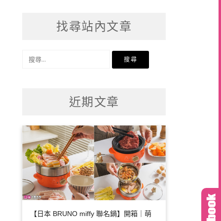
找尋站內文章
搜
尋
關
鍵
近期文章
字:
【日本 BRUNO miffy 聯名鍋】開箱｜萌