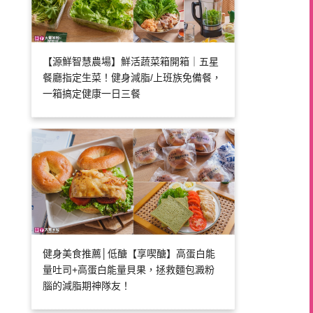
【源鮮智慧農場】鮮活蔬菜箱開箱｜五星
餐廳指定生菜！健身減脂/上班族免備餐，
一箱搞定健康一日三餐
健身美食推薦│低醣【享喫醣】高蛋白能
量吐司+高蛋白能量貝果，拯救麵包澱粉
腦的減脂期神隊友！