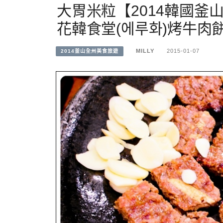
大胃米粒【2014韓國釜山
花韓食堂(에루화)烤牛肉
MILLY
2015-01-07
2014釜山全州美食旅遊