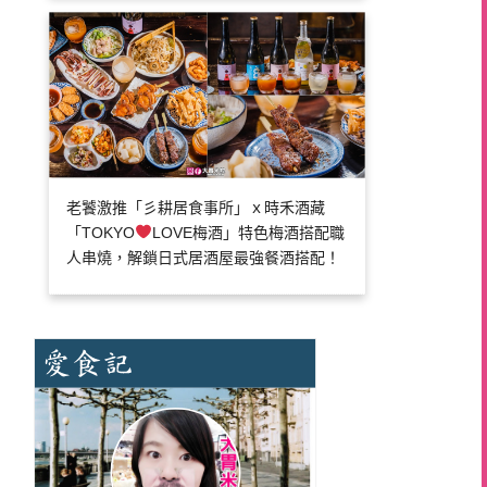
老饕激推「彡耕居食事所」ｘ時禾酒藏
「TOKYO
LOVE梅酒」特色梅酒搭配職
人串燒，解鎖日式居酒屋最強餐酒搭配！