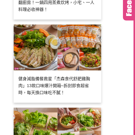
翻廚房！一鍋四用蒸煮炊烤，小宅、一人
料理必收神器！
健身減脂備餐救星「杰森食代舒肥雞胸
肉」13款口味爆汁開箱~拆封即食超省
時，每天換口味吃不膩！