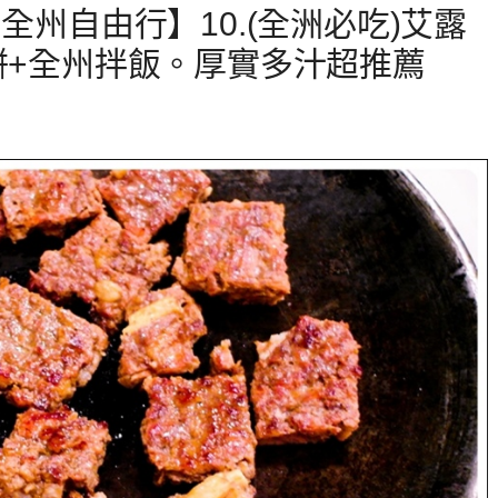
全州自由行】10.(全洲必吃)艾露
餅+全州拌飯。厚實多汁超推薦