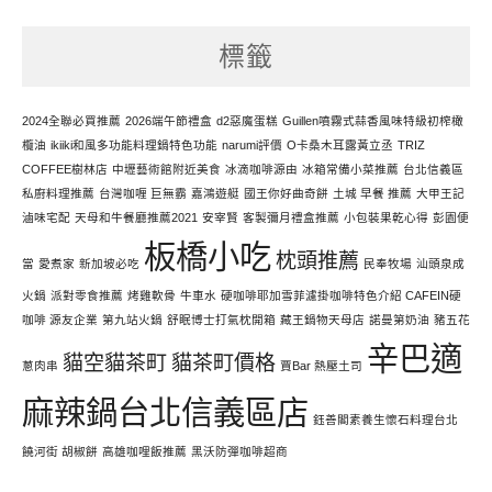
天
努
標籤
力
寫
文
2024全聯必買推薦
2026端午節禮盒
d2惡魔蛋糕
Guillen噴霧式蒜香風味特級初榨橄
欖油
ikiiki和風多功能料理鍋特色功能
narumi評價
O卡桑木耳露黃立丞
TRIZ
COFFEE樹林店
中壢藝術館附近美食
冰滴咖啡源由
冰箱常備小菜推薦
台北信義區
私廚料理推薦
台灣咖喱 巨無霸
嘉鴻遊艇
國王你好曲奇餅
土城 早餐 推薦
大甲王記
滷味宅配
天母和牛餐廳推薦2021
安宰賢
客製彌月禮盒推薦
小包裝果乾心得
彭園便
板橋小吃
枕頭推薦
當
愛煮家
新加坡必吃
民奉牧場
汕頭泉成
火鍋
派對零食推薦
烤雞軟骨
牛車水
硬咖啡耶加雪菲濾掛咖啡特色介紹 CAFEIN硬
咖啡 源友企業
第九站火鍋
舒眠博士打氣枕開箱
藏王鍋物天母店
諾曼第奶油
豬五花
辛巴適
貓空貓茶町
貓茶町價格
蔥肉串
賈Bar 熱壓土司
麻辣鍋台北信義區店
鈺善閣素養生懷石料理台北
饒河街 胡椒餅
高雄咖哩飯推薦
黑沃防彈咖啡超商