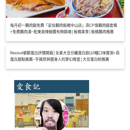
每月初一鵝肉飯免費「呈信鵝肉板橋中山店」高CP值鵝肉飯套餐
+免費鵝肉湯~配東泉辣椒醬有夠銷魂│板橋美食│板橋鵝肉推薦
Restsol睿獸蛋白評價開箱│全素大豆分離蛋白飲(10種口味實測+高
蛋白甜點推薦~手搖控與健身人的夢幻救星│大豆蛋白粉推薦