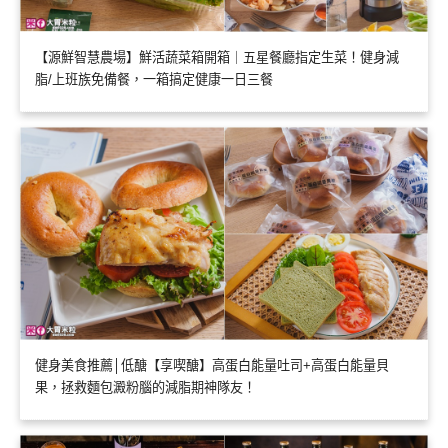
【源鮮智慧農場】鮮活蔬菜箱開箱｜五星餐廳指定生菜！健身減
脂/上班族免備餐，一箱搞定健康一日三餐
健身美食推薦│低醣【享喫醣】高蛋白能量吐司+高蛋白能量貝
果，拯救麵包澱粉腦的減脂期神隊友！