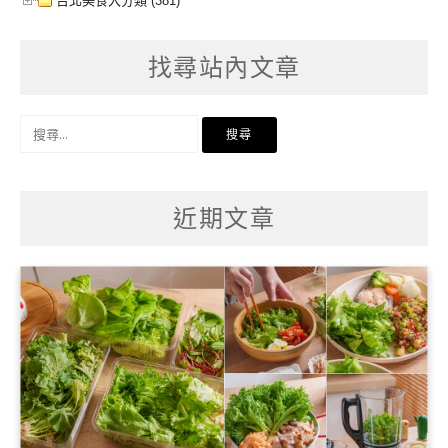
台北美食大分類 (381)
找尋站內文章
搜
尋
關
鍵
字:
近期文章