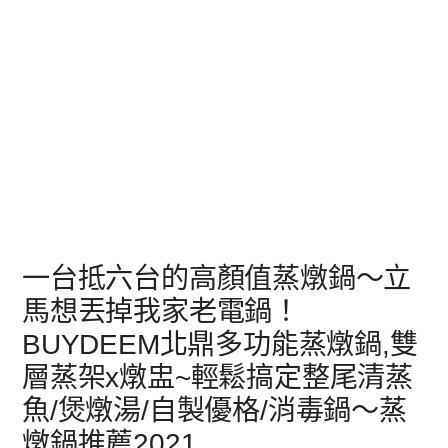
一台抵六台的高顏值蒸燉鍋～立
馬想丟掉我家老電鍋！
BUYDEEM北鼎多功能蒸燉鍋,雙
層蒸架x燉盅~輕鬆搞定整尾清蒸
魚/煲燉湯/自製優格/消毒鍋～蒸
燉鍋推薦2021,