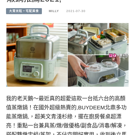
大胃米粒。宅配美食
MILLY
2021-07-30
我的老天鵝～最近真的超愛這款一台抵六台的高顏
值蒸燉鍋！在國外超級熱賣的,BUYDEEM北鼎多功
能蒸燉鍋,，超美文青淺杉綠，擺在廚房餐桌超漂
亮！重點一台兼具蒸/燉/做優格/副食品/消毒/解凍，
搭配雙燉盅組/蒸架，不佔空間好實用，收到後立馬