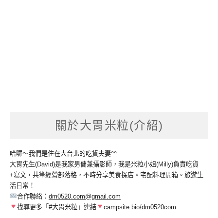
關於大胃米粒(介紹)
哈囉～我們是住在大台北的吃貨夫妻^^
大胃先生(David)是我家男傭兼攝影師，我是米粒小姐(Milly)負責吃貨
+寫文，共筆經營部落格，不時分享美食探店。宅配料理開箱。旅遊生
活日常！
合作聯絡：
dm0520.com@gmail.com
找尋更多「#大胃米粒」連結
campsite.bio/dm0520com