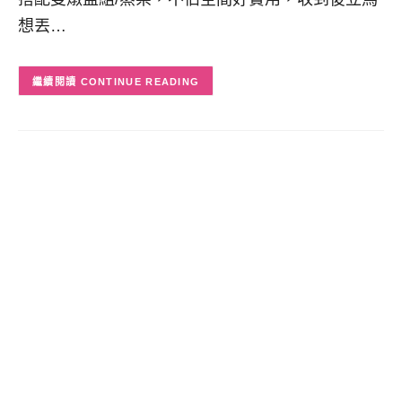
想丟…
CONTINUE READING