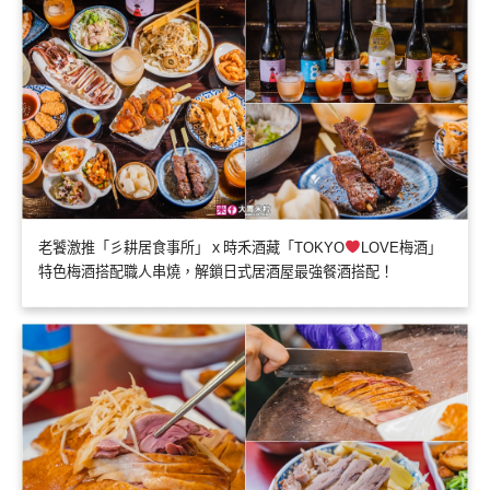
老饕激推「彡耕居食事所」ｘ時禾酒藏「TOKYO
LOVE梅酒」
特色梅酒搭配職人串燒，解鎖日式居酒屋最強餐酒搭配！