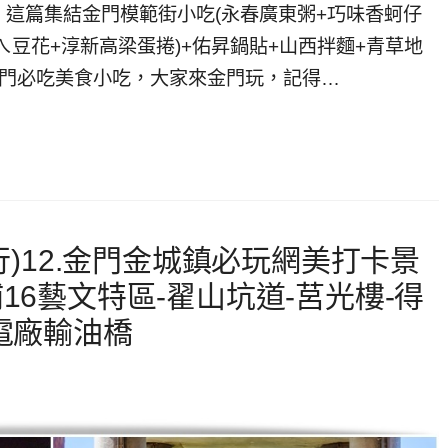
這篇集結金門模範街小吃(永春廣東粥+巧味香蚵仔
ㄟ豆花+淳新高梁蛋捲)+佑昇鍋貼+山西拌麵+青草地
金門必吃美食小吃，大家來金門玩，記得…
行)12.金門金城鎮必玩網美打卡景
16藝文特區-翟山坑道-莒光樓-得
電廠輸油橋