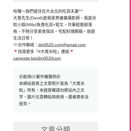
哈囉～我們是住在大台北的吃貨夫妻^^
大胃先生(David)是我家男傭兼攝影師，我是米
粒小姐(Milly)負責吃貨+寫文，共筆經營部落
格，不時分享美食探店。宅配料理開箱。旅遊
生活日常！
合作聯絡：
dm0520.com@gmail.com
找尋更多「#大胃米粒」連結
campsite.bio/dm0520com
＠創用CC著作權聲明＠

本網站發表之文章照片皆為「大胃米
粒」所有，未經授權請勿將站內之文
字、圖片任意轉貼與商用，違者將依法
追究。
文章分類