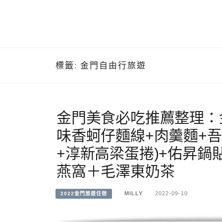
標籤:
金門自由行旅遊
金門美食必吃推薦整理：
味香蚵仔麵線+肉羹麵+
+淳新高梁蛋捲)+佑昇鍋
燕窩＋毛澤東奶茶
MILLY
2022-09-10
2022金門旅遊住宿