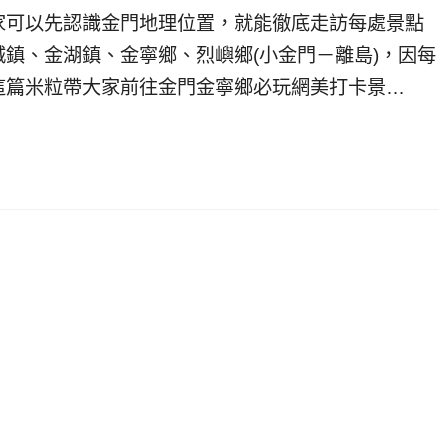
家可以先認識金門地理位置，就能徹底走訪每處景點
鎮、金湖鎮、金寧鄉、烈嶼鄉(小金門－離島)，因每
這篇米粒帶大家前往金門金寧鄉必玩網美打卡景…