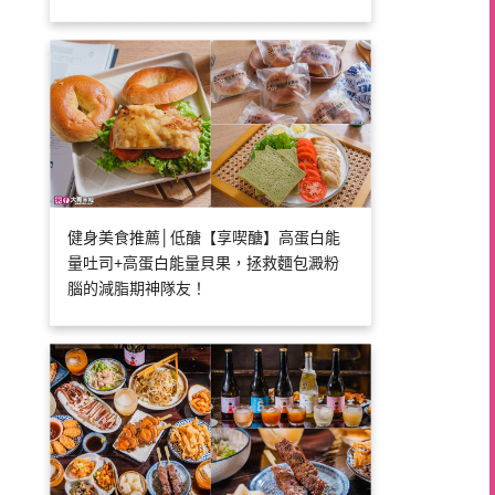
健身美食推薦│低醣【享喫醣】高蛋白能
量吐司+高蛋白能量貝果，拯救麵包澱粉
腦的減脂期神隊友！