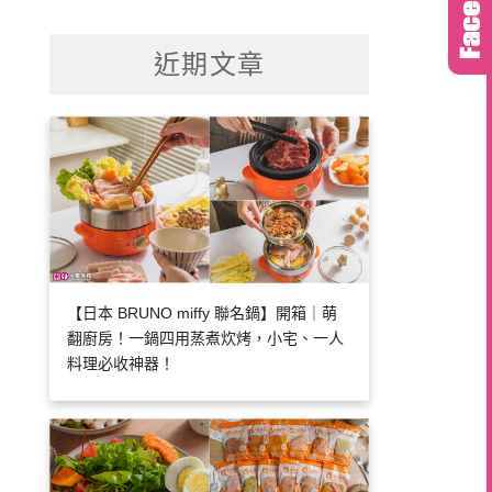
關
鍵
近期文章
字:
【日本 BRUNO miffy 聯名鍋】開箱｜萌
翻廚房！一鍋四用蒸煮炊烤，小宅、一人
料理必收神器！