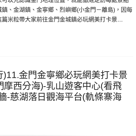
家可以先認識金門地理位置，就能徹底走訪每處景點
鎮、金湖鎮、金寧鄉、烈嶼鄉(小金門－離島)，因每
這篇米粒帶大家前往金門金城鎮必玩網美打卡景…
行)11.金門金寧鄉必玩網美打卡景
門摩西分海)-乳山遊客中心(看飛
音牆-慈湖落日觀海平台(軌條寨海