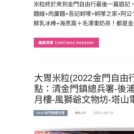
米粒終於來到金門自由行最後一篇遊記，
麵線+肉羹麵+吾記蚵嗲+蚵嗲之家+阿公
鮮乳冰棒+海燕窩＋毛澤東奶茶！都是
CONTINUE READING
大胃米粒(2022金門自由
點：清金門鎮總兵署-後浦
月樓-風獅爺文物坊-塔山
MILLY
2022-09-10
2022金門旅遊住宿