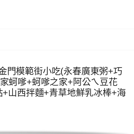
金門模範街小吃(永春廣東粥+巧
吾家蚵嗲+蚵嗲之家+阿公ㄟ豆花
貼+山西拌麵+青草地鮮乳冰棒+海