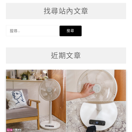
找尋站內文章
搜
尋
關
鍵
字:
近期文章