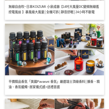
無線自由吹~日本KOIZUMI 小泉成器【14吋大風量DC變頻無線遙
控電風扇 】暴風級大風量│全機可拆│靜音舒眠│24小時不斷電
平價精品香氛「美國Pavaruni 香氛」嚴選瑞士頂級香料│擴香、精
油、香氛蠟燭~居家儀式感+送禮首選