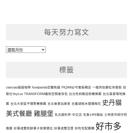
每天努力寫文
每
天
努
標籤
力
寫
文
ciaociao敲敲咖啡
foodpanda空腹熊貓
PIQIMI必可蜜板橋店
一植肉伯爵紅茶香鬆
伯
勒仕VoyLux TRANSFORM魔術空間後背包
台北吃到飽自助餐推薦
台北喜宴場地推
史丹貓
薦
台北大安區平價聚餐推薦
台北後車站美食
台畜胡桃木煙燻梅花
美式餐廳 雞腿堡
名古屋料亭-中正店
名象14吋箱扇
士林夜市蚵仔煎
好市多
推薦
好事成雙煎餅果子菜單價位
好事成雙豆漿
好吃宅配團購