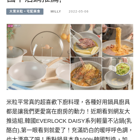
大胃米粒。宅配美食
MILLY
2022-05-06
米粒平常真的超喜歡下廚料理，各種好用鍋具廚具
都是讓我們更愛窩在廚房的動力！近期看到網友大
推這組,韓國EVERLOCK DAISY系列輕量不沾鍋(乳
酪白),第一眼看到就愛了！充滿奶白的暖呼呼色調，
也太漂亮了吧！重點鍋具本身100%韓國製造，加…