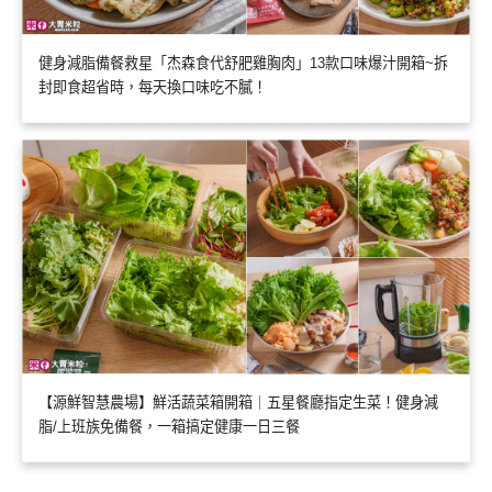
健身減脂備餐救星「杰森食代舒肥雞胸肉」13款口味爆汁開箱~拆
封即食超省時，每天換口味吃不膩！
【源鮮智慧農場】鮮活蔬菜箱開箱｜五星餐廳指定生菜！健身減
脂/上班族免備餐，一箱搞定健康一日三餐