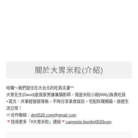
關於大胃米粒(介紹)
哈囉～我們是住在大台北的吃貨夫妻^^
大胃先生(David)是我家男傭兼攝影師，我是米粒小姐(Milly)負責吃貨
+寫文，共筆經營部落格，不時分享美食探店。宅配料理開箱。旅遊生
活日常！
合作聯絡：
dm0520.com@gmail.com
找尋更多「#大胃米粒」連結
campsite.bio/dm0520com