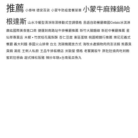
推薦
小蒙牛麻辣鍋哈
小泰味 德安百貨
小蒙牛防疫套餐菜單
根達斯
山水冷暖型清淨除濕移動式空調價格
島語自助餐廳韓國Gelato冰淇淋
廣紘國際美食進口商
捷運劍南路站牛排餐廳推薦
新竹大腸麵線
新莊中餐廳推薦
星
仙草專賣店
木樨 • 竹炭桂花鳳梨酥
杏仁豆腐
東區蛋糕
桃園眼鏡行推薦
樂尼尼義式
餐廳 義大利麵
泰國火山排骨 台北
洗碗機擺放方式
海牧水產鍋物肉肉澎派鍋
熊霸臭
臭鍋 湯底
王俐人私廚
王品牛排板橋店
米歐屋 價格
老饕翼板牛
胖肚肚燒肉吃到飽
蜜莉狂想曲
越式辣松阪豬
辣炒年糕x台南虱目魚丸