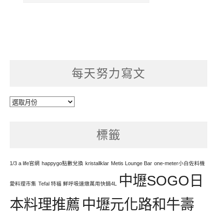
每天努力寫文
每
天
努
標籤
力
寫
文
1/3 a life官網
happygo點數兌換
kristallklar
Metis Lounge Bar
one-meter小白佐料機
中壢SOGO日
愛料理市集
Tefal 特福 鮮呼吸速燉萬用快鍋4L
本料理推薦
中壢元化路和牛壽