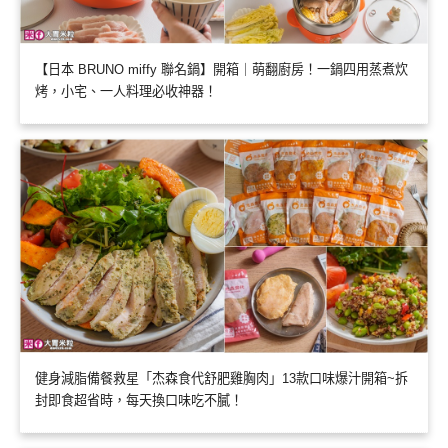
【日本 BRUNO miffy 聯名鍋】開箱｜萌翻廚房！一鍋四用蒸煮炊
烤，小宅、一人料理必收神器！
健身減脂備餐救星「杰森食代舒肥雞胸肉」13款口味爆汁開箱~拆
封即食超省時，每天換口味吃不膩！