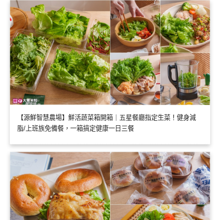
【源鮮智慧農場】鮮活蔬菜箱開箱｜五星餐廳指定生菜！健身減
脂/上班族免備餐，一箱搞定健康一日三餐