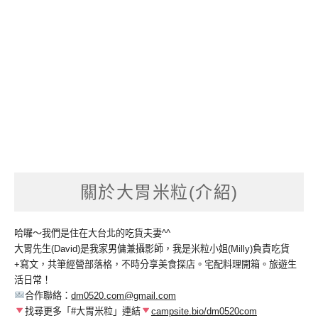
關於大胃米粒(介紹)
哈囉～我們是住在大台北的吃貨夫妻^^
大胃先生(David)是我家男傭兼攝影師，我是米粒小姐(Milly)負責吃貨
+寫文，共筆經營部落格，不時分享美食探店。宅配料理開箱。旅遊生
活日常！
合作聯絡：
dm0520.com@gmail.com
找尋更多「#大胃米粒」連結
campsite.bio/dm0520com