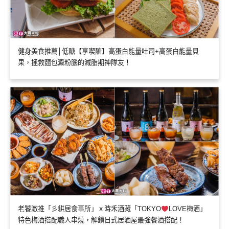
健身美食推薦│低醣【享喫醣】高蛋白能量吐司+高蛋白能量貝
果，拯救麵包澱粉腦的減脂期神隊友！
老饕激推「彡耕居食事所」ｘ時禾酒藏「TOKYO
LOVE梅酒」
特色梅酒搭配職人串燒，解鎖日式居酒屋最強餐酒搭配！