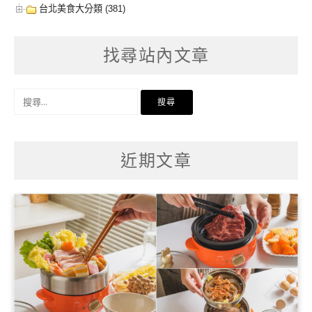
台北美食大分類 (381)
找尋站內文章
搜
尋
關
鍵
字:
近期文章