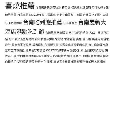
喜燒推薦
信義威秀美食艾叻沙
初日號
初魚鐵板燒包廂
匈牙利綿羊豬
印尼燕屋
可易家電 KOIZUMI 復古電風扇
台北中山區和牛推薦
台北公館平價小火鍋
台南吃到飽推薦
台南麗新大
台北拉麵推薦
台南咖啡豆
酒店港點吃到飽
台灣豬肉乾推薦
台畜中秋烤肉禮盒
大成 杜洛克紅
豬
好市多米漢堡好吃嗎
好市多香蒜排骨酥烤箱
季洋莊園 高雄
御代櫻
旋鈕定時省電
設計
星海食事所菜單
板橋麵包
永豐街牛丼
汕頭泉成沙茶潮鍋高雄
紅花麻辣鹽水雞
樂華店菜單價位
纖三薯草莓食譜 COSTCO好市多零食必買推薦
聖誕節交換禮物
辣
炒春川雞
金門伴手禮推薦2021
鉅大自助冰城地點資訊
長輩生日蛋糕
長輩蛋糕
防燙
內鍋把手
雙營涼麵蒸蛋
雞排本色 墨魚
高雄素食餐廳推薦
鮮鹽堂泰式鹽水雞 價位