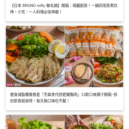
【日本 BRUNO miffy 聯名鍋】開箱｜萌翻廚房！一鍋四用蒸煮炊
烤，小宅、一人料理必收神器！
健身減脂備餐救星「杰森食代舒肥雞胸肉」13款口味爆汁開箱~拆
封即食超省時，每天換口味吃不膩！