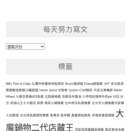
每天努力寫文
每
天
努
標籤
力
寫
文
Bill's Fish & Chips 比爾炸魚薯條地點資訊
Bruno電烤盤 Dowai摺摺鍋
JHT 多功能深
層震動按摩器13檔變速
mister donut 兌換卷
Queen Chef鍋具
不貳光車輪餅 Mister
Wheel
九陽豆漿機d53食譜
五穀飯推薦
京都百年醬油
六甲田莊咖啡牛奶ptt
刈包 台
北
劍湖山王子大飯店 房價
南崁火鍋推薦
台中西屯私廚推薦
台北市火鍋推薦分區懶
大
人包整理
台北特色調酒吧推薦
吳秉承 乾拌麵
嘉義樂咖廚房
多偉家電摺摺鍋
魔鍋物二代店藏王
宅配低熱量麵食推薦
富及第洗衣機