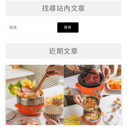
找尋站內文章
搜
尋
關
鍵
字:
近期文章