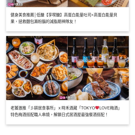
健身美食推薦│低醣【享喫醣】高蛋白能量吐司+高蛋白能量貝
果，拯救麵包澱粉腦的減脂期神隊友！
老饕激推「彡耕居食事所」ｘ時禾酒藏「TOKYO
LOVE梅酒」
特色梅酒搭配職人串燒，解鎖日式居酒屋最強餐酒搭配！