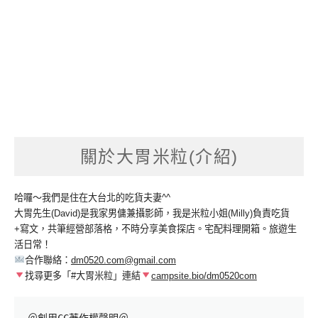
關於大胃米粒(介紹)
哈囉～我們是住在大台北的吃貨夫妻^^
大胃先生(David)是我家男傭兼攝影師，我是米粒小姐(Milly)負責吃貨
+寫文，共筆經營部落格，不時分享美食探店。宅配料理開箱。旅遊生
活日常！
合作聯絡：
dm0520.com@gmail.com
找尋更多「#大胃米粒」連結
campsite.bio/dm0520com