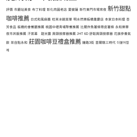
新竹甜點
評價
市廳站美食
布丁料理
彰化肉圓老店
愛披薩
新竹東門市場宵夜
咖啡推薦
日式和風麻醬
旺來冰館菜單
明水然樂板橋重慶店
本家日本料理
杏
芳食品
板橋約會餐廳推薦
桃園中壢青埔聚餐推薦
比爾炸魚薯條帶皮薯條
永和樂華
夜市丼飯推薦
汗蒸幕 甜米露
肩頸按摩器推薦 JHT 6D 舒鬆肩頸按摩器
花旗參養氣
莊園咖啡豆禮盒推薦
飲
茶自點永和
鐘路3街
首爾糕三時代
더불어함
께