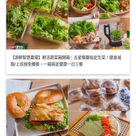
【源鮮智慧農場】鮮活蔬菜箱開箱｜五星餐廳指定生菜！健身減
脂/上班族免備餐，一箱搞定健康一日三餐