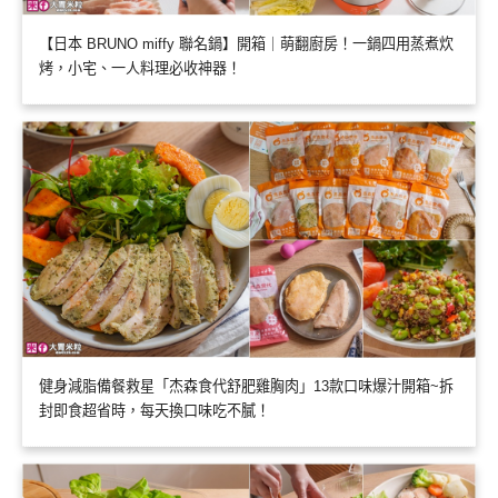
【日本 BRUNO miffy 聯名鍋】開箱｜萌翻廚房！一鍋四用蒸煮炊
烤，小宅、一人料理必收神器！
健身減脂備餐救星「杰森食代舒肥雞胸肉」13款口味爆汁開箱~拆
封即食超省時，每天換口味吃不膩！