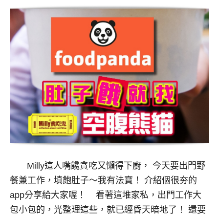
Milly這人嘴饞貪吃又懶得下廚， 今天要出門野
餐兼工作，填飽肚子～我有法寶！ 介紹個很夯的
app分享給大家喔！ 看著這堆家私，出門工作大
包小包的，光整理這些，就已經昏天暗地了！ 還要