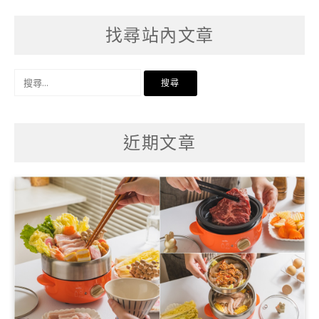
找尋站內文章
搜
尋
關
鍵
字:
近期文章