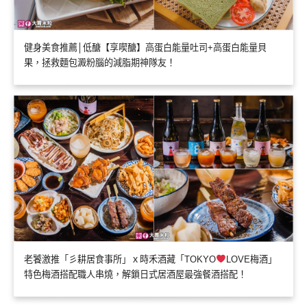
健身美食推薦│低醣【享喫醣】高蛋白能量吐司+高蛋白能量貝
果，拯救麵包澱粉腦的減脂期神隊友！
老饕激推「彡耕居食事所」ｘ時禾酒藏「TOKYO
LOVE梅酒」
特色梅酒搭配職人串燒，解鎖日式居酒屋最強餐酒搭配！