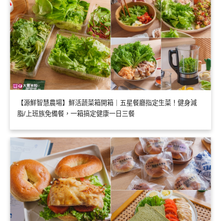
【源鮮智慧農場】鮮活蔬菜箱開箱｜五星餐廳指定生菜！健身減
脂/上班族免備餐，一箱搞定健康一日三餐