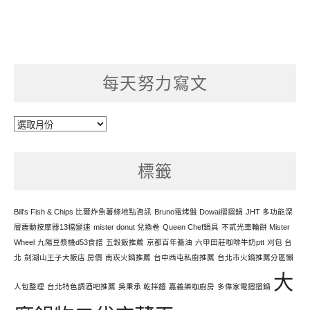
每天努力寫文
每
天
努
標籤
力
寫
文
Bill's Fish & Chips 比爾炸魚薯條地點資訊
Bruno電烤盤 Dowai摺摺鍋
JHT 多功能深
層震動按摩器13檔變速
mister donut 兌換卷
Queen Chef鍋具
不貳光車輪餅 Mister
Wheel
九陽豆漿機d53食譜
五穀飯推薦
京都百年醬油
六甲田莊咖啡牛奶ptt
刈包 台
北
劍湖山王子大飯店 房價
南崁火鍋推薦
台中西屯私廚推薦
台北市火鍋推薦分區懶
大
人包整理
台北特色調酒吧推薦
吳秉承 乾拌麵
嘉義樂咖廚房
多偉家電摺摺鍋