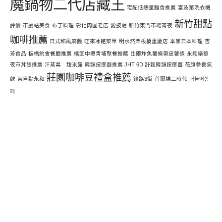
魔鍋物二代店藏王
宅配低熱量麵食推薦
富及第洗衣機
新竹甜點
評價
市廳站美食
布丁料理
彰化肉圓老店
愛披薩
新竹東門市場宵夜
咖啡推薦
日式和風麻醬
旺來冰館菜單
明水然樂板橋重慶店
本家日本料理
杏
芳食品
板橋約會餐廳推薦
桃園中壢青埔聚餐推薦
比爾炸魚薯條帶皮薯條
永和樂華
夜市丼飯推薦
汗蒸幕 甜米露
肩頸按摩器推薦 JHT 6D 舒鬆肩頸按摩器
花旗參養氣
莊園咖啡豆禮盒推薦
飲
茶自點永和
鐘路3街
首爾糕三時代
더불어함
께