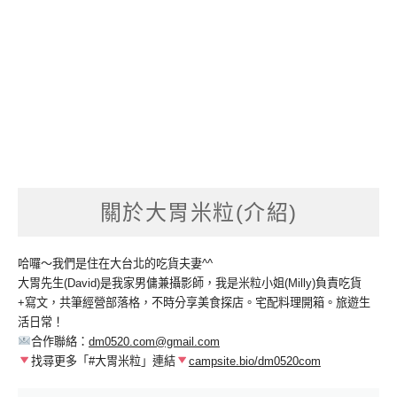
關於大胃米粒(介紹)
哈囉～我們是住在大台北的吃貨夫妻^^
大胃先生(David)是我家男傭兼攝影師，我是米粒小姐(Milly)負責吃貨
+寫文，共筆經營部落格，不時分享美食探店。宅配料理開箱。旅遊生
活日常！
合作聯絡：
dm0520.com@gmail.com
找尋更多「#大胃米粒」連結
campsite.bio/dm0520com