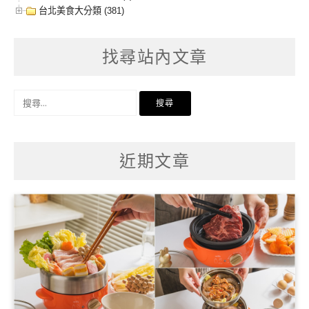
台北美食大分類 (381)
找尋站內文章
搜
尋
關
鍵
字:
近期文章