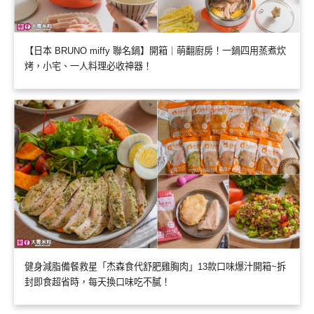
【日本 BRUNO miffy 聯名鍋】開箱｜萌翻廚房！一鍋四用蒸煮炊
烤，小宅、一人料理必收神器！
健身減脂備餐救星「杰森食代舒肥雞胸肉」13款口味爆汁開箱~拆
封即食超省時，每天換口味吃不膩！