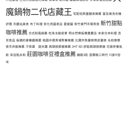
魔鍋物二代店藏王
宅配低熱量麵食推薦
富及第洗衣機
新竹甜點
評價
市廳站美食
布丁料理
彰化肉圓老店
愛披薩
新竹東門市場宵夜
咖啡推薦
日式和風麻醬
旺來冰館菜單
明水然樂板橋重慶店
本家日本料理
杏
芳食品
板橋約會餐廳推薦
桃園中壢青埔聚餐推薦
比爾炸魚薯條帶皮薯條
永和樂華
夜市丼飯推薦
汗蒸幕 甜米露
肩頸按摩器推薦 JHT 6D 舒鬆肩頸按摩器
花旗參養氣
莊園咖啡豆禮盒推薦
飲
茶自點永和
鐘路3街
首爾糕三時代
더불어함
께