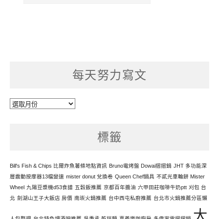
每天努力寫文
每
天
努
標籤
力
寫
文
Bill's Fish & Chips 比爾炸魚薯條地點資訊
Bruno電烤盤 Dowai摺摺鍋
JHT 多功能深
層震動按摩器13檔變速
mister donut 兌換卷
Queen Chef鍋具
不貳光車輪餅 Mister
Wheel
九陽豆漿機d53食譜
五穀飯推薦
京都百年醬油
六甲田莊咖啡牛奶ptt
刈包 台
北
劍湖山王子大飯店 房價
南崁火鍋推薦
台中西屯私廚推薦
台北市火鍋推薦分區懶
大
人包整理
台北特色調酒吧推薦
吳秉承 乾拌麵
嘉義樂咖廚房
多偉家電摺摺鍋