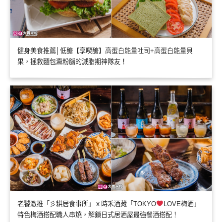
健身美食推薦│低醣【享喫醣】高蛋白能量吐司+高蛋白能量貝
果，拯救麵包澱粉腦的減脂期神隊友！
老饕激推「彡耕居食事所」ｘ時禾酒藏「TOKYO
LOVE梅酒」
特色梅酒搭配職人串燒，解鎖日式居酒屋最強餐酒搭配！