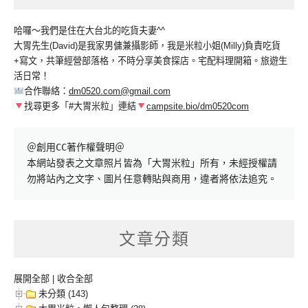
哈囉～我們是住在大台北的吃貨夫妻^^
大胃先生(David)是我家男傭兼攝影師，我是米粒小姐(Milly)負責吃貨
+寫文，共筆經營部落格，不時分享美食探店。宅配料理開箱。旅遊生
活日常！
合作聯絡：
dm0520.com@gmail.com
找尋更多「#大胃米粒」連結
campsite.bio/dm0520com
＠創用CC著作權聲明＠

本網站發表之文章照片皆為「大胃米粒」所有，未經授權請
勿將站內之文字、圖片任意轉貼與商用，違者將依法追究。
文章分類
展開全部
|
收合全部
未分類 (143)