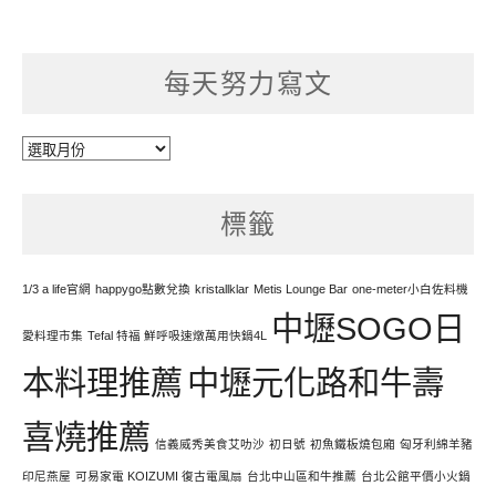
每天努力寫文
每
天
努
標籤
力
寫
文
1/3 a life官網
happygo點數兌換
kristallklar
Metis Lounge Bar
one-meter小白佐料機
中壢SOGO日
愛料理市集
Tefal 特福 鮮呼吸速燉萬用快鍋4L
本料理推薦
中壢元化路和牛壽
喜燒推薦
信義威秀美食艾叻沙
初日號
初魚鐵板燒包廂
匈牙利綿羊豬
印尼燕屋
可易家電 KOIZUMI 復古電風扇
台北中山區和牛推薦
台北公館平價小火鍋