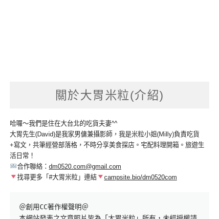
關於大胃米粒(介紹)
哈囉～我們是住在大台北的吃貨夫妻^^
大胃先生(David)是我家男傭兼攝影師，我是米粒小姐(Milly)負責吃貨
+寫文，共筆經營部落格，不時分享美食探店。宅配料理開箱。旅遊生
活日常！
合作聯絡：
dm0520.com@gmail.com
找尋更多「#大胃米粒」連結
campsite.bio/dm0520com
＠創用CC著作權聲明＠

本網站發表之文章照片皆為「大胃米粒」所有，未經授權請