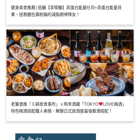
健身美食推薦│低醣【享喫醣】高蛋白能量吐司+高蛋白能量貝
果，拯救麵包澱粉腦的減脂期神隊友！
老饕激推「彡耕居食事所」ｘ時禾酒藏「TOKYO
LOVE梅酒」
特色梅酒搭配職人串燒，解鎖日式居酒屋最強餐酒搭配！