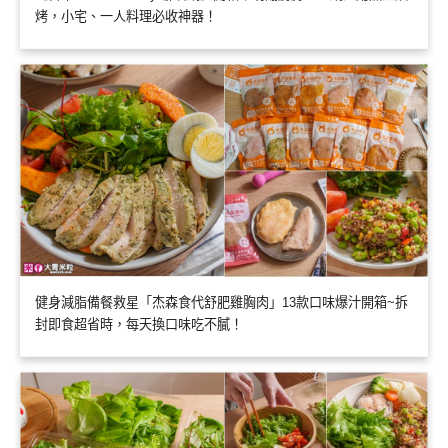
烤，小宅、一人料理必收神器！
健身減脂備餐救星「杰森食代舒肥雞胸肉」13款口味爆汁開箱~拆
封即食超省時，每天換口味吃不膩！