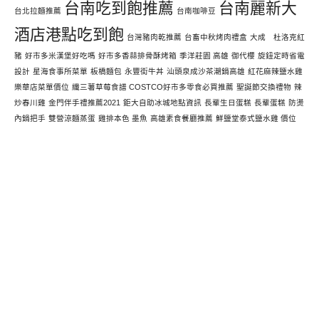
台南吃到飽推薦
台南麗新大
台北拉麵推薦
台南咖啡豆
酒店港點吃到飽
台灣豬肉乾推薦
台畜中秋烤肉禮盒
大成 杜洛克紅
豬
好市多米漢堡好吃嗎
好市多香蒜排骨酥烤箱
季洋莊園 高雄
御代櫻
旋鈕定時省電
設計
星海食事所菜單
板橋麵包
永豐街牛丼
汕頭泉成沙茶潮鍋高雄
紅花麻辣鹽水雞
樂華店菜單價位
纖三薯草莓食譜 COSTCO好市多零食必買推薦
聖誕節交換禮物
辣
炒春川雞
金門伴手禮推薦2021
鉅大自助冰城地點資訊
長輩生日蛋糕
長輩蛋糕
防燙
內鍋把手
雙營涼麵蒸蛋
雞排本色 墨魚
高雄素食餐廳推薦
鮮鹽堂泰式鹽水雞 價位