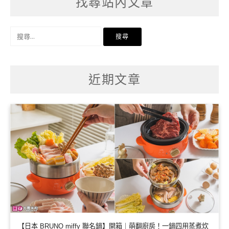
找尋站內文章
搜
尋
關
鍵
字:
近期文章
【日本 BRUNO miffy 聯名鍋】開箱｜萌翻廚房！一鍋四用蒸煮炊