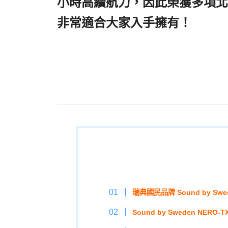
小時高續航力，因此榮獲多項北
非常適合大家入手擁有！
,Soun
線藍芽耳機推薦2021,真無線
薦,
Sound by Sweden
真無線藍
無線藍牙耳機
,瑞典耳機推薦,瑞
瑞典國民品牌 Sound by Sw
Sound by Sweden NE