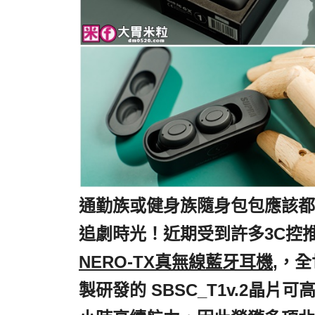
通勤族或健身族隨身包包應該都
追劇時光！近期受到許多3C控
NERO-TX真無線藍牙耳機
,，
製研發的 SBSC_T1v.2晶片