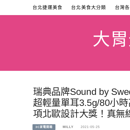
Skip
台北捷運美食
台北美食大分類
台灣各
to
content
大胃米
瑞典品牌Sound by Sw
超輕量單耳3.5g/80
項北歐設計大獎！真無線
MILLY
2021-05-25
3C家電開箱