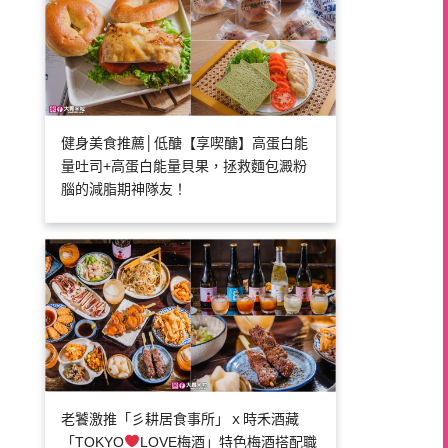
健身美食推薦│低醣【享喫醣】高蛋白能
量吐司+高蛋白能量貝果，拯救麵包澱粉
腦的減脂期神隊友！
老饕激推「彡耕居食事所」ｘ時禾酒藏
「TOKYO
LOVE梅酒」特色梅酒搭配職