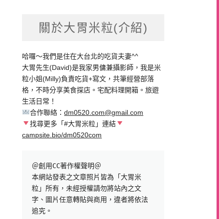
關於大胃米粒(介紹)
哈囉～我們是住在大台北的吃貨夫妻^^
大胃先生(David)是我家男傭兼攝影師，我是米
粒小姐(Milly)負責吃貨+寫文，共筆經營部落
格，不時分享美食探店。宅配料理開箱。旅遊
生活日常！
合作聯絡：
dm0520.com@gmail.com
找尋更多「#大胃米粒」連結
campsite.bio/dm0520com
＠創用CC著作權聲明＠

本網站發表之文章照片皆為「大胃米
粒」所有，未經授權請勿將站內之文
字、圖片任意轉貼與商用，違者將依法
追究。