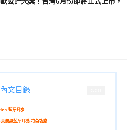
歐設計大獎！台灣6月份即將正式上市，
dbyswedenTW,NERO-TX,FlyingV,,真無
藍芽耳機品牌推薦,平價真無線藍芽耳機推
芽耳機,
Sound by Sweden NERO-TX真
典家電推薦,瑞典3C推薦,
內文目錄
CLOSE
eden 藍牙耳機
RO-TX真無線藍牙耳機-特色功能