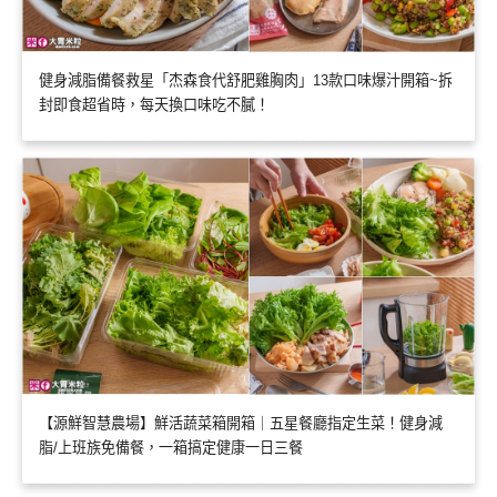
健身減脂備餐救星「杰森食代舒肥雞胸肉」13款口味爆汁開箱~拆
封即食超省時，每天換口味吃不膩！
【源鮮智慧農場】鮮活蔬菜箱開箱｜五星餐廳指定生菜！健身減
脂/上班族免備餐，一箱搞定健康一日三餐