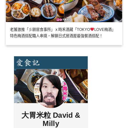
老饕激推「彡耕居食事所」ｘ時禾酒藏「TOKYO
LOVE梅酒」
特色梅酒搭配職人串燒，解鎖日式居酒屋最強餐酒搭配！