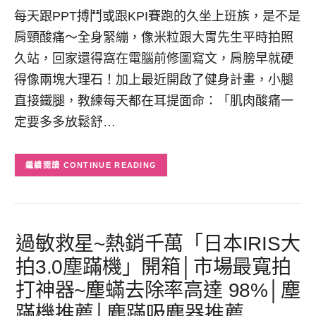
每天跟PPT搏鬥或跟KPI賽跑的久坐上班族，是不是
肩頸酸痛～全身緊繃，像米粒跟大胃先生平時拍照
久站，回家還得窩在電腦前修圖寫文，肩膀早就硬
得像兩塊大理石！加上最近開啟了健身計畫，小腿
直接鐵腿，教練每天都在耳提面命：「肌肉酸痛一
定要多多放鬆舒…
CONTINUE READING
過敏救星~熱銷千萬「日本IRIS大
拍3.0塵蹣機」開箱│市場最寬拍
打神器~塵蟎去除率高達 98%│塵
蹣機推薦│塵蹣吸塵器推薦