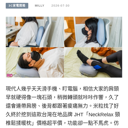
3C家電開箱
MILLY
2026-07-30
現代人幾乎天天滑手機、盯電腦，相信大家的肩頸
早就硬得像一塊石頭，稍微轉頭就咔咔作響，久了
還會連帶肩膀、後背都跟著痠痛無力。米粒找了好
久終於挖到這款台灣在地品牌 JHT「NeckRelax 頸
椎鬆揉暖枕」價格超平價，功能卻一點不馬虎。仿