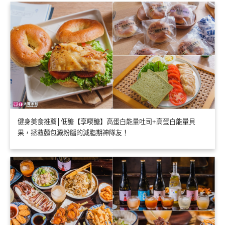
健身美食推薦│低醣【享喫醣】高蛋白能量吐司+高蛋白能量貝
果，拯救麵包澱粉腦的減脂期神隊友！