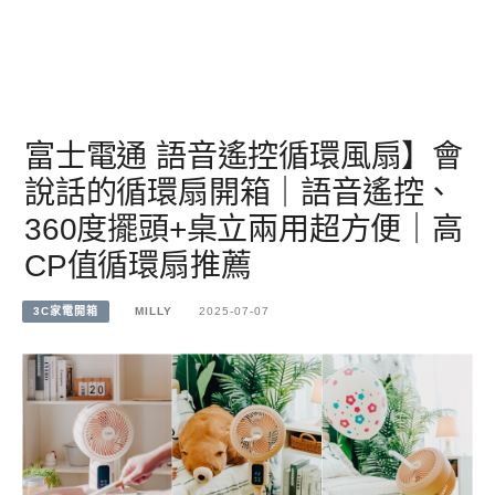
富士電通 語音遙控循環風扇】會
說話的循環扇開箱｜語音遙控、
360度擺頭+桌立兩用超方便｜高
CP值循環扇推薦
3C家電開箱
MILLY
2025-07-07