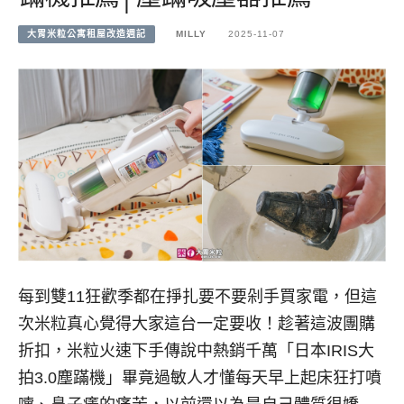
大胃米粒公寓租屋改造週記
MILLY
2025-11-07
每到雙11狂歡季都在掙扎要不要剁手買家電，但這
次米粒真心覺得大家這台一定要收！趁著這波團購
折扣，米粒火速下手傳說中熱銷千萬「日本IRIS大
拍3.0塵蹣機」畢竟過敏人才懂每天早上起床狂打噴