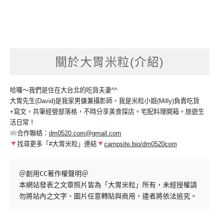
關於大胃米粒(介紹)
哈囉～我們是住在大台北的吃貨夫妻^^
大胃先生(David)是我家男傭兼攝影師，我是米粒小姐(Milly)負責吃貨
+寫文，共筆經營部落格，不時分享美食探店。宅配料理開箱。旅遊生
活日常！
合作聯絡：
dm0520.com@gmail.com
找尋更多「#大胃米粒」連結
campsite.bio/dm0520com
＠創用CC著作權聲明＠

本網站發表之文章照片皆為「大胃米粒」所有，未經授權請
勿將站內之文字、圖片任意轉貼與商用，違者將依法追究。