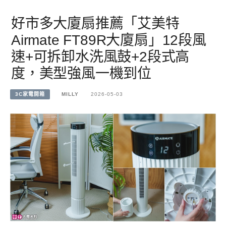
好市多大廈扇推薦「艾美特
Airmate FT89R大廈扇」12段風
速+可拆卸水洗風鼓+2段式高
度，美型強風一機到位
3C家電開箱
MILLY
2026-05-03