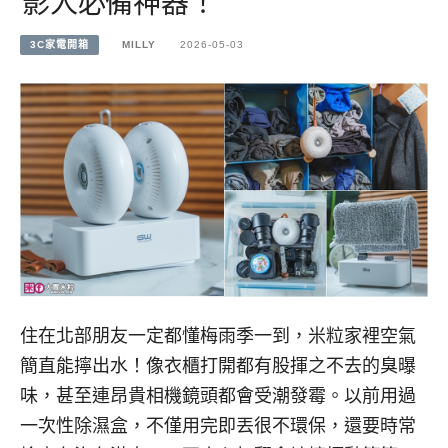
影人必備神器！
3C家電開箱
MILLY
2026-05-03
住在北部朋友一定都懂梅雨季一到，米粒家裡空氣
簡直能擰出水！像衣櫃打開都有股揮之不去的臭曝
味，甚至連昂貴相機鏡頭都會受潮發霉。以前用過
一次性除濕盒，不僅用完即丟很不環保，還要時常