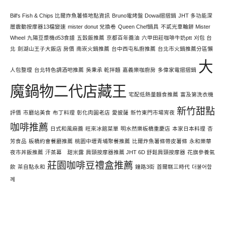
文
Bill's Fish & Chips 比爾炸魚薯條地點資訊
Bruno電烤盤 Dowai摺摺鍋
JHT 多功能深
層震動按摩器13檔變速
mister donut 兌換卷
Queen Chef鍋具
不貳光車輪餅 Mister
Wheel
九陽豆漿機d53食譜
五穀飯推薦
京都百年醬油
六甲田莊咖啡牛奶ptt
刈包 台
北
劍湖山王子大飯店 房價
南崁火鍋推薦
台中西屯私廚推薦
台北市火鍋推薦分區懶
大
人包整理
台北特色調酒吧推薦
吳秉承 乾拌麵
嘉義樂咖廚房
多偉家電摺摺鍋
魔鍋物二代店藏王
宅配低熱量麵食推薦
富及第洗衣機
新竹甜點
評價
市廳站美食
布丁料理
彰化肉圓老店
愛披薩
新竹東門市場宵夜
咖啡推薦
日式和風麻醬
旺來冰館菜單
明水然樂板橋重慶店
本家日本料理
杏
芳食品
板橋約會餐廳推薦
桃園中壢青埔聚餐推薦
比爾炸魚薯條帶皮薯條
永和樂華
夜市丼飯推薦
汗蒸幕 甜米露
肩頸按摩器推薦 JHT 6D 舒鬆肩頸按摩器
花旗參養氣
莊園咖啡豆禮盒推薦
飲
茶自點永和
鐘路3街
首爾糕三時代
더불어함
께