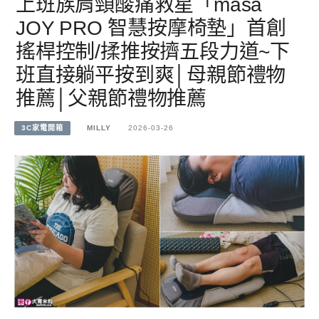
上班族肩頸酸痛救星「masa
JOY PRO 智慧按摩椅墊」首創
搖桿控制/揉推按擠五段力道~下
班直接躺平按到爽│母親節禮物
推薦│父親節禮物推薦
3C家電開箱
MILLY
2026-03-26