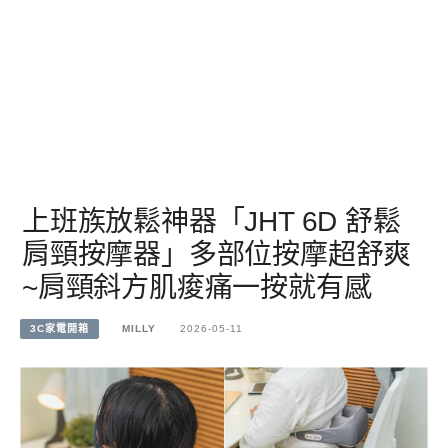
上班族放鬆神器「JHT 6D 舒鬆
肩頸按摩器」多部位按摩超舒爽
~肩頸斜方肌痠痛一按就有感
3C家電開箱
MILLY
2026-05-11