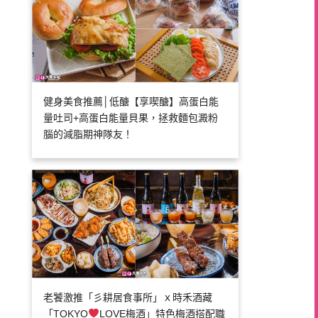
健身美食推薦│低醣【享喫醣】高蛋白能
量吐司+高蛋白能量貝果，拯救麵包澱粉
腦的減脂期神隊友！
老饕激推「彡耕居食事所」ｘ時禾酒藏
「TOKYO
LOVE梅酒」特色梅酒搭配職