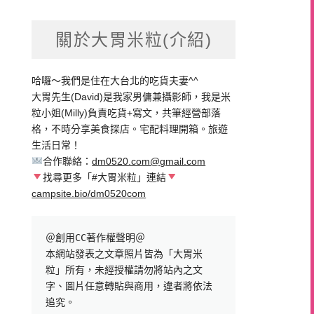
關於大胃米粒(介紹)
哈囉～我們是住在大台北的吃貨夫妻^^
大胃先生(David)是我家男傭兼攝影師，我是米
粒小姐(Milly)負責吃貨+寫文，共筆經營部落
格，不時分享美食探店。宅配料理開箱。旅遊
生活日常！
合作聯絡：
dm0520.com@gmail.com
找尋更多「#大胃米粒」連結
campsite.bio/dm0520com
＠創用CC著作權聲明＠

本網站發表之文章照片皆為「大胃米
粒」所有，未經授權請勿將站內之文
字、圖片任意轉貼與商用，違者將依法
追究。