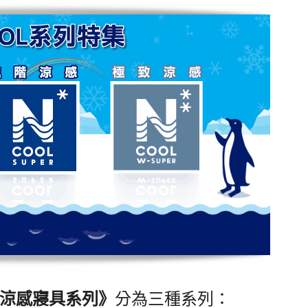
觸涼感
寢具系列
》
分為三種系列：