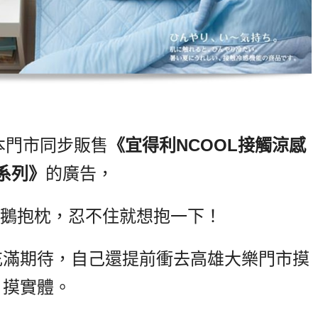
本門市同步販售
《宜得利NCOOL接觸涼感
系列
》
的廣告，
企鵝抱枕，忍不住就想抱一下！
充滿期待，自己還提前衝去高雄大樂門市摸
摸實體。