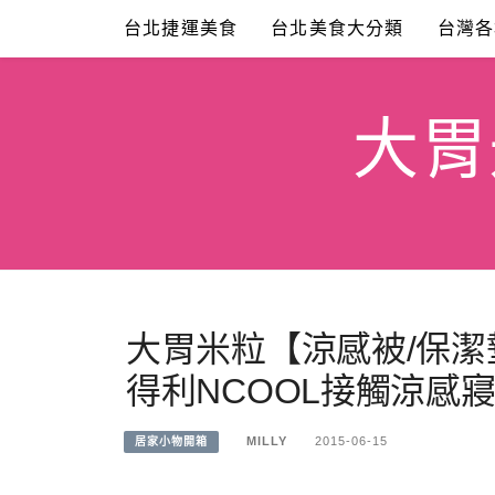
Skip
台北捷運美食
台北美食大分類
台灣各
to
content
大胃米
大胃米粒【涼感被/保
得利NCOOL接觸涼感寢
MILLY
2015-06-15
居家小物開箱