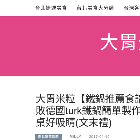
Skip
台北捷運美食
台北美食大分類
台灣各
to
content
大胃米
大胃米粒【鐵鍋推薦食譜
敗德國turk鐵鍋簡單
桌好吸睛(文末禮)
MILLY
2017-04-10
廚具家電開箱