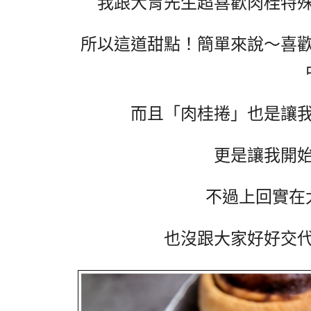
我跟大胃先生超喜歡肉桂特
所以這道甜點！簡單來說～喜
而且「肉桂捲」也是讓
更是讓我開
不過上回實在
也沒跟大家好好交