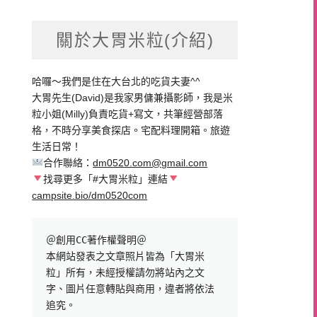
關於大胃米粒(介紹)
哈囉～我們是住在大台北的吃貨夫妻^^
大胃先生(David)是我家男傭兼攝影師，我是米
粒小姐(Milly)負責吃貨+寫文，共筆經營部落
格，不時分享美食探店。宅配料理開箱。旅遊
生活日常！
合作聯絡：
dm0520.com@gmail.com
找尋更多「#大胃米粒」連結
campsite.bio/dm0520com
＠創用CC著作權聲明＠

本網站發表之文章照片皆為「大胃米
粒」所有，未經授權請勿將站內之文
字、圖片任意轉貼與商用，違者將依法
追究。