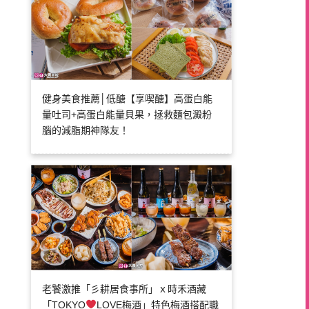
健身美食推薦│低醣【享喫醣】高蛋白能
量吐司+高蛋白能量貝果，拯救麵包澱粉
腦的減脂期神隊友！
老饕激推「彡耕居食事所」ｘ時禾酒藏
「TOKYO
LOVE梅酒」特色梅酒搭配職