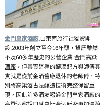
金門皇家酒廠,
由東南旅行社獨資開
設,2003年創立至今16年頭，資歷雖然
不及60多年歷史的公營企業
金門高粱
酒廠
，但其實這裡的釀酒配方與師傅其
實就是從前金酒舊廠退休的老師傅，特
別將高粱酒古法釀造技術完整保留重
現，因此許多酒友喝過金門皇家酒廠的
高粱酒都說口感會比金酒新廠更加濃醇