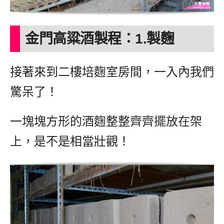
金門高粱酒製程：1.製麴
接著來到二樓培麴室房間，一入內我們
驚呆了！
一塊塊方形的酒麴整整齊齊擺放在架
上，是不是相當壯觀！