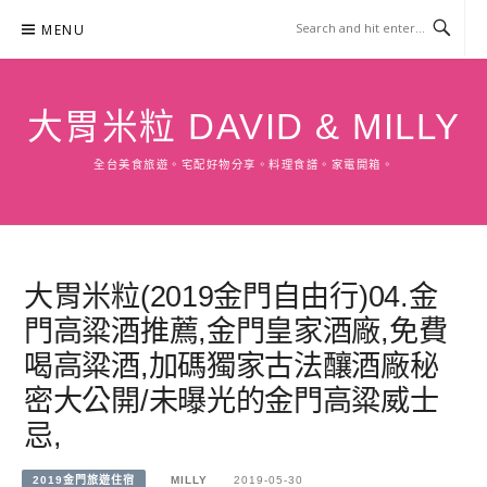
Skip
MENU
to
content
大胃米粒 DAVID & MILLY
全台美食旅遊。宅配好物分享。料理食譜。家電開箱。
大胃米粒(2019金門自由行)04.金
門高粱酒推薦,金門皇家酒廠,免費
喝高粱酒,加碼獨家古法釀酒廠秘
密大公開/未曝光的金門高粱威士
忌,
2019金門旅遊住宿
MILLY
2019-05-30