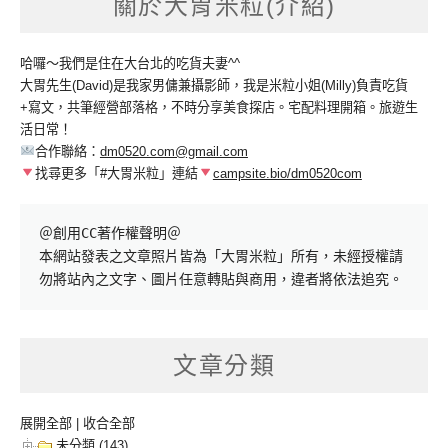
關於大胃米粒(介紹)
哈囉～我們是住在大台北的吃貨夫妻^^
大胃先生(David)是我家男傭兼攝影師，我是米粒小姐(Milly)負責吃貨
+寫文，共筆經營部落格，不時分享美食探店。宅配料理開箱。旅遊生
活日常！
合作聯絡：
dm0520.com@gmail.com
找尋更多「#大胃米粒」連結
campsite.bio/dm0520com
＠創用CC著作權聲明＠

本網站發表之文章照片皆為「大胃米粒」所有，未經授權請
勿將站內之文字、圖片任意轉貼與商用，違者將依法追究。
文章分類
展開全部
|
收合全部
未分類 (143)