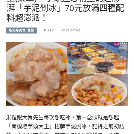
湃「芋泥剉冰」70元放滿四種配
料超澎派！
板南線美食│藍線
MILLY
2023-07-06
米粒跟大胃先生每次想吃冰，第一念頭就是想起
「南機場芋頭大王」招牌芋泥剉冰，記得之前初訪