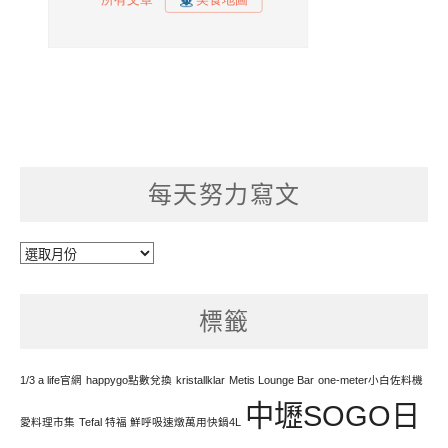
每天努力寫文
每
天
努
標籤
力
寫
文
1/3 a life官網
happygo點數兌換
kristallklar
Metis Lounge Bar
one-meter小白佐料機
中壢SOGO日
愛料理市集
Tefal 特福 鮮呼吸速燉萬用快鍋4L