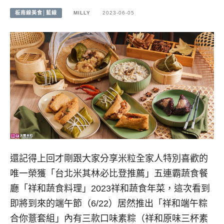
板南線美食│藍線
MILLY
2023-06-05
還記得上回才剛跟大家分享米粒全家人特別喜歡的
唯一榮獲「台北米其林必比登推薦」五連霸蔬食餐
廳「祥和蔬食料理」2023祥和蔬食年菜，這次看到
即將到來的端午節（6/22）居然推出「祥和端午粽
合你薏套組」內有三款口味素粽（祥和原味三杯素