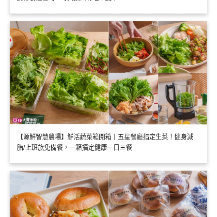
【源鮮智慧農場】鮮活蔬菜箱開箱｜五星餐廳指定生菜！健身減
脂/上班族免備餐，一箱搞定健康一日三餐