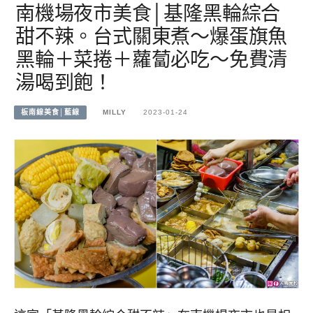
南機場夜市美食│基隆黑輪綜合
甜不辣。台式關東煮～爆蛋旗魚
黑輪＋菜捲＋蘿蔔必吃～免費清
湯喝到飽！
板南線美食│藍線
MILLY
2023-01-24