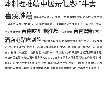
本料理推薦
中壢元化路和牛壽
喜燒推薦
信義威秀美食艾叻沙
初日號
初魚鐵板燒包廂
匈牙利綿羊豬
印尼燕屋
可易家電 KOIZUMI 復古電風扇
台北中山區和牛推薦
台北公館平價小火鍋
台南吃到飽推薦
台南麗新大
台北拉麵推薦
台南咖啡豆
酒店港點吃到飽
台灣豬肉乾推薦
台畜中秋烤肉禮盒
大成 杜洛克紅
豬
好市多米漢堡好吃嗎
好市多香蒜排骨酥烤箱
季洋莊園 高雄
御代櫻
旋鈕定時省電
設計
星海食事所菜單
板橋麵包
永豐街牛丼
汕頭泉成沙茶潮鍋高雄
紅花麻辣鹽水雞
樂華店菜單價位
纖三薯草莓食譜 COSTCO好市多零食必買推薦
聖誕節交換禮物
辣
炒春川雞
金門伴手禮推薦2021
鉅大自助冰城地點資訊
長輩生日蛋糕
長輩蛋糕
防燙
內鍋把手
雙營涼麵蒸蛋
雞排本色 墨魚
高雄素食餐廳推薦
鮮鹽堂泰式鹽水雞 價位