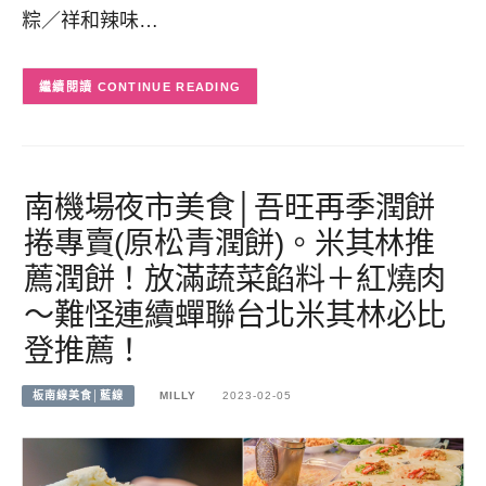
粽／祥和辣味…
CONTINUE READING
南機場夜市美食│吾旺再季潤餅
捲專賣(原松青潤餅)。米其林推
薦潤餅！放滿蔬菜餡料＋紅燒肉
～難怪連續蟬聯台北米其林必比
登推薦！
板南線美食│藍線
MILLY
2023-02-05