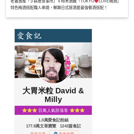
老饕激推「彡耕居食事所」ｘ時禾酒藏「TOKYO
LOVE梅酒」
特色梅酒搭配職人串燒，解鎖日式居酒屋最強餐酒搭配！