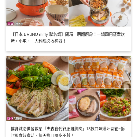
【日本 BRUNO miffy 聯名鍋】開箱｜萌翻廚房！一鍋四用蒸煮炊
烤，小宅、一人料理必收神器！
健身減脂備餐救星「杰森食代舒肥雞胸肉」13款口味爆汁開箱~拆
封即食超省時，每天換口味吃不膩！