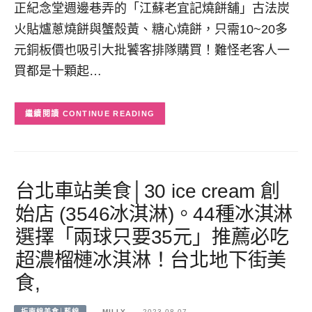
正紀念堂週邊巷弄的「江蘇老宜記燒餅舖」古法炭
火貼爐蔥燒餅與蟹殼黃、糖心燒餅，只需10~20多
元銅板價也吸引大批饕客排隊購買！難怪老客人一
買都是十顆起…
CONTINUE READING
台北車站美食│30 ice cream 創
始店 (3546冰淇淋)。44種冰淇淋
選擇「兩球只要35元」推薦必吃
超濃榴槤冰淇淋！台北地下街美
食,
板南線美食│藍線
MILLY
2023-08-07