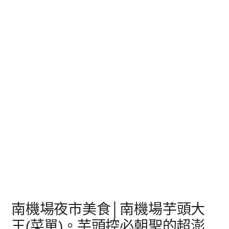
南機場夜市美食│南機場芋頭大
王(菜單)。芋頭控必朝聖的超澎