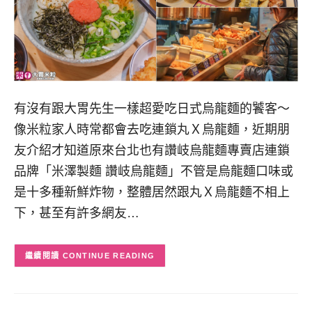
有沒有跟大胃先生一樣超愛吃日式烏龍麵的饕客～
像米粒家人時常都會去吃連鎖丸Ｘ烏龍麵，近期朋
友介紹才知道原來台北也有讚岐烏龍麵專賣店連鎖
品牌「米澤製麵 讚岐烏龍麵」不管是烏龍麵口味或
是十多種新鮮炸物，整體居然跟丸Ｘ烏龍麵不相上
下，甚至有許多網友…
CONTINUE READING