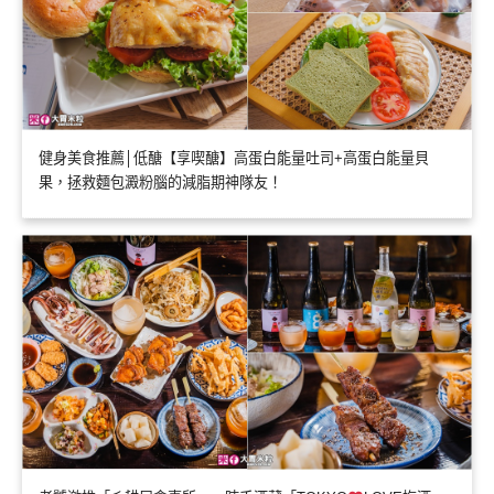
健身美食推薦│低醣【享喫醣】高蛋白能量吐司+高蛋白能量貝
果，拯救麵包澱粉腦的減脂期神隊友！