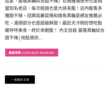
這家「基隆黑輪綜合甜不辣」在南機場夜市也是相
當知名老店，每次經過也是大排長龍！店內販售多
種甜不辣，招牌高麗菜捲和旗魚黑輪是網友推薦必
吃，湯頭部分也是超級鮮甜！最近天冷剛好想吃點
暖呼呼美食，終於來朝聖！ 內文目錄 基隆黑輪綜合
甜不辣│地點資訊…
CONTINUE READING
文
較舊的文章
章
導
覽