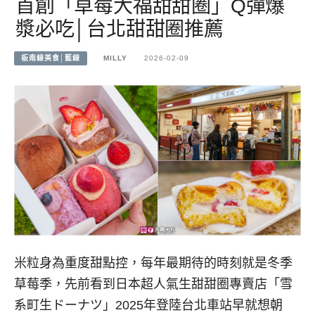
首創「草莓大福甜甜圈」Q彈爆
漿必吃│台北甜甜圈推薦
板南線美食│藍線
MILLY
2026-02-09
米粒身為重度甜點控，每年最期待的時刻就是冬季
草莓季，先前看到日本超人氣生甜甜圈專賣店「雪
系町生ドーナツ」2025年登陸台北車站早就想朝