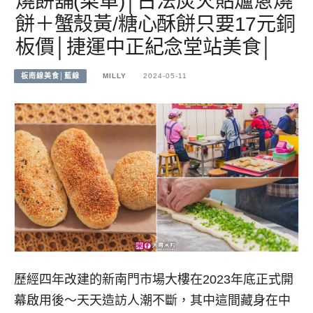
燒餅舖(菜單)│古法炭火貼爐蔥燒
餅＋蟹殼黃/糖心酥餅只要17元銅
板價│捷運中正紀念堂站美食│
板南線美食│藍線
MILLY
2024-05-11
歷經四年改建的新南門市場大樓在2023年底正式開
幕啟用後～天天造訪人潮不斷，其中這間藏身在中