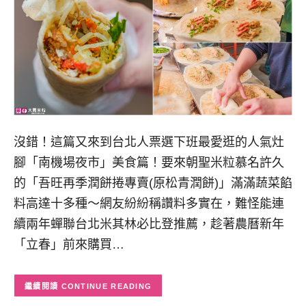
沒錯！這篇又來到台北人票選下班最愛逛的人氣灶
腳「南機場夜市」美食篇！要來朝聖米粒慕名許久
的「吾旺再季潤餅捲專賣(原松青潤餅)」滿滿蔬菜餡
料高達十多種～網友紛紛稱讚料多實在，難怪能連
續兩年蟬聯台北米其林必比登推薦，趁著農曆新年
「立春」前來購買…
CONTINUE READING