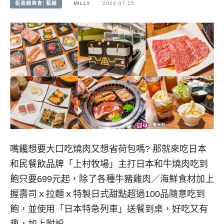
板南線美食│藍線
MILLY
2024-07-15
嘴饞想要大口吃燒肉又想省荷包嗎? 那就來吃日本
和民餐飲品牌「上村牧場」主打日本和牛燒肉吃到
飽只要699元起，除了各種牛豬雞肉／海鮮食材加上
握壽司ｘ拉麵ｘ特製日式甜點超過100品隨意吃到
飽，並使用「日本特急列車」送餐到桌，好吃又有
趣，加上附設…