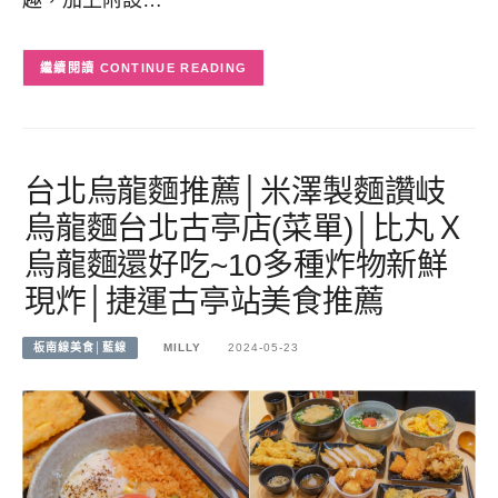
CONTINUE READING
台北烏龍麵推薦│米澤製麵讚岐
烏龍麵台北古亭店(菜單)│比丸Ｘ
烏龍麵還好吃~10多種炸物新鮮
現炸│捷運古亭站美食推薦
板南線美食│藍線
MILLY
2024-05-23