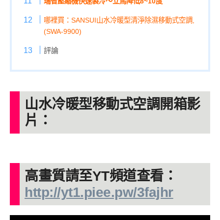
瑞智壓縮機快速製冷～立馬降低8~10度
哪裡買：SANSUI山水冷暖型清淨除濕移動式空調,
(SWA-9900)
評論
山水冷暖型移動式空調
開箱影
片：
高畫質請至YT頻道查看：
http://yt1.piee.pw/3fajhr