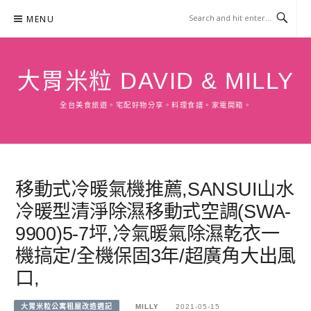
Skip
MENU
to
content
大胃米粒 DAVID & MILLY
全台美食旅遊。宅配好物分享。料理食譜。家電開箱。
移動式冷暖氣機推薦,SANSUI山水
冷暖型清淨除濕移動式空調(SWA-
9900)5-7坪,冷氣暖氣除濕乾衣一
機搞定/全機保固3年/超廣角大出風
口,
大胃米粒公寓租屋改造週記
MILLY
2021-05-15