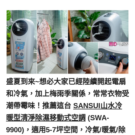
盛夏到來~想必大家已經陸續開起電扇
和冷氣，加上梅雨季關係，常常衣物受
潮帶霉味！推薦這台
,
SANSUI山水冷
暖型清淨除濕移動式空調
,
(SWA-
9900)，適用5-7坪空間，冷氣/暖氣/除