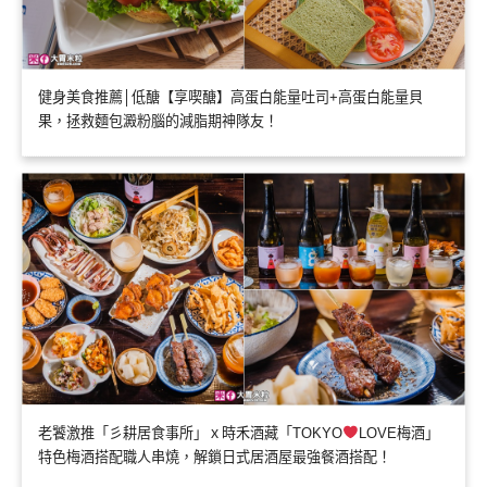
健身美食推薦│低醣【享喫醣】高蛋白能量吐司+高蛋白能量貝
果，拯救麵包澱粉腦的減脂期神隊友！
老饕激推「彡耕居食事所」ｘ時禾酒藏「TOKYO
LOVE梅酒」
特色梅酒搭配職人串燒，解鎖日式居酒屋最強餐酒搭配！