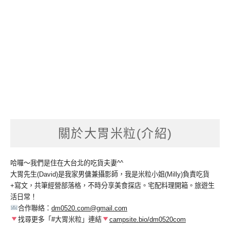
關於大胃米粒(介紹)
哈囉～我們是住在大台北的吃貨夫妻^^
大胃先生(David)是我家男傭兼攝影師，我是米粒小姐(Milly)負責吃貨
+寫文，共筆經營部落格，不時分享美食探店。宅配料理開箱。旅遊生
活日常！
合作聯絡：
dm0520.com@gmail.com
找尋更多「#大胃米粒」連結
campsite.bio/dm0520com