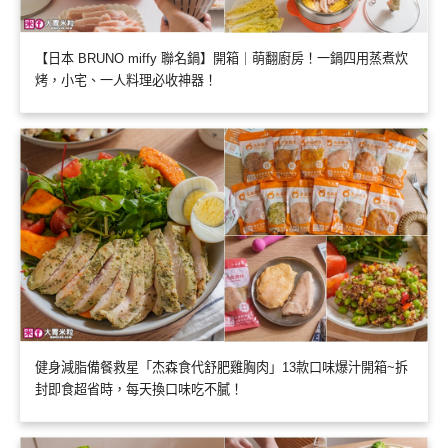
【日本 BRUNO miffy 聯名鍋】開箱｜萌翻廚房！一鍋四用蒸煮炊
烤，小宅、一人料理必收神器！
健身減脂備餐救星「杰森食代舒肥雞胸肉」13款口味爆汁開箱~拆
封即食超省時，每天換口味吃不膩！