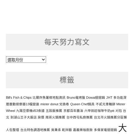
每天努力寫文
每
天
努
標籤
力
寫
文
Bill's Fish & Chips 比爾炸魚薯條地點資訊
Bruno電烤盤 Dowai摺摺鍋
JHT 多功能深
層震動按摩器13檔變速
mister donut 兌換卷
Queen Chef鍋具
不貳光車輪餅 Mister
Wheel
九陽豆漿機d53食譜
五穀飯推薦
京都百年醬油
六甲田莊咖啡牛奶ptt
刈包 台
北
劍湖山王子大飯店 房價
南崁火鍋推薦
台中西屯私廚推薦
台北市火鍋推薦分區懶
大
人包整理
台北特色調酒吧推薦
吳秉承 乾拌麵
嘉義樂咖廚房
多偉家電摺摺鍋