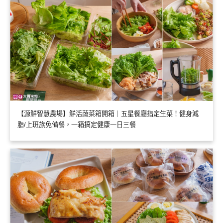
【源鮮智慧農場】鮮活蔬菜箱開箱｜五星餐廳指定生菜！健身減
脂/上班族免備餐，一箱搞定健康一日三餐