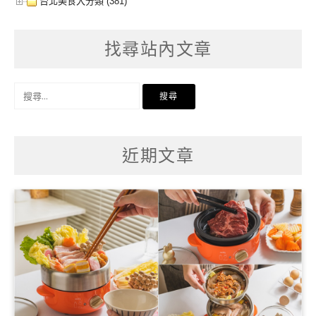
台北美食大分類 (381)
找尋站內文章
搜
尋
關
鍵
字:
近期文章