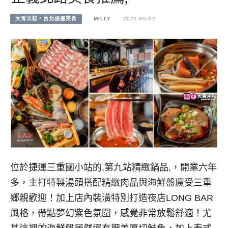
大胃米粒。台北捷運美食
MILLY
2021-05-02
位於捷運三重國小站的,第九站精緻鍋品,，開業六年
多，主打特製湯頭搭配精緻肉品與海鮮盤廣受三重
鄉親歡迎！加上店內裝潢特別打造夜店LONG BAR
風格，帶點夢幻紫色氛圍，感覺非常放鬆舒適！尤