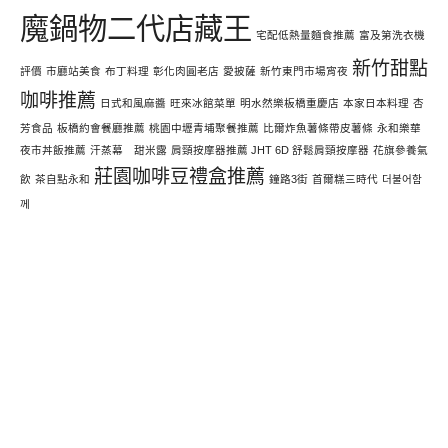
魔鍋物二代店藏王
宅配低熱量麵食推薦
富及第洗衣機
新竹甜點
評價
市廳站美食
布丁料理
彰化肉圓老店
愛披薩
新竹東門市場宵夜
咖啡推薦
日式和風麻醬
旺來冰館菜單
明水然樂板橋重慶店
本家日本料理
杏
芳食品
板橋約會餐廳推薦
桃園中壢青埔聚餐推薦
比爾炸魚薯條帶皮薯條
永和樂華
夜市丼飯推薦
汗蒸幕 甜米露
肩頸按摩器推薦 JHT 6D 舒鬆肩頸按摩器
花旗參養氣
莊園咖啡豆禮盒推薦
飲
茶自點永和
鐘路3街
首爾糕三時代
더불어함
께