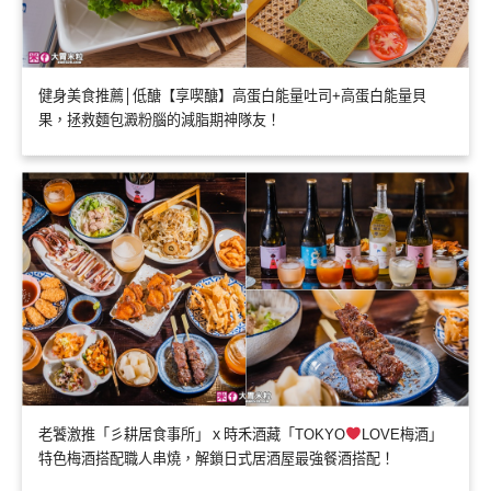
健身美食推薦│低醣【享喫醣】高蛋白能量吐司+高蛋白能量貝
果，拯救麵包澱粉腦的減脂期神隊友！
老饕激推「彡耕居食事所」ｘ時禾酒藏「TOKYO
LOVE梅酒」
特色梅酒搭配職人串燒，解鎖日式居酒屋最強餐酒搭配！