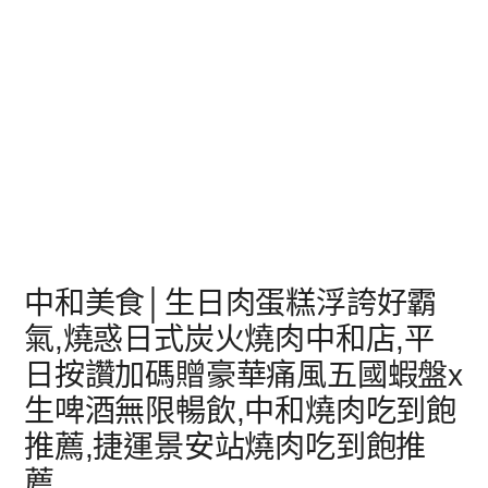
中和美食│生日肉蛋糕浮誇好霸
氣,燒惑日式炭火燒肉中和店,平
日按讚加碼贈豪華痛風五國蝦盤x
生啤酒無限暢飲,中和燒肉吃到飽
推薦,捷運景安站燒肉吃到飽推
薦,