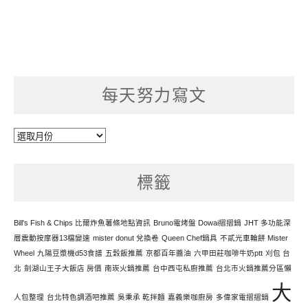
每天努力寫文
每
天
努
標籤
力
寫
文
Bill's Fish & Chips 比爾炸魚薯條地點資訊
Bruno電烤盤 Dowai摺摺鍋
JHT 多功能深
層震動按摩器13檔變速
mister donut 兌換卷
Queen Chef鍋具
不貳光車輪餅 Mister
Wheel
九陽豆漿機d53食譜
五穀飯推薦
京都百年醬油
六甲田莊咖啡牛奶ptt
刈包 台
北
劍湖山王子大飯店 房價
南崁火鍋推薦
台中西屯私廚推薦
台北市火鍋推薦分區懶
大
人包整理
台北特色調酒吧推薦
吳秉承 乾拌麵
嘉義樂咖廚房
多偉家電摺摺鍋