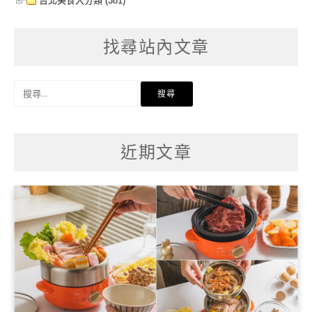
台北美食大分類 (381)
找尋站內文章
搜
尋
關
鍵
字:
近期文章