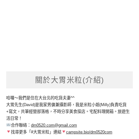
關於大胃米粒(介紹)
哈囉～我們是住在大台北的吃貨夫妻^^
大胃先生(David)是我家男傭兼攝影師，我是米粒小姐(Milly)負責吃貨
+寫文，共筆經營部落格，不時分享美食探店。宅配料理開箱。旅遊生
活日常！
合作聯絡：
dm0520.com@gmail.com
找尋更多「#大胃米粒」連結
campsite.bio/dm0520com