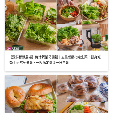
【源鮮智慧農場】鮮活蔬菜箱開箱｜五星餐廳指定生菜！健身減
脂/上班族免備餐，一箱搞定健康一日三餐