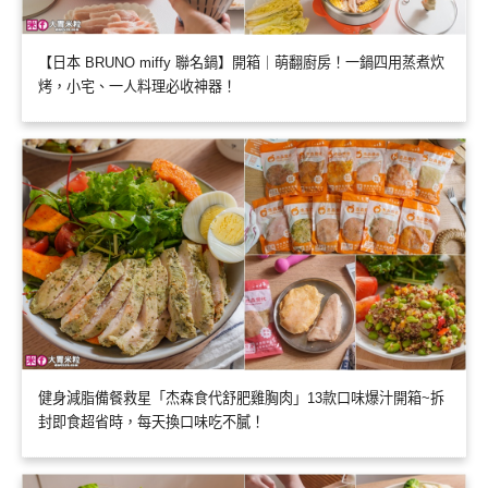
【日本 BRUNO miffy 聯名鍋】開箱｜萌翻廚房！一鍋四用蒸煮炊
烤，小宅、一人料理必收神器！
健身減脂備餐救星「杰森食代舒肥雞胸肉」13款口味爆汁開箱~拆
封即食超省時，每天換口味吃不膩！