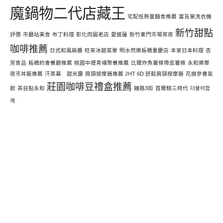
魔鍋物二代店藏王
宅配低熱量麵食推薦
富及第洗衣機
新竹甜點
評價
市廳站美食
布丁料理
彰化肉圓老店
愛披薩
新竹東門市場宵夜
咖啡推薦
日式和風麻醬
旺來冰館菜單
明水然樂板橋重慶店
本家日本料理
杏
芳食品
板橋約會餐廳推薦
桃園中壢青埔聚餐推薦
比爾炸魚薯條帶皮薯條
永和樂華
夜市丼飯推薦
汗蒸幕 甜米露
肩頸按摩器推薦 JHT 6D 舒鬆肩頸按摩器
花旗參養氣
莊園咖啡豆禮盒推薦
飲
茶自點永和
鐘路3街
首爾糕三時代
더불어함
께