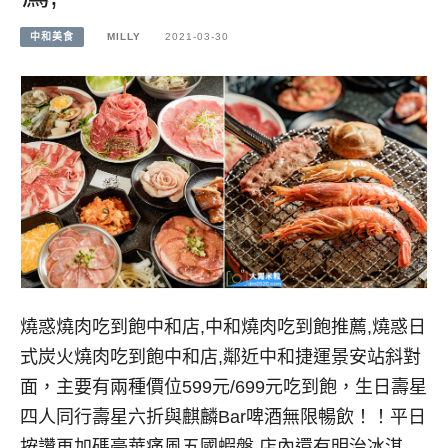
中和美食
MILLY
2021-03-30
燒惑燒肉吃到飽中和店,中和燒肉吃到飽推薦,燒惑日
式炭火燒肉吃到飽中和店,鄰近中和捷運景安站斜對
面，主要有兩種價位599元/699元吃到飽，生日壽星
四人同行壽星六折與麒麟Bar啤酒無限暢飲！！平日
按讚再加碼豪華痛風五國蝦盤,店內還有明治冰淇