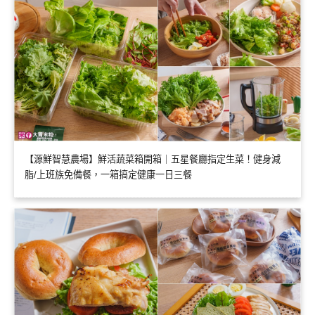
【源鮮智慧農場】鮮活蔬菜箱開箱｜五星餐廳指定生菜！健身減
脂/上班族免備餐，一箱搞定健康一日三餐