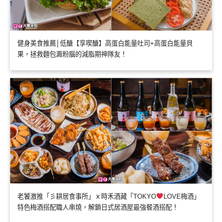
健身美食推薦│低醣【享喫醣】高蛋白能量吐司+高蛋白能量貝
果，拯救麵包澱粉腦的減脂期神隊友！
老饕激推「彡耕居食事所」ｘ時禾酒藏「TOKYO
LOVE梅酒」
特色梅酒搭配職人串燒，解鎖日式居酒屋最強餐酒搭配！