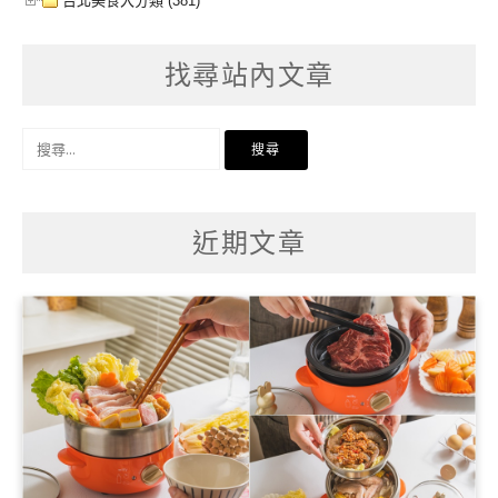
台北美食大分類 (381)
找尋站內文章
搜
尋
關
鍵
字:
近期文章