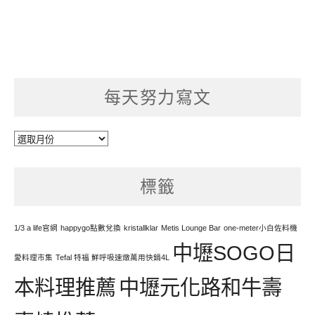
每天努力寫文
每
天
努
標籤
力
寫
文
1/3 a life官網
happygo點數兌換
kristallklar
Metis Lounge Bar
one-meter小白佐料機
中壢SOGO日
愛料理市集
Tefal 特福 鮮呼吸速燉萬用快鍋4L
本料理推薦
中壢元化路和牛壽