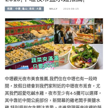
桃園：中壢│龜山│南崁│大園
MILLY
2019-08-15
中壢觀光夜市美食推薦,我們住在中壢也有一段時
間，放假日總會到我們家附近的中壢夜市覓食，尤
其我們超愛吃鹹水雞，夜市至少有4-5攤可以選擇，
其中靠近中間公廁部份，新開幕的雞老闆手撕鹽水
雞,特別受到女生關注喜愛，走進發現原來這裡的蔬