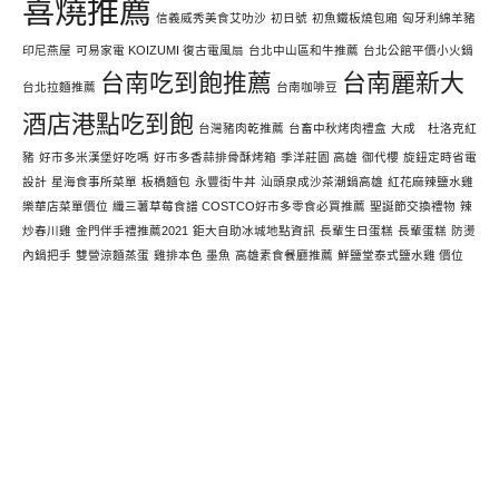
喜燒推薦
信義威秀美食艾叻沙
初日號
初魚鐵板燒包廂
匈牙利綿羊豬
印尼燕屋
可易家電 KOIZUMI 復古電風扇
台北中山區和牛推薦
台北公館平價小火鍋
台南吃到飽推薦
台南麗新大
台北拉麵推薦
台南咖啡豆
酒店港點吃到飽
台灣豬肉乾推薦
台畜中秋烤肉禮盒
大成 杜洛克紅
豬
好市多米漢堡好吃嗎
好市多香蒜排骨酥烤箱
季洋莊園 高雄
御代櫻
旋鈕定時省電
設計
星海食事所菜單
板橋麵包
永豐街牛丼
汕頭泉成沙茶潮鍋高雄
紅花麻辣鹽水雞
樂華店菜單價位
纖三薯草莓食譜 COSTCO好市多零食必買推薦
聖誕節交換禮物
辣
炒春川雞
金門伴手禮推薦2021
鉅大自助冰城地點資訊
長輩生日蛋糕
長輩蛋糕
防燙
內鍋把手
雙營涼麵蒸蛋
雞排本色 墨魚
高雄素食餐廳推薦
鮮鹽堂泰式鹽水雞 價位