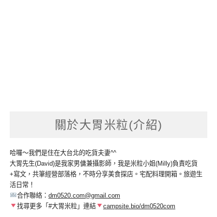
關於大胃米粒(介紹)
哈囉～我們是住在大台北的吃貨夫妻^^
大胃先生(David)是我家男傭兼攝影師，我是米粒小姐(Milly)負責吃貨
+寫文，共筆經營部落格，不時分享美食探店。宅配料理開箱。旅遊生
活日常！
合作聯絡：
dm0520.com@gmail.com
找尋更多「#大胃米粒」連結
campsite.bio/dm0520com