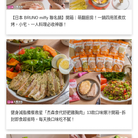
【日本 BRUNO miffy 聯名鍋】開箱｜萌翻廚房！一鍋四用蒸煮炊
烤，小宅、一人料理必收神器！
健身減脂備餐救星「杰森食代舒肥雞胸肉」13款口味爆汁開箱~拆
封即食超省時，每天換口味吃不膩！